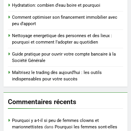
Maigrir efficacement grâce aux
Hydratation: combien d’eau boire et pourquoi
substituts de repas : guide et
conseils pratiques
BIEN ÊTRE
Comment optimiser son financement immobilier avec
peu d’apport
4
Nettoyage energetique des personnes et des lieux :
Postures de yoga essentielles
pourquoi et comment l’adopter au quotidien
pour perdre du poids
rapidement et durable
Guide pratique pour ouvrir votre compte bancaire à la
BIEN ÊTRE
Société Générale
5
Maîtrisez le trading dès aujourd’hui : les outils
Infection chronique de l’oreille :
indispensables pour votre succès
tout ce qu’il faut savoir sur les
saignements
SANTÉ
Commentaires récents
6
Les secrets révélés pour une
Pourquoi y a-t-il si peu de femmes clowns et
peau éclatante grâce à The
marionnettistes
dans
Pourquoi les femmes sont-elles