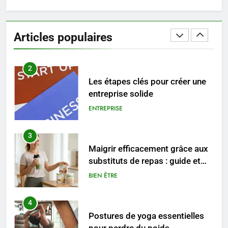
1
Les tendances mode qui
reviennent chaque année
Articles populaires
MODE
2
Les étapes clés pour créer une
entreprise solide
ENTREPRISE
3
Maigrir efficacement grâce aux
substituts de repas : guide et
conseils pratiques
BIEN ÊTRE
4
Postures de yoga essentielles