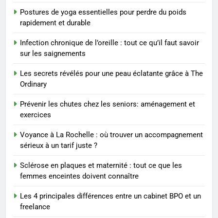
Postures de yoga essentielles pour perdre du poids
8
rapidement et durable
Voyance à La Rochelle : où
trouver un accompagnement
Infection chronique de l’oreille : tout ce qu’il faut savoir
sérieux à un tarif juste ?
BIEN ÊTRE
sur les saignements
Les secrets révélés pour une peau éclatante grâce à The
1
Ordinary
Les tendances mode qui
reviennent chaque année
Prévenir les chutes chez les seniors: aménagement et
exercices
MODE
Voyance à La Rochelle : où trouver un accompagnement
2
sérieux à un tarif juste ?
Les étapes clés pour créer une
Sclérose en plaques et maternité : tout ce que les
entreprise solide
femmes enceintes doivent connaître
ENTREPRISE
Les 4 principales différences entre un cabinet BPO et un
freelance
3