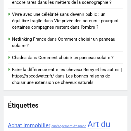
Ordinary
SANTÉ
encore rares dans les métiers de la scénographie ?
Vivre avec une célébrité sans devenir public : un
7
équilibre fragile
dans
Vie privée des acteurs : pourquoi
Prévenir les chutes chez les
certaines compagnes restent dans l’ombre ?
seniors: aménagement et
exercices
Netlinking France
dans
Comment choisir un panneau
BIEN ÊTRE
solaire ?
8
Chadna
dans
Comment choisir un panneau solaire ?
Voyance à La Rochelle : où
Faire la différence entre les cheveux Remy et les autres |
trouver un accompagnement
https://speedwater.fr/
dans
Les bonnes raisons de
sérieux à un tarif juste ?
BIEN ÊTRE
choisir une extension de cheveux naturels
Étiquettes
Art du
Achat immobilier
aménagement d'espace