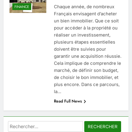
SANTÉ
Chaque année, de nombreux
FINANCE
Français envisagent d’acheter
6
un bien immobilier. Que ce soit
Les secrets révélés pour une
pour accéder à la propriété ou
peau éclatante grâce à The
réaliser un investissement,
Ordinary
SANTÉ
plusieurs étapes essentielles
doivent être suivies pour
7
garantir une acquisition réussie.
Prévenir les chutes chez les
Cela implique de comprendre le
seniors: aménagement et
marché, de définir son budget,
exercices
de choisir le bon immobilier, et
BIEN ÊTRE
plus encore. Dans ce parcours,
la…
8
Read Full News
Voyance à La Rochelle : où
trouver un accompagnement
sérieux à un tarif juste ?
BIEN ÊTRE
Rechercher :