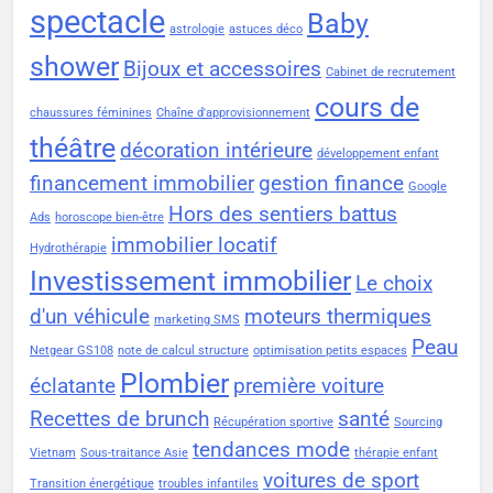
spectacle
Baby
astrologie
astuces déco
shower
Bijoux et accessoires
Cabinet de recrutement
cours de
chaussures féminines
Chaîne d'approvisionnement
théâtre
décoration intérieure
développement enfant
financement immobilier
gestion finance
Google
Hors des sentiers battus
Ads
horoscope bien-être
immobilier locatif
Hydrothérapie
Investissement immobilier
Le choix
d'un véhicule
moteurs thermiques
marketing SMS
Peau
Netgear GS108
note de calcul structure
optimisation petits espaces
Plombier
éclatante
première voiture
Recettes de brunch
santé
Récupération sportive
Sourcing
tendances mode
Vietnam
Sous-traitance Asie
thérapie enfant
voitures de sport
Transition énergétique
troubles infantiles