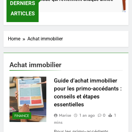
DERNIERS
2 Jours Ago
ARTICLES
Home
Achat immobilier
Achat immobilier
Guide d’achat immobilier
pour les primo-accédants :
conseils et étapes
essentielles
Marise
1 an ago
0
1
FINANCE
mins
Pour les primo-accédants,