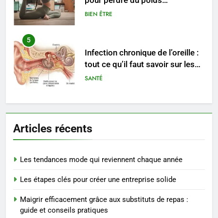
pour perdre du poids
rapidement et durable
BIEN ÊTRE
5
Infection chronique de l’oreille :
tout ce qu’il faut savoir sur les
saignements
SANTÉ
6
Les secrets révélés pour une
Articles récents
peau éclatante grâce à The
Ordinary
SANTÉ
Les tendances mode qui reviennent chaque année
7
Les étapes clés pour créer une entreprise solide
Prévenir les chutes chez les
seniors: aménagement et
Maigrir efficacement grâce aux substituts de repas :
exercices
BIEN ÊTRE
guide et conseils pratiques