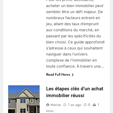
acheter un bien immobilier peut
sembler être un défi majeur. De
nombreux facteurs entrent en
jeu, allant des taux d’emprunt
aux conditions du marché, en
passant par les spécificités du
bien choisi. Ce guide approfondi
s’adresse à ceux qui souhaitent
naviguer dans l’univers
complexe de l’immobilier en
toute confiance. À travers une…
Read Full News
Les étapes clés d’un achat
5
immobilier réussi
Infection chronique de l’oreille :
Marise
1 an ago
0
1
tout ce qu’il faut savoir sur les
mins
saignements