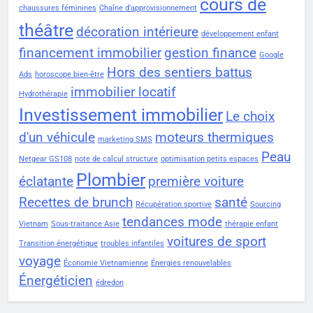
cours de
chaussures féminines
Chaîne d'approvisionnement
théâtre
décoration intérieure
développement enfant
financement immobilier
gestion finance
Google
Hors des sentiers battus
Ads
horoscope bien-être
immobilier locatif
Hydrothérapie
Investissement immobilier
Le choix
d'un véhicule
moteurs thermiques
marketing SMS
Peau
Netgear GS108
note de calcul structure
optimisation petits espaces
Plombier
éclatante
première voiture
Recettes de brunch
santé
Récupération sportive
Sourcing
tendances mode
Vietnam
Sous-traitance Asie
thérapie enfant
voitures de sport
Transition énergétique
troubles infantiles
voyage
Économie Vietnamienne
Énergies renouvelables
Énergéticien
édredon