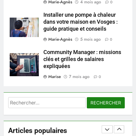
Marie-Agnès
4 mois ago
0
seniors: aménagement et
exercices
BIEN ÊTRE
Installer une pompe à chaleur
dans votre maison en Vosges :
guide pratique et conseils
8
Voyance à La Rochelle : où
Marie-Agnès
5 mois ago
0
trouver un accompagnement
sérieux à un tarif juste ?
Community Manager : missions
BIEN ÊTRE
clés et grilles de salaires
expliquées
1
Marise
7 mois ago
Les tendances mode qui
0
reviennent chaque année
MODE
Rechercher :
2
Les étapes clés pour créer une
entreprise solide
Articles populaires
ENTREPRISE