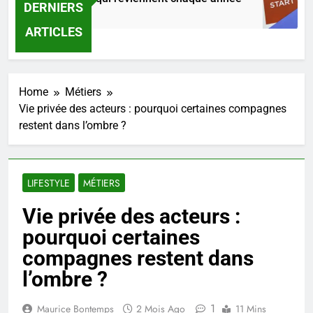
DERNIERS
Ago
1 J
ARTICLES
Home
Métiers
Vie privée des acteurs : pourquoi certaines compagnes
restent dans l’ombre ?
LIFESTYLE
MÉTIERS
Vie privée des acteurs :
pourquoi certaines
compagnes restent dans
l’ombre ?
1
Maurice Bontemps
2 Mois Ago
11 Mins