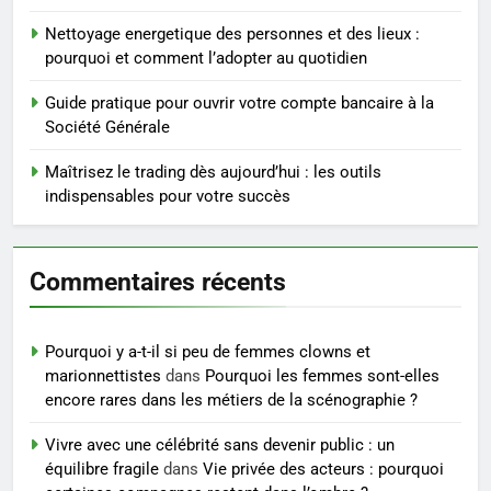
5
Nettoyage energetique des personnes et des lieux :
Infection chronique de l’oreille :
pourquoi et comment l’adopter au quotidien
tout ce qu’il faut savoir sur les
saignements
Guide pratique pour ouvrir votre compte bancaire à la
SANTÉ
Société Générale
6
Maîtrisez le trading dès aujourd’hui : les outils
Les secrets révélés pour une
indispensables pour votre succès
peau éclatante grâce à The
Ordinary
SANTÉ
Commentaires récents
7
Prévenir les chutes chez les
Pourquoi y a-t-il si peu de femmes clowns et
seniors: aménagement et
marionnettistes
dans
Pourquoi les femmes sont-elles
exercices
BIEN ÊTRE
encore rares dans les métiers de la scénographie ?
Vivre avec une célébrité sans devenir public : un
8
équilibre fragile
dans
Vie privée des acteurs : pourquoi
Voyance à La Rochelle : où