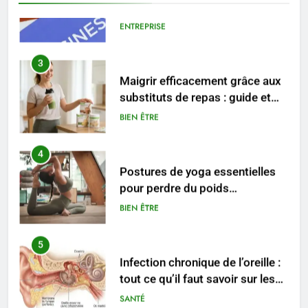
3
Maigrir efficacement grâce aux
substituts de repas : guide et
conseils pratiques
BIEN ÊTRE
4
Postures de yoga essentielles
pour perdre du poids
rapidement et durable
BIEN ÊTRE
5
Infection chronique de l’oreille :
tout ce qu’il faut savoir sur les
saignements
SANTÉ
6