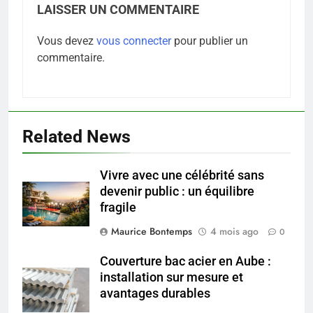
LAISSER UN COMMENTAIRE
Vous devez
vous connecter
pour publier un
commentaire.
5
Infection chronique de l’oreille :
Related News
tout ce qu’il faut savoir sur les
saignements
SANTÉ
Vivre avec une célébrité sans
devenir public : un équilibre
6
fragile
Les secrets révélés pour une
peau éclatante grâce à The
Maurice Bontemps
4 mois ago
0
Ordinary
SANTÉ
Couverture bac acier en Aube :
installation sur mesure et
7
avantages durables
Prévenir les chutes chez les