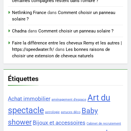
certaines compagnes restent dans l’ombre ?
trouver un accompagnement
sérieux à un tarif juste ?
Netlinking France
dans
Comment choisir un panneau
BIEN ÊTRE
solaire ?
Chadna
dans
Comment choisir un panneau solaire ?
Faire la différence entre les cheveux Remy et les autres |
https://speedwater.fr/
dans
Les bonnes raisons de
choisir une extension de cheveux naturels
Étiquettes
Art du
Achat immobilier
aménagement d'espace
spectacle
Baby
astrologie
astuces déco
shower
Bijoux et accessoires
Cabinet de recrutement