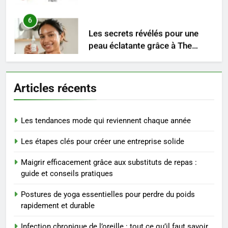
Les secrets révélés pour une
peau éclatante grâce à The
Ordinary
SANTÉ
7
Prévenir les chutes chez les
Articles récents
seniors: aménagement et
exercices
BIEN ÊTRE
Les tendances mode qui reviennent chaque année
8
Les étapes clés pour créer une entreprise solide
Voyance à La Rochelle : où
trouver un accompagnement
Maigrir efficacement grâce aux substituts de repas :
sérieux à un tarif juste ?
BIEN ÊTRE
guide et conseils pratiques
Postures de yoga essentielles pour perdre du poids
1
rapidement et durable
Les tendances mode qui
reviennent chaque année
Infection chronique de l’oreille : tout ce qu’il faut savoir