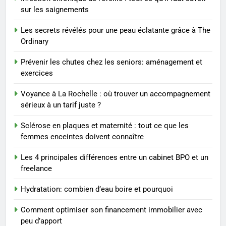
MODE
sur les saignements
Les secrets révélés pour une peau éclatante grâce à The
2
Ordinary
Les étapes clés pour créer une
entreprise solide
Prévenir les chutes chez les seniors: aménagement et
exercices
ENTREPRISE
Voyance à La Rochelle : où trouver un accompagnement
3
sérieux à un tarif juste ?
Maigrir efficacement grâce aux
Sclérose en plaques et maternité : tout ce que les
substituts de repas : guide et
femmes enceintes doivent connaître
conseils pratiques
BIEN ÊTRE
Les 4 principales différences entre un cabinet BPO et un
freelance
4
Postures de yoga essentielles
Hydratation: combien d’eau boire et pourquoi
pour perdre du poids
rapidement et durable
BIEN ÊTRE
Comment optimiser son financement immobilier avec
peu d’apport