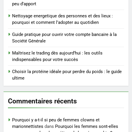
pour perdre du poids
peu d’apport
rapidement et durable
BIEN ÊTRE
Nettoyage energetique des personnes et des lieux :
pourquoi et comment l’adopter au quotidien
4
Infection chronique de l’oreille :
Guide pratique pour ouvrir votre compte bancaire à la
tout ce qu’il faut savoir sur les
Société Générale
saignements
SANTÉ
Maîtrisez le trading dès aujourd’hui : les outils
indispensables pour votre succès
5
Les secrets révélés pour une
Choisir la protéine idéale pour perdre du poids : le guide
peau éclatante grâce à The
ultime
Ordinary
SANTÉ
Commentaires récents
6
Prévenir les chutes chez les
seniors: aménagement et
Pourquoi y a-t-il si peu de femmes clowns et
exercices
BIEN ÊTRE
marionnettistes
dans
Pourquoi les femmes sont-elles