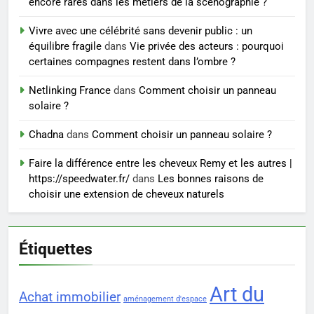
encore rares dans les métiers de la scénographie ?
7
Vivre avec une célébrité sans devenir public : un
Voyance à La Rochelle : où
équilibre fragile
dans
Vie privée des acteurs : pourquoi
trouver un accompagnement
certaines compagnes restent dans l’ombre ?
sérieux à un tarif juste ?
BIEN ÊTRE
Netlinking France
dans
Comment choisir un panneau
solaire ?
8
Sclérose en plaques et
Chadna
dans
Comment choisir un panneau solaire ?
maternité : tout ce que les
Faire la différence entre les cheveux Remy et les autres |
femmes enceintes doivent
SANTÉ
https://speedwater.fr/
dans
Les bonnes raisons de
connaître
choisir une extension de cheveux naturels
Étiquettes
Art du
Achat immobilier
aménagement d'espace