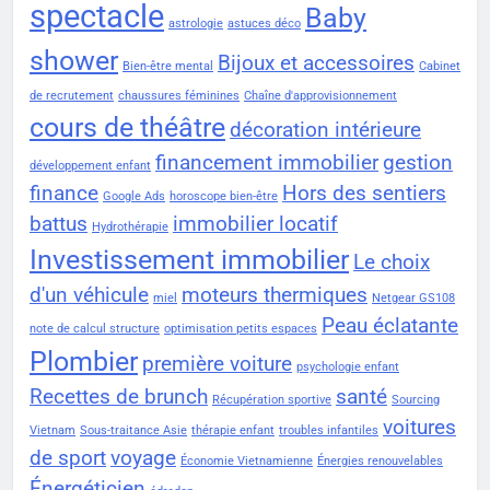
spectacle
Baby
astrologie
astuces déco
shower
Bijoux et accessoires
Bien-être mental
Cabinet
de recrutement
chaussures féminines
Chaîne d'approvisionnement
cours de théâtre
décoration intérieure
financement immobilier
gestion
développement enfant
finance
Hors des sentiers
Google Ads
horoscope bien-être
battus
immobilier locatif
Hydrothérapie
Investissement immobilier
Le choix
d'un véhicule
moteurs thermiques
miel
Netgear GS108
Peau éclatante
note de calcul structure
optimisation petits espaces
Plombier
première voiture
psychologie enfant
Recettes de brunch
santé
Récupération sportive
Sourcing
voitures
Vietnam
Sous-traitance Asie
thérapie enfant
troubles infantiles
de sport
voyage
Économie Vietnamienne
Énergies renouvelables
Énergéticien