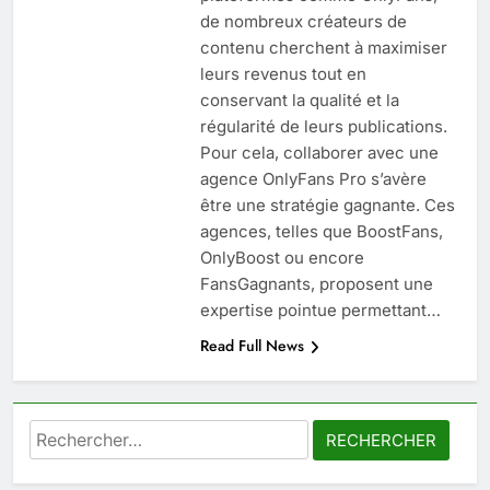
de nombreux créateurs de
6
contenu cherchent à maximiser
Prévenir les chutes chez les
leurs revenus tout en
seniors: aménagement et
conservant la qualité et la
exercices
BIEN ÊTRE
régularité de leurs publications.
Pour cela, collaborer avec une
7
agence OnlyFans Pro s’avère
Voyance à La Rochelle : où
être une stratégie gagnante. Ces
trouver un accompagnement
agences, telles que BoostFans,
sérieux à un tarif juste ?
OnlyBoost ou encore
BIEN ÊTRE
FansGagnants, proposent une
expertise pointue permettant…
8
Read Full News
Sclérose en plaques et
maternité : tout ce que les
femmes enceintes doivent
SANTÉ
connaître
Rechercher :
1