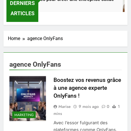
DERNIERS
12 Heures Ago
ARTICLES
Home
agence OnlyFans
agence OnlyFans
Boostez vos revenus grâce
à une agence experte
OnlyFans !
5
Marise
9 mois ago
0
1
Les secrets révélés pour une
mins
peau éclatante grâce à The
MARKETING
Ordinary
Avec l’essor fulgurant des
SANTÉ
plateformes comme OnlyFans,