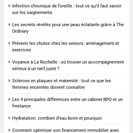
8
Infection chronique de l’oreille : tout ce qu’il faut savoir
Sclérose en plaques et
sur les saignements
maternité : tout ce que les
femmes enceintes doivent
SANTÉ
Les secrets révélés pour une peau éclatante grâce à The
connaître
Ordinary
1
Prévenir les chutes chez les seniors: aménagement et
Les étapes clés pour créer une
exercices
entreprise solide
Voyance à La Rochelle : où trouver un accompagnement
ENTREPRISE
sérieux à un tarif juste ?
2
Sclérose en plaques et maternité : tout ce que les
Maigrir efficacement grâce aux
femmes enceintes doivent connaître
substituts de repas : guide et
Les 4 principales différences entre un cabinet BPO et un
conseils pratiques
BIEN ÊTRE
freelance
Hydratation: combien d’eau boire et pourquoi
3
Postures de yoga essentielles
Comment optimiser son financement immobilier avec