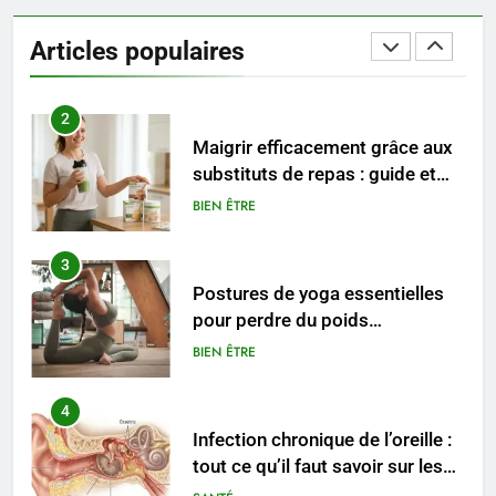
Les étapes clés pour créer une
entreprise solide
Articles populaires
ENTREPRISE
2
Maigrir efficacement grâce aux
substituts de repas : guide et
conseils pratiques
BIEN ÊTRE
3
Postures de yoga essentielles
pour perdre du poids
rapidement et durable
BIEN ÊTRE
4
Infection chronique de l’oreille :
tout ce qu’il faut savoir sur les
saignements