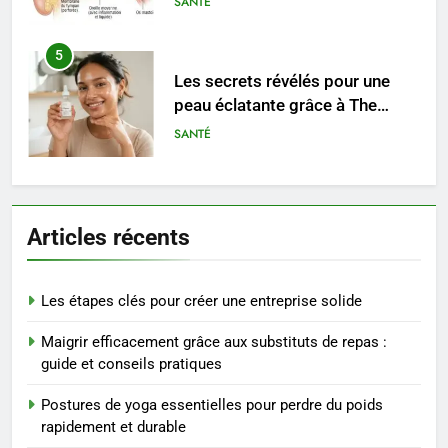
SANTÉ
5
Les secrets révélés pour une
peau éclatante grâce à The
Ordinary
SANTÉ
6
Prévenir les chutes chez les
Articles récents
seniors: aménagement et
exercices
BIEN ÊTRE
Les étapes clés pour créer une entreprise solide
7
Maigrir efficacement grâce aux substituts de repas :
Voyance à La Rochelle : où
guide et conseils pratiques
trouver un accompagnement
sérieux à un tarif juste ?
BIEN ÊTRE
Postures de yoga essentielles pour perdre du poids
rapidement et durable