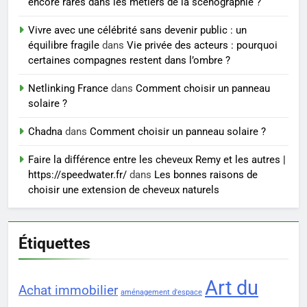
encore rares dans les métiers de la scénographie ?
7
Vivre avec une célébrité sans devenir public : un
Voyance à La Rochelle : où
équilibre fragile
dans
Vie privée des acteurs : pourquoi
trouver un accompagnement
certaines compagnes restent dans l’ombre ?
sérieux à un tarif juste ?
BIEN ÊTRE
Netlinking France
dans
Comment choisir un panneau
solaire ?
8
Sclérose en plaques et
Chadna
dans
Comment choisir un panneau solaire ?
maternité : tout ce que les
Faire la différence entre les cheveux Remy et les autres |
femmes enceintes doivent
SANTÉ
https://speedwater.fr/
dans
Les bonnes raisons de
connaître
choisir une extension de cheveux naturels
Étiquettes
Art du
Achat immobilier
aménagement d'espace