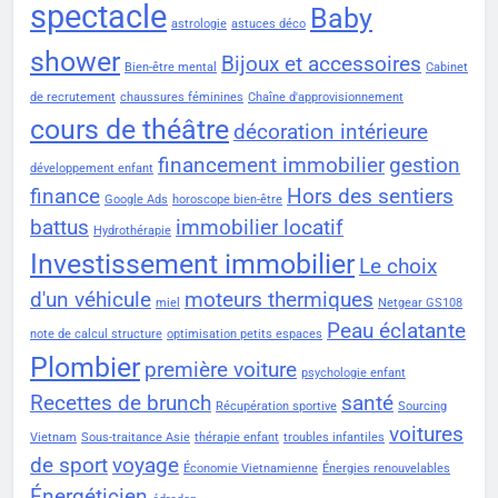
spectacle
Baby
astrologie
astuces déco
shower
Bijoux et accessoires
Bien-être mental
Cabinet
de recrutement
chaussures féminines
Chaîne d'approvisionnement
cours de théâtre
décoration intérieure
financement immobilier
gestion
développement enfant
finance
Hors des sentiers
Google Ads
horoscope bien-être
battus
immobilier locatif
Hydrothérapie
Investissement immobilier
Le choix
d'un véhicule
moteurs thermiques
miel
Netgear GS108
Peau éclatante
note de calcul structure
optimisation petits espaces
Plombier
première voiture
psychologie enfant
Recettes de brunch
santé
Récupération sportive
Sourcing
voitures
Vietnam
Sous-traitance Asie
thérapie enfant
troubles infantiles
de sport
voyage
Économie Vietnamienne
Énergies renouvelables
Énergéticien