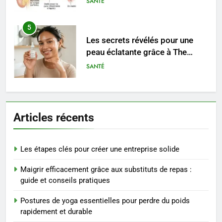
SANTÉ
5
Les secrets révélés pour une
peau éclatante grâce à The
Ordinary
SANTÉ
6
Prévenir les chutes chez les
Articles récents
seniors: aménagement et
exercices
BIEN ÊTRE
Les étapes clés pour créer une entreprise solide
7
Maigrir efficacement grâce aux substituts de repas :
Voyance à La Rochelle : où
guide et conseils pratiques
trouver un accompagnement
sérieux à un tarif juste ?
BIEN ÊTRE
Postures de yoga essentielles pour perdre du poids
rapidement et durable