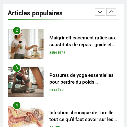
Les étapes clés pour créer une
entreprise solide
Articles populaires
ENTREPRISE
2
Maigrir efficacement grâce aux
substituts de repas : guide et
conseils pratiques
BIEN ÊTRE
3
Postures de yoga essentielles
pour perdre du poids
rapidement et durable
BIEN ÊTRE
4
Infection chronique de l’oreille :
tout ce qu’il faut savoir sur les
saignements