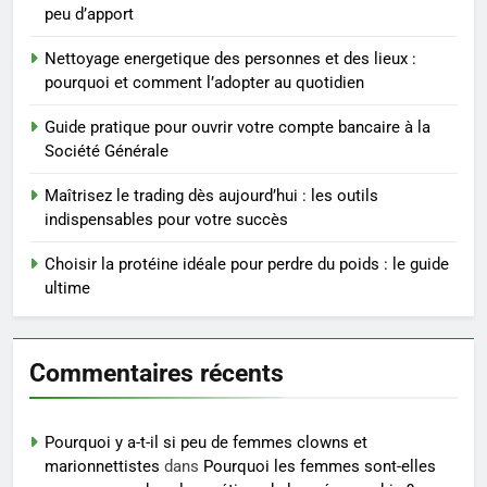
pour perdre du poids
peu d’apport
rapidement et durable
BIEN ÊTRE
Nettoyage energetique des personnes et des lieux :
pourquoi et comment l’adopter au quotidien
4
Infection chronique de l’oreille :
Guide pratique pour ouvrir votre compte bancaire à la
tout ce qu’il faut savoir sur les
Société Générale
saignements
SANTÉ
Maîtrisez le trading dès aujourd’hui : les outils
indispensables pour votre succès
5
Les secrets révélés pour une
Choisir la protéine idéale pour perdre du poids : le guide
peau éclatante grâce à The
ultime
Ordinary
SANTÉ
Commentaires récents
6
Prévenir les chutes chez les
seniors: aménagement et
Pourquoi y a-t-il si peu de femmes clowns et
exercices
BIEN ÊTRE
marionnettistes
dans
Pourquoi les femmes sont-elles