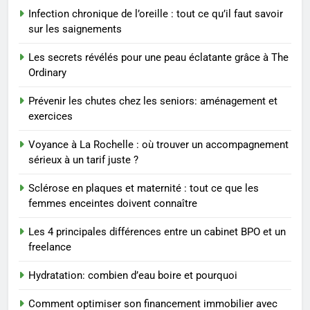
8
Infection chronique de l’oreille : tout ce qu’il faut savoir
Sclérose en plaques et
sur les saignements
maternité : tout ce que les
femmes enceintes doivent
SANTÉ
Les secrets révélés pour une peau éclatante grâce à The
connaître
Ordinary
1
Prévenir les chutes chez les seniors: aménagement et
Les étapes clés pour créer une
exercices
entreprise solide
Voyance à La Rochelle : où trouver un accompagnement
ENTREPRISE
sérieux à un tarif juste ?
2
Sclérose en plaques et maternité : tout ce que les
Maigrir efficacement grâce aux
femmes enceintes doivent connaître
substituts de repas : guide et
Les 4 principales différences entre un cabinet BPO et un
conseils pratiques
BIEN ÊTRE
freelance
Hydratation: combien d’eau boire et pourquoi
3
Postures de yoga essentielles
Comment optimiser son financement immobilier avec