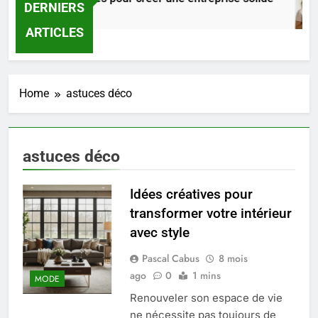
DERNIERS
10 Heures Ago
ARTICLES
Home
astuces déco
astuces déco
Idées créatives pour
transformer votre intérieur
avec style
5
Pascal Cabus
8 mois
Les secrets révélés pour une
ago
0
1 mins
peau éclatante grâce à The
MODE
Ordinary
Renouveler son espace de vie
SANTÉ
ne nécessite pas toujours de