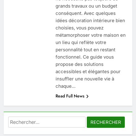
grands travaux ou un budget
6
conséquent. Avec quelques
Prévenir les chutes chez les
idées décoration intérieure bien
seniors: aménagement et
choisies, vous pouvez
exercices
BIEN ÊTRE
métamorphoser votre maison en
un lieu qui reflète votre
7
personnalité tout en restant
Voyance à La Rochelle : où
fonctionnel. Ce guide vous
trouver un accompagnement
propose des solutions
sérieux à un tarif juste ?
accessibles et élégantes pour
BIEN ÊTRE
insuffler une nouvelle vie à
chaque…
8
Read Full News
Sclérose en plaques et
maternité : tout ce que les
femmes enceintes doivent
SANTÉ
connaître
Rechercher :
1