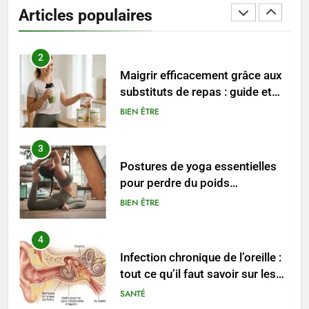
entreprise solide
Articles populaires
ENTREPRISE
2
Maigrir efficacement grâce aux
substituts de repas : guide et
conseils pratiques
BIEN ÊTRE
3
Postures de yoga essentielles
pour perdre du poids
rapidement et durable
BIEN ÊTRE
4
Infection chronique de l’oreille :
tout ce qu’il faut savoir sur les
saignements
SANTÉ