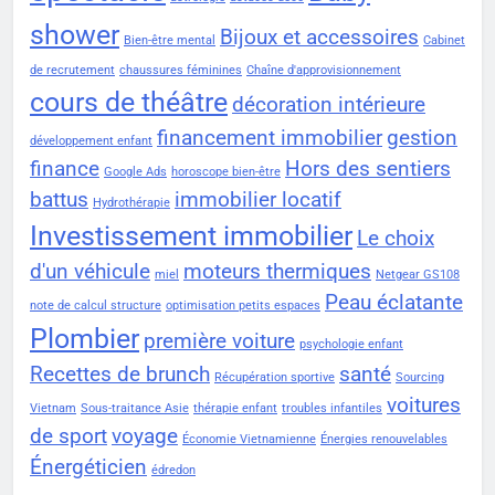
shower
Bijoux et accessoires
Bien-être mental
Cabinet
de recrutement
chaussures féminines
Chaîne d'approvisionnement
cours de théâtre
décoration intérieure
financement immobilier
gestion
développement enfant
finance
Hors des sentiers
Google Ads
horoscope bien-être
battus
immobilier locatif
Hydrothérapie
Investissement immobilier
Le choix
d'un véhicule
moteurs thermiques
miel
Netgear GS108
Peau éclatante
note de calcul structure
optimisation petits espaces
Plombier
première voiture
psychologie enfant
Recettes de brunch
santé
Récupération sportive
Sourcing
voitures
Vietnam
Sous-traitance Asie
thérapie enfant
troubles infantiles
de sport
voyage
Économie Vietnamienne
Énergies renouvelables
Énergéticien
édredon