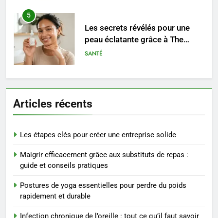
5
Les secrets révélés pour une
peau éclatante grâce à The
Ordinary
SANTÉ
6
Prévenir les chutes chez les
Articles récents
seniors: aménagement et
exercices
BIEN ÊTRE
Les étapes clés pour créer une entreprise solide
7
Maigrir efficacement grâce aux substituts de repas :
Voyance à La Rochelle : où
guide et conseils pratiques
trouver un accompagnement
sérieux à un tarif juste ?
BIEN ÊTRE
Postures de yoga essentielles pour perdre du poids
rapidement et durable
8
Infection chronique de l’oreille : tout ce qu’il faut savoir