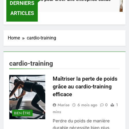
DERNIERS
19 Heures Ago
ARTICLES
Home
cardio-training
cardio-training
Maîtriser la perte de poids
grâce au cardio-training
5
efficace
Les secrets révélés pour une
Marise
6 mois ago
0
1
peau éclatante grâce à The
mins
Ordinary
BIEN ÊTRE
SANTÉ
Perdre du poids de manière
durable nécessite bien plus