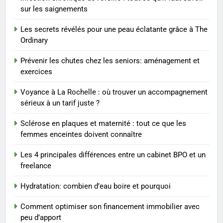
Sclérose en plaques et
sur les saignements
maternité : tout ce que les
femmes enceintes doivent
SANTÉ
Les secrets révélés pour une peau éclatante grâce à The
connaître
Ordinary
1
Prévenir les chutes chez les seniors: aménagement et
Les étapes clés pour créer une
exercices
entreprise solide
Voyance à La Rochelle : où trouver un accompagnement
ENTREPRISE
sérieux à un tarif juste ?
2
Sclérose en plaques et maternité : tout ce que les
Maigrir efficacement grâce aux
femmes enceintes doivent connaître
substituts de repas : guide et
Les 4 principales différences entre un cabinet BPO et un
conseils pratiques
BIEN ÊTRE
freelance
Hydratation: combien d’eau boire et pourquoi
3
Postures de yoga essentielles
Comment optimiser son financement immobilier avec
pour perdre du poids
peu d’apport