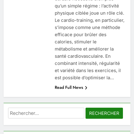
6
qu’un simple régime : l’activité
Prévenir les chutes chez les
physique ciblée joue un rôle clé.
seniors: aménagement et
Le cardio-training, en particulier,
exercices
BIEN ÊTRE
s’impose comme une méthode
efficace pour brûler des
7
calories, stimuler le
Voyance à La Rochelle : où
métabolisme et améliorer la
trouver un accompagnement
santé cardiovasculaire. En
sérieux à un tarif juste ?
combinant intensité, régularité
BIEN ÊTRE
et variété dans les exercices, il
est possible d’optimiser la…
8
Read Full News
Sclérose en plaques et
maternité : tout ce que les
femmes enceintes doivent
SANTÉ
connaître
Rechercher :
1
Les étapes clés pour créer une