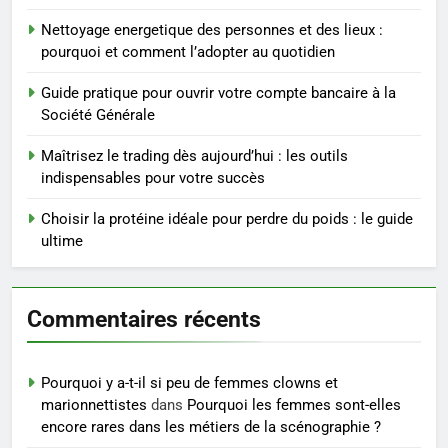
rapidement et durable
BIEN ÊTRE
Nettoyage energetique des personnes et des lieux :
pourquoi et comment l’adopter au quotidien
4
Infection chronique de l’oreille :
Guide pratique pour ouvrir votre compte bancaire à la
tout ce qu’il faut savoir sur les
Société Générale
saignements
SANTÉ
Maîtrisez le trading dès aujourd’hui : les outils
indispensables pour votre succès
5
Les secrets révélés pour une
Choisir la protéine idéale pour perdre du poids : le guide
peau éclatante grâce à The
ultime
Ordinary
SANTÉ
Commentaires récents
6
Prévenir les chutes chez les
seniors: aménagement et
Pourquoi y a-t-il si peu de femmes clowns et
exercices
BIEN ÊTRE
marionnettistes
dans
Pourquoi les femmes sont-elles
encore rares dans les métiers de la scénographie ?