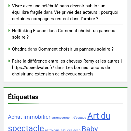
7
Vivre avec une célébrité sans devenir public : un
Voyance à La Rochelle : où
équilibre fragile
dans
Vie privée des acteurs : pourquoi
trouver un accompagnement
certaines compagnes restent dans l’ombre ?
sérieux à un tarif juste ?
BIEN ÊTRE
Netlinking France
dans
Comment choisir un panneau
solaire ?
8
Sclérose en plaques et
Chadna
dans
Comment choisir un panneau solaire ?
maternité : tout ce que les
Faire la différence entre les cheveux Remy et les autres |
femmes enceintes doivent
SANTÉ
https://speedwater.fr/
dans
Les bonnes raisons de
connaître
choisir une extension de cheveux naturels
Étiquettes
Art du
Achat immobilier
aménagement d'espace
spectacle
Baby
astrologie
astuces déco