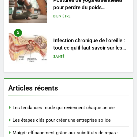
Postures de yoga essentielles
pour perdre du poids
rapidement et durable
BIEN ÊTRE
5
Infection chronique de l’oreille :
tout ce qu’il faut savoir sur les
saignements
SANTÉ
6
Les secrets révélés pour une
Articles récents
peau éclatante grâce à The
Ordinary
SANTÉ
Les tendances mode qui reviennent chaque année
7
Les étapes clés pour créer une entreprise solide
Prévenir les chutes chez les
seniors: aménagement et
Maigrir efficacement grâce aux substituts de repas :
exercices