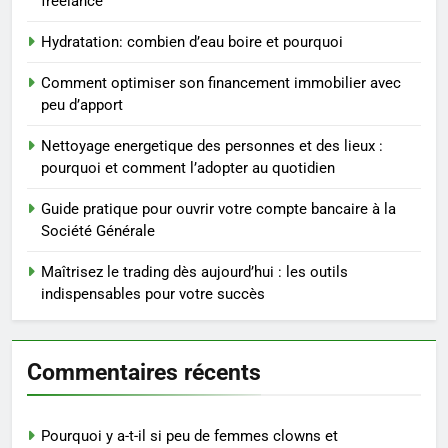
freelance
3
Maigrir efficacement grâce aux
Hydratation: combien d’eau boire et pourquoi
substituts de repas : guide et
conseils pratiques
BIEN ÊTRE
Comment optimiser son financement immobilier avec
peu d’apport
4
Nettoyage energetique des personnes et des lieux :
Postures de yoga essentielles
pourquoi et comment l’adopter au quotidien
pour perdre du poids
rapidement et durable
Guide pratique pour ouvrir votre compte bancaire à la
BIEN ÊTRE
Société Générale
5
Maîtrisez le trading dès aujourd’hui : les outils
Infection chronique de l’oreille :
indispensables pour votre succès
tout ce qu’il faut savoir sur les
saignements
SANTÉ
Commentaires récents
6
Les secrets révélés pour une
Pourquoi y a-t-il si peu de femmes clowns et