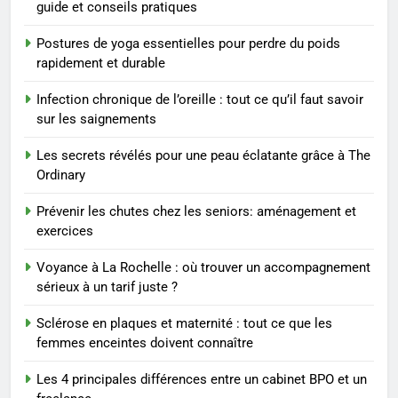
BIEN ÊTRE
guide et conseils pratiques
Postures de yoga essentielles pour perdre du poids
8
rapidement et durable
Voyance à La Rochelle : où
trouver un accompagnement
Infection chronique de l’oreille : tout ce qu’il faut savoir
sérieux à un tarif juste ?
BIEN ÊTRE
sur les saignements
Les secrets révélés pour une peau éclatante grâce à The
1
Ordinary
Les tendances mode qui
reviennent chaque année
Prévenir les chutes chez les seniors: aménagement et
exercices
MODE
Voyance à La Rochelle : où trouver un accompagnement
2
sérieux à un tarif juste ?
Les étapes clés pour créer une
Sclérose en plaques et maternité : tout ce que les
entreprise solide
femmes enceintes doivent connaître
ENTREPRISE
Les 4 principales différences entre un cabinet BPO et un