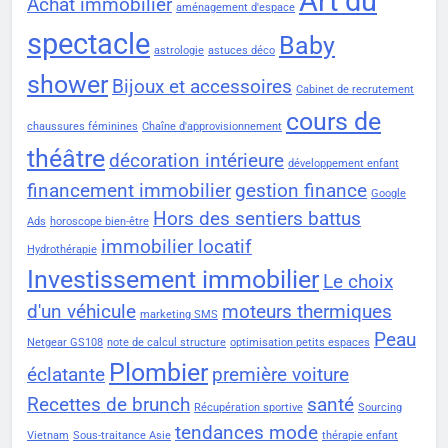
Art du
Achat immobilier
aménagement d'espace
spectacle
Baby
astrologie
astuces déco
shower
Bijoux et accessoires
Cabinet de recrutement
cours de
chaussures féminines
Chaîne d'approvisionnement
théâtre
décoration intérieure
développement enfant
financement immobilier
gestion finance
Google
Hors des sentiers battus
Ads
horoscope bien-être
immobilier locatif
Hydrothérapie
Investissement immobilier
Le choix
d'un véhicule
moteurs thermiques
marketing SMS
Peau
Netgear GS108
note de calcul structure
optimisation petits espaces
Plombier
éclatante
première voiture
Recettes de brunch
santé
Récupération sportive
Sourcing
tendances mode
Vietnam
Sous-traitance Asie
thérapie enfant