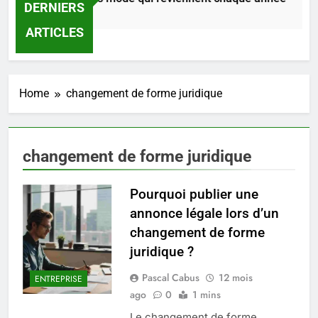
DERNIERS
1 Jour Ago
ARTICLES
Home
changement de forme juridique
changement de forme juridique
Pourquoi publier une
annonce légale lors d’un
changement de forme
juridique ?
Pascal Cabus
12 mois
ENTREPRISE
5
ago
0
1 mins
Infection chronique de l’oreille :
tout ce qu’il faut savoir sur les
Le changement de forme