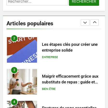
1
Les tendances mode qui
reviennent chaque année
Articles populaires
MODE
2
Les étapes clés pour créer une
entreprise solide
ENTREPRISE
3
Maigrir efficacement grâce aux
substituts de repas : guide et
conseils pratiques
BIEN ÊTRE
4