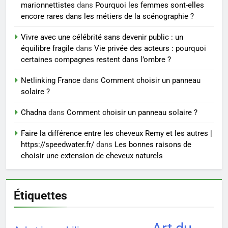
peau éclatante grâce à The
marionnettistes
dans
Pourquoi les femmes sont-elles
Ordinary
SANTÉ
encore rares dans les métiers de la scénographie ?
Vivre avec une célébrité sans devenir public : un
7
équilibre fragile
dans
Vie privée des acteurs : pourquoi
Prévenir les chutes chez les
certaines compagnes restent dans l’ombre ?
seniors: aménagement et
exercices
Netlinking France
dans
Comment choisir un panneau
BIEN ÊTRE
solaire ?
8
Chadna
dans
Comment choisir un panneau solaire ?
Voyance à La Rochelle : où
Faire la différence entre les cheveux Remy et les autres |
trouver un accompagnement
https://speedwater.fr/
dans
Les bonnes raisons de
sérieux à un tarif juste ?
BIEN ÊTRE
choisir une extension de cheveux naturels
Étiquettes