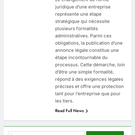
saignements
juridique d’une entreprise
SANTÉ
représente une étape
stratégique qui nécessite
6
plusieurs formalités
Les secrets révélés pour une
administratives. Parmi ces
peau éclatante grâce à The
obligations, la publication d’une
Ordinary
SANTÉ
annonce légale constitue une
étape incontournable du
7
processus. Cette démarche, loin
Prévenir les chutes chez les
d’être une simple formalité,
seniors: aménagement et
répond à des exigences légales
exercices
précises et offre une protection
BIEN ÊTRE
tant pour l’entreprise que pour
les tiers.
8
Read Full News
Voyance à La Rochelle : où
trouver un accompagnement
sérieux à un tarif juste ?
BIEN ÊTRE
Rechercher :