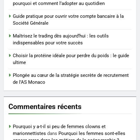
saignements
SANTÉ
pourquoi et comment l’adopter au quotidien
Guide pratique pour ouvrir votre compte bancaire à la
4
Société Générale
Les secrets révélés pour une
peau éclatante grâce à The
Maîtrisez le trading dès aujourd’hui : les outils
Ordinary
indispensables pour votre succès
SANTÉ
Choisir la protéine idéale pour perdre du poids : le guide
5
ultime
Prévenir les chutes chez les
seniors: aménagement et
Plongée au cœur de la stratégie secrète de recrutement
de l’AS Monaco
exercices
BIEN ÊTRE
6
Commentaires récents
Voyance à La Rochelle : où
trouver un accompagnement
sérieux à un tarif juste ?
BIEN ÊTRE
Pourquoi y a-t-il si peu de femmes clowns et
marionnettistes
dans
Pourquoi les femmes sont-elles