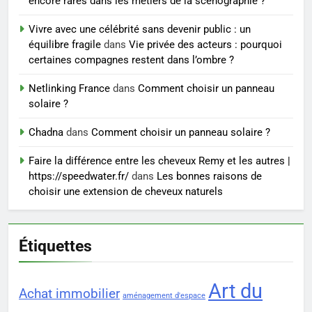
encore rares dans les métiers de la scénographie ?
7
Sclérose en plaques et
Vivre avec une célébrité sans devenir public : un
maternité : tout ce que les
équilibre fragile
dans
Vie privée des acteurs : pourquoi
femmes enceintes doivent
SANTÉ
certaines compagnes restent dans l’ombre ?
connaître
Netlinking France
dans
Comment choisir un panneau
8
solaire ?
Les 4 principales différences
entre un cabinet BPO et un
Chadna
dans
Comment choisir un panneau solaire ?
freelance
ENTREPRISE
Faire la différence entre les cheveux Remy et les autres |
https://speedwater.fr/
dans
Les bonnes raisons de
choisir une extension de cheveux naturels
Étiquettes
Art du
Achat immobilier
aménagement d'espace