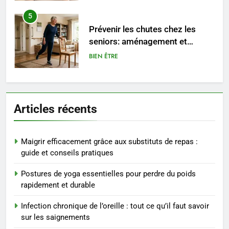
5
Prévenir les chutes chez les
seniors: aménagement et
exercices
BIEN ÊTRE
6
Voyance à La Rochelle : où
Articles récents
trouver un accompagnement
sérieux à un tarif juste ?
BIEN ÊTRE
Maigrir efficacement grâce aux substituts de repas :
7
guide et conseils pratiques
Sclérose en plaques et
Postures de yoga essentielles pour perdre du poids
maternité : tout ce que les
rapidement et durable
femmes enceintes doivent
SANTÉ
connaître
Infection chronique de l’oreille : tout ce qu’il faut savoir
sur les saignements
8