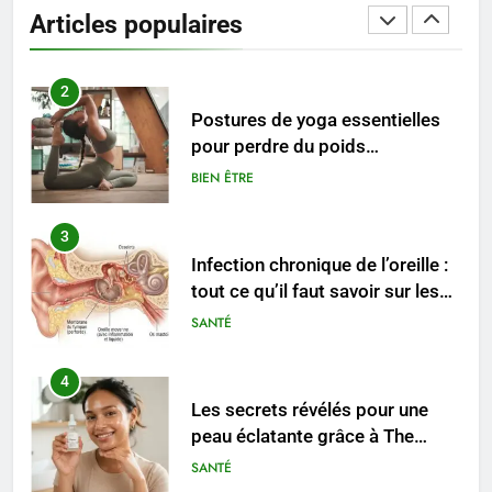
substituts de repas : guide et
Articles populaires
conseils pratiques
BIEN ÊTRE
2
Postures de yoga essentielles
pour perdre du poids
rapidement et durable
BIEN ÊTRE
3
Infection chronique de l’oreille :
tout ce qu’il faut savoir sur les
saignements
SANTÉ
4
Les secrets révélés pour une
peau éclatante grâce à The
Ordinary
SANTÉ