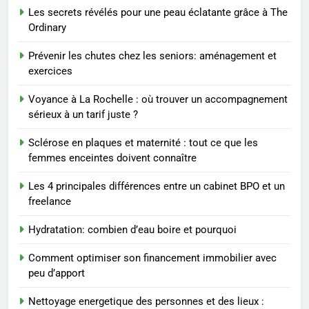
Les 4 principales différences
Les secrets révélés pour une peau éclatante grâce à The
entre un cabinet BPO et un
Ordinary
freelance
ENTREPRISE
Prévenir les chutes chez les seniors: aménagement et
exercices
1
Maigrir efficacement grâce aux
Voyance à La Rochelle : où trouver un accompagnement
substituts de repas : guide et
sérieux à un tarif juste ?
conseils pratiques
BIEN ÊTRE
Sclérose en plaques et maternité : tout ce que les
femmes enceintes doivent connaître
2
Postures de yoga essentielles
Les 4 principales différences entre un cabinet BPO et un
freelance
pour perdre du poids
rapidement et durable
BIEN ÊTRE
Hydratation: combien d’eau boire et pourquoi
Comment optimiser son financement immobilier avec
3
peu d’apport
Infection chronique de l’oreille :
tout ce qu’il faut savoir sur les
Nettoyage energetique des personnes et des lieux :