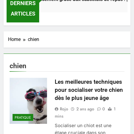
DERNIERS
2 Jours Ago
ARTICLES
Home
chien
chien
Les meilleures techniques
pour socialiser votre chien
5
dès le plus jeune âge
Prévenir les chutes chez les
Rojo
2 ans ago
0
1
seniors: aménagement et
mins
exercices
PRATIQUE
BIEN ÊTRE
Socialiser un chiot est une
étape cruciale dans son