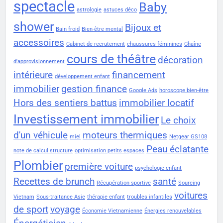
spectacle
Baby
astrologie
astuces déco
shower
Bijoux et
Bain froid
Bien-être mental
accessoires
Cabinet de recrutement
chaussures féminines
Chaîne
cours de théâtre
décoration
d'approvisionnement
intérieure
financement
développement enfant
immobilier
gestion finance
Google Ads
horoscope bien-être
Hors des sentiers battus
immobilier locatif
Investissement immobilier
Le choix
d'un véhicule
moteurs thermiques
miel
Netgear GS108
Peau éclatante
note de calcul structure
optimisation petits espaces
Plombier
première voiture
psychologie enfant
Recettes de brunch
santé
Récupération sportive
Sourcing
voitures
Vietnam
Sous-traitance Asie
thérapie enfant
troubles infantiles
de sport
voyage
Économie Vietnamienne
Énergies renouvelables