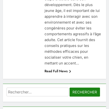
6
développement. Dès le plus
Voyance à La Rochelle : où
jeune âge, il est important de lui
trouver un accompagnement
apprendre à interagir avec son
sérieux à un tarif juste ?
BIEN ÊTRE
environnement et avec ses
congénères pour éviter les
7
comportements agressifs à l’âge
Sclérose en plaques et
adulte. Cet article fournit des
maternité : tout ce que les
conseils pratiques sur les
femmes enceintes doivent
méthodes efficaces pour
SANTÉ
connaître
socialiser votre chien, en
mettant un accent…
8
Read Full News
Les 4 principales différences
entre un cabinet BPO et un
freelance
ENTREPRISE
Rechercher :
1
Maigrir efficacement grâce aux