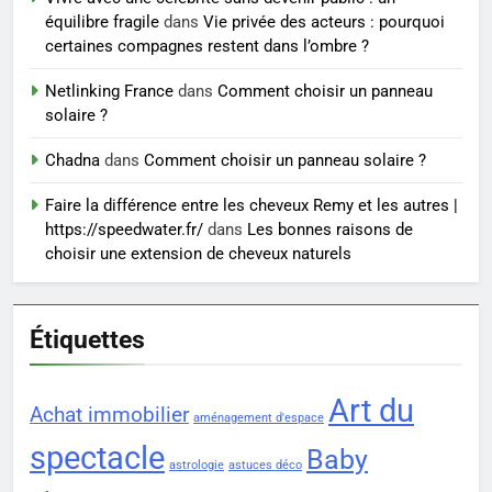
7
équilibre fragile
dans
Vie privée des acteurs : pourquoi
Prévenir les chutes chez les
certaines compagnes restent dans l’ombre ?
seniors: aménagement et
exercices
Netlinking France
dans
Comment choisir un panneau
BIEN ÊTRE
solaire ?
8
Chadna
dans
Comment choisir un panneau solaire ?
Voyance à La Rochelle : où
Faire la différence entre les cheveux Remy et les autres |
trouver un accompagnement
https://speedwater.fr/
dans
Les bonnes raisons de
sérieux à un tarif juste ?
BIEN ÊTRE
choisir une extension de cheveux naturels
Étiquettes
Art du
Achat immobilier
aménagement d'espace
spectacle
Baby
astrologie
astuces déco