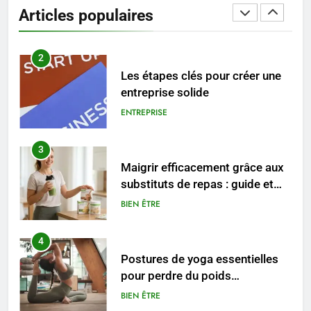
reviennent chaque année
Articles populaires
MODE
2
Les étapes clés pour créer une
entreprise solide
ENTREPRISE
3
Maigrir efficacement grâce aux
substituts de repas : guide et
conseils pratiques
BIEN ÊTRE
4
Postures de yoga essentielles
pour perdre du poids
rapidement et durable
BIEN ÊTRE