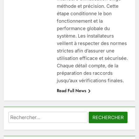
6
méthode et précision. Cette
Les secrets révélés pour une
étape conditionne le bon
peau éclatante grâce à The
fonctionnement et la
Ordinary
SANTÉ
performance globale du
système. Les installateurs
7
veillent à respecter des normes
Prévenir les chutes chez les
strictes afin d’assurer une
seniors: aménagement et
utilisation efficace et sécurisée.
exercices
Chaque détail compte, de la
BIEN ÊTRE
préparation des raccords
jusqu’aux vérifications finales.
8
Read Full News
Voyance à La Rochelle : où
trouver un accompagnement
sérieux à un tarif juste ?
BIEN ÊTRE
Rechercher :
1
Les tendances mode qui