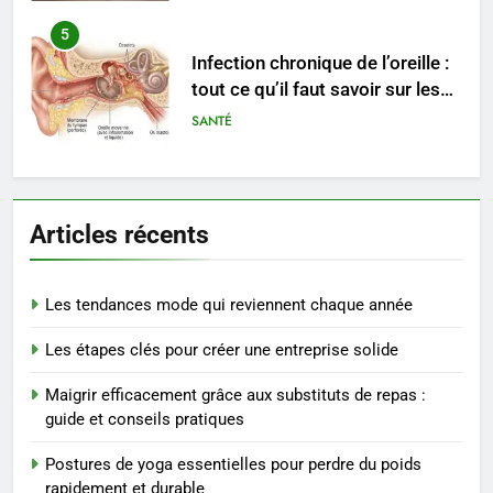
5
Infection chronique de l’oreille :
tout ce qu’il faut savoir sur les
saignements
SANTÉ
6
Les secrets révélés pour une
Articles récents
peau éclatante grâce à The
Ordinary
SANTÉ
Les tendances mode qui reviennent chaque année
7
Les étapes clés pour créer une entreprise solide
Prévenir les chutes chez les
seniors: aménagement et
Maigrir efficacement grâce aux substituts de repas :
exercices
BIEN ÊTRE
guide et conseils pratiques
Postures de yoga essentielles pour perdre du poids
8
rapidement et durable