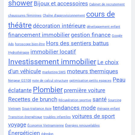
shower
Bijoux et accessoires
Cabinet de recrutement
cours de
chaussures féminines
Chaîne d'approvisionnement
théâtre
décoration intérieure
développement enfant
financement immobilier
gestion finance
Google
Hors des sentiers battus
Ads
horoscope bien-être
immobilier locatif
Hydrothérapie
Investissement immobilier
Le choix
d'un véhicule
moteurs thermiques
marketing SMS
Peau
Netgear GS108
note de calcul structure
optimisation petits espaces
Plombier
éclatante
première voiture
Recettes de brunch
santé
Récupération sportive
Sourcing
tendances mode
Vietnam
Sous-traitance Asie
thérapie enfant
voitures de sport
Transition énergétique
troubles infantiles
voyage
Économie Vietnamienne
Énergies renouvelables
Énergéticien
édredon