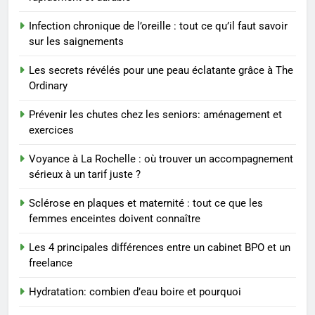
Voyance à La Rochelle : où
trouver un accompagnement
Infection chronique de l’oreille : tout ce qu’il faut savoir
sérieux à un tarif juste ?
BIEN ÊTRE
sur les saignements
Les secrets révélés pour une peau éclatante grâce à The
1
Ordinary
Les tendances mode qui
reviennent chaque année
Prévenir les chutes chez les seniors: aménagement et
exercices
MODE
Voyance à La Rochelle : où trouver un accompagnement
2
sérieux à un tarif juste ?
Les étapes clés pour créer une
Sclérose en plaques et maternité : tout ce que les
entreprise solide
femmes enceintes doivent connaître
ENTREPRISE
Les 4 principales différences entre un cabinet BPO et un
freelance
3
Maigrir efficacement grâce aux
Hydratation: combien d’eau boire et pourquoi
substituts de repas : guide et