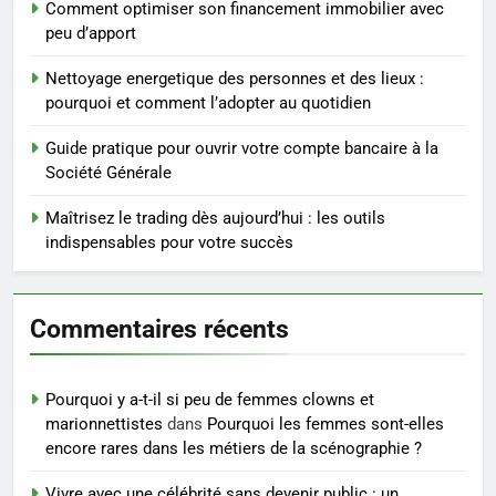
conseils pratiques
BIEN ÊTRE
Comment optimiser son financement immobilier avec
peu d’apport
4
Nettoyage energetique des personnes et des lieux :
Postures de yoga essentielles
pourquoi et comment l’adopter au quotidien
pour perdre du poids
rapidement et durable
Guide pratique pour ouvrir votre compte bancaire à la
BIEN ÊTRE
Société Générale
5
Maîtrisez le trading dès aujourd’hui : les outils
Infection chronique de l’oreille :
indispensables pour votre succès
tout ce qu’il faut savoir sur les
saignements
SANTÉ
Commentaires récents
6
Les secrets révélés pour une
Pourquoi y a-t-il si peu de femmes clowns et
peau éclatante grâce à The
marionnettistes
dans
Pourquoi les femmes sont-elles
Ordinary
SANTÉ
encore rares dans les métiers de la scénographie ?
Vivre avec une célébrité sans devenir public : un