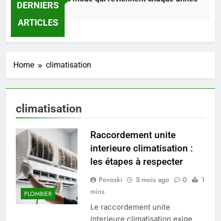
DERNIERS
2 Jours Ago
ARTICLES
Home
climatisation
climatisation
Raccordement unite
interieure climatisation :
5
les étapes à respecter
Infection chronique de l’oreille :
Povoski
5 mois ago
0
1
tout ce qu’il faut savoir sur les
mins
saignements
PLOMBIER
SANTÉ
Le raccordement unite
interieure climatisation exige