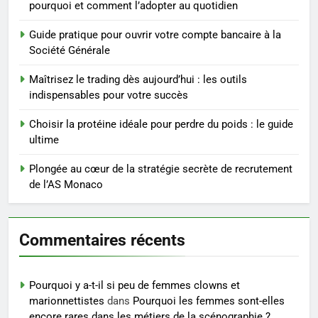
SANTÉ
pourquoi et comment l’adopter au quotidien
Guide pratique pour ouvrir votre compte bancaire à la
4
Société Générale
Les secrets révélés pour une
peau éclatante grâce à The
Maîtrisez le trading dès aujourd’hui : les outils
Ordinary
indispensables pour votre succès
SANTÉ
Choisir la protéine idéale pour perdre du poids : le guide
5
ultime
Prévenir les chutes chez les
seniors: aménagement et
Plongée au cœur de la stratégie secrète de recrutement
de l’AS Monaco
exercices
BIEN ÊTRE
6
Commentaires récents
Voyance à La Rochelle : où
trouver un accompagnement
sérieux à un tarif juste ?
BIEN ÊTRE
Pourquoi y a-t-il si peu de femmes clowns et
marionnettistes
dans
Pourquoi les femmes sont-elles
encore rares dans les métiers de la scénographie ?