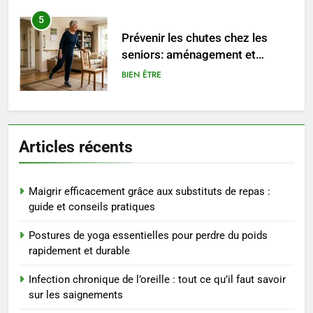
5
Prévenir les chutes chez les
seniors: aménagement et
exercices
BIEN ÊTRE
6
Voyance à La Rochelle : où
Articles récents
trouver un accompagnement
sérieux à un tarif juste ?
BIEN ÊTRE
Maigrir efficacement grâce aux substituts de repas :
7
guide et conseils pratiques
Sclérose en plaques et
Postures de yoga essentielles pour perdre du poids
maternité : tout ce que les
rapidement et durable
femmes enceintes doivent
SANTÉ
connaître
Infection chronique de l’oreille : tout ce qu’il faut savoir
sur les saignements
8