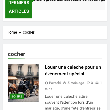
DERNIERS
2 Jours Ago
ARTICLES
Home
cocher
cocher
Louer une caleche pour un
événement spécial
5
Povoski
5 mois ago
0
1
Prévenir les chutes chez les
mins
seniors: aménagement et
exercices
Louer une caleche attire
LOISIRS
BIEN ÊTRE
souvent l’attention lors d’un
mariage, d’une fête d’entreprise