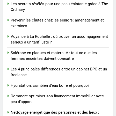
Les 4 principales différences
Les secrets révélés pour une peau éclatante grâce à The
entre un cabinet BPO et un
Ordinary
freelance
ENTREPRISE
Prévenir les chutes chez les seniors: aménagement et
exercices
1
Maigrir efficacement grâce aux
Voyance à La Rochelle : où trouver un accompagnement
substituts de repas : guide et
sérieux à un tarif juste ?
conseils pratiques
BIEN ÊTRE
Sclérose en plaques et maternité : tout ce que les
femmes enceintes doivent connaître
2
Postures de yoga essentielles
Les 4 principales différences entre un cabinet BPO et un
freelance
pour perdre du poids
rapidement et durable
BIEN ÊTRE
Hydratation: combien d’eau boire et pourquoi
Comment optimiser son financement immobilier avec
3
peu d’apport
Infection chronique de l’oreille :
tout ce qu’il faut savoir sur les
Nettoyage energetique des personnes et des lieux :
saignements