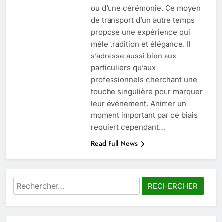
6
ou d’une cérémonie. Ce moyen
Voyance à La Rochelle : où
de transport d’un autre temps
trouver un accompagnement
propose une expérience qui
sérieux à un tarif juste ?
BIEN ÊTRE
mêle tradition et élégance. Il
s’adresse aussi bien aux
7
particuliers qu’aux
Sclérose en plaques et
professionnels cherchant une
maternité : tout ce que les
touche singulière pour marquer
femmes enceintes doivent
leur événement. Animer un
SANTÉ
connaître
moment important par ce biais
requiert cependant…
8
Read Full News
Les 4 principales différences
entre un cabinet BPO et un
freelance
ENTREPRISE
Rechercher :
1
Maigrir efficacement grâce aux
substituts de repas : guide et