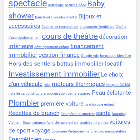
spectacle
Baby
astrologie
astuces déco
shower
Bijoux et
Bain froid
Bien-être mental
accessoires
Cabinet de recrutement
chaussures féminines
Chaîne
cours de théâtre
décoration
d'approvisionnement
intérieure
financement
développement enfant
immobilier
gestion finance
Google Ads
horoscope bien-être
Hors des sentiers battus
immobilier locatif
Investissement immobilier
Le choix
d'un véhicule
moteurs thermiques
miel
Netgear GS108
Peau éclatante
note de calcul structure
optimisation petits espaces
Plombier
première voiture
psychologie enfant
Recettes de brunch
santé
Récupération sportive
Sourcing
voitures
Vietnam
Sous-traitance Asie
thérapie enfant
troubles infantiles
de sport
voyage
Économie Vietnamienne
Énergies renouvelables
Énergéticien