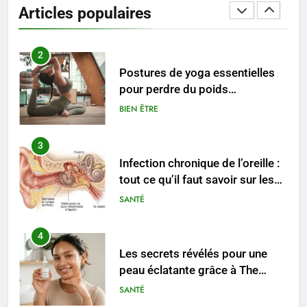
Articles populaires
conseils pratiques
BIEN ÊTRE
2
Postures de yoga essentielles
pour perdre du poids
rapidement et durable
BIEN ÊTRE
3
Infection chronique de l’oreille :
tout ce qu’il faut savoir sur les
saignements
SANTÉ
4
Les secrets révélés pour une
peau éclatante grâce à The
Ordinary
SANTÉ