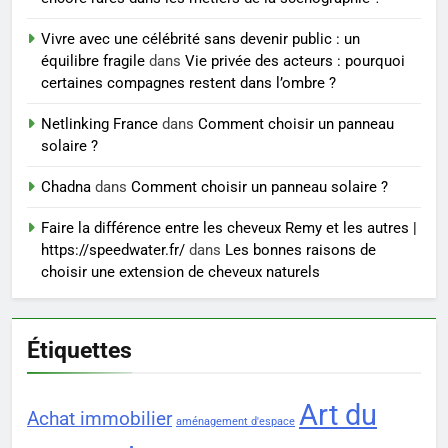
7
Sclérose en plaques et
Vivre avec une célébrité sans devenir public : un
maternité : tout ce que les
équilibre fragile
dans
Vie privée des acteurs : pourquoi
femmes enceintes doivent
SANTÉ
certaines compagnes restent dans l’ombre ?
connaître
Netlinking France
dans
Comment choisir un panneau
8
solaire ?
Les 4 principales différences
entre un cabinet BPO et un
Chadna
dans
Comment choisir un panneau solaire ?
freelance
ENTREPRISE
Faire la différence entre les cheveux Remy et les autres |
https://speedwater.fr/
dans
Les bonnes raisons de
choisir une extension de cheveux naturels
Étiquettes
Art du
Achat immobilier
aménagement d'espace