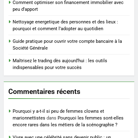
conseils pratiques
BIEN ÊTRE
Comment optimiser son financement immobilier avec
peu d’apport
4
Nettoyage energetique des personnes et des lieux :
Postures de yoga essentielles
pourquoi et comment l’adopter au quotidien
pour perdre du poids
rapidement et durable
Guide pratique pour ouvrir votre compte bancaire à la
BIEN ÊTRE
Société Générale
5
Maîtrisez le trading dès aujourd’hui : les outils
Infection chronique de l’oreille :
indispensables pour votre succès
tout ce qu’il faut savoir sur les
saignements
SANTÉ
Commentaires récents
6
Les secrets révélés pour une
Pourquoi y a-t-il si peu de femmes clowns et
peau éclatante grâce à The
marionnettistes
dans
Pourquoi les femmes sont-elles
Ordinary
SANTÉ
encore rares dans les métiers de la scénographie ?
Vivre avec une célébrité sans devenir public : un