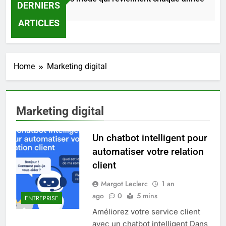
DERNIERS
15 Heures Ago
ARTICLES
Home
Marketing digital
Marketing digital
Un chatbot intelligent pour
automatiser votre relation
5
client
Infection chronique de l’oreille :
Margot Leclerc
1 an
tout ce qu’il faut savoir sur les
ago
0
5 mins
saignements
ENTREPRISE
SANTÉ
Améliorez votre service client
avec un chatbot intelligent Dans