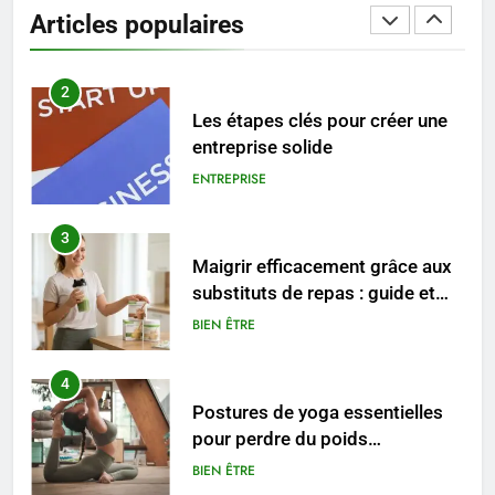
reviennent chaque année
Articles populaires
MODE
2
Les étapes clés pour créer une
entreprise solide
ENTREPRISE
3
Maigrir efficacement grâce aux
substituts de repas : guide et
conseils pratiques
BIEN ÊTRE
4
Postures de yoga essentielles
pour perdre du poids
rapidement et durable
BIEN ÊTRE