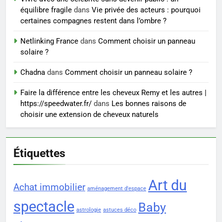
7
équilibre fragile
dans
Vie privée des acteurs : pourquoi
Prévenir les chutes chez les
certaines compagnes restent dans l’ombre ?
seniors: aménagement et
exercices
Netlinking France
dans
Comment choisir un panneau
BIEN ÊTRE
solaire ?
8
Chadna
dans
Comment choisir un panneau solaire ?
Voyance à La Rochelle : où
Faire la différence entre les cheveux Remy et les autres |
trouver un accompagnement
https://speedwater.fr/
dans
Les bonnes raisons de
sérieux à un tarif juste ?
BIEN ÊTRE
choisir une extension de cheveux naturels
Étiquettes
Art du
Achat immobilier
aménagement d'espace
spectacle
Baby
astrologie
astuces déco