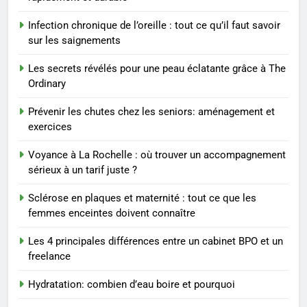
Voyance à La Rochelle : où
trouver un accompagnement
Infection chronique de l’oreille : tout ce qu’il faut savoir
sérieux à un tarif juste ?
BIEN ÊTRE
sur les saignements
Les secrets révélés pour une peau éclatante grâce à The
1
Ordinary
Les tendances mode qui
reviennent chaque année
Prévenir les chutes chez les seniors: aménagement et
exercices
MODE
Voyance à La Rochelle : où trouver un accompagnement
2
sérieux à un tarif juste ?
Les étapes clés pour créer une
Sclérose en plaques et maternité : tout ce que les
entreprise solide
femmes enceintes doivent connaître
ENTREPRISE
Les 4 principales différences entre un cabinet BPO et un
freelance
3
Maigrir efficacement grâce aux
Hydratation: combien d’eau boire et pourquoi
substituts de repas : guide et