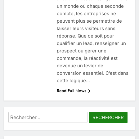
6
un monde où chaque seconde
Les secrets révélés pour une
compte, les entreprises ne
peau éclatante grâce à The
peuvent plus se permettre de
Ordinary
SANTÉ
laisser leurs visiteurs sans
réponse. Que ce soit pour
7
qualifier un lead, renseigner un
Prévenir les chutes chez les
prospect ou gérer une
seniors: aménagement et
commande, la réactivité est
exercices
devenue un levier de
BIEN ÊTRE
conversion essentiel. C’est dans
cette logique…
8
Read Full News
Voyance à La Rochelle : où
trouver un accompagnement
sérieux à un tarif juste ?
BIEN ÊTRE
Rechercher :
1
Les tendances mode qui