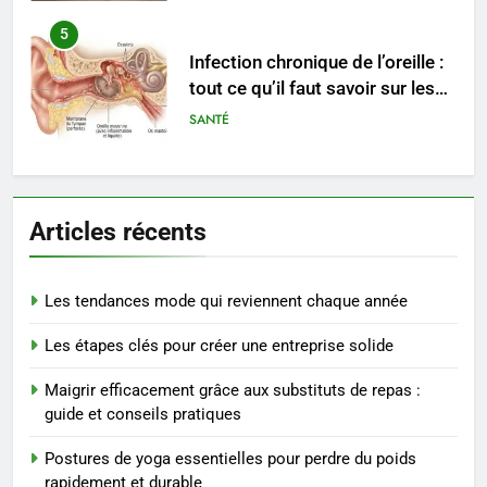
5
Infection chronique de l’oreille :
tout ce qu’il faut savoir sur les
saignements
SANTÉ
6
Les secrets révélés pour une
Articles récents
peau éclatante grâce à The
Ordinary
SANTÉ
Les tendances mode qui reviennent chaque année
7
Les étapes clés pour créer une entreprise solide
Prévenir les chutes chez les
seniors: aménagement et
Maigrir efficacement grâce aux substituts de repas :
exercices
BIEN ÊTRE
guide et conseils pratiques
Postures de yoga essentielles pour perdre du poids
8
rapidement et durable