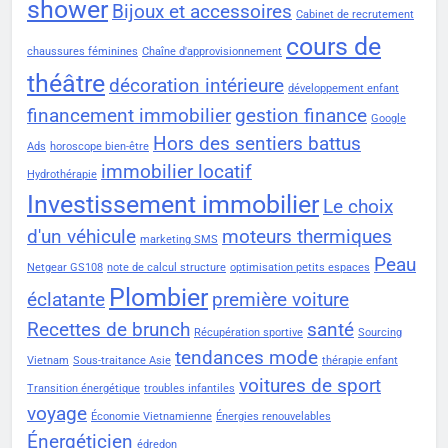
shower
Bijoux et accessoires
Cabinet de recrutement
cours de
chaussures féminines
Chaîne d'approvisionnement
théâtre
décoration intérieure
développement enfant
financement immobilier
gestion finance
Google
Hors des sentiers battus
Ads
horoscope bien-être
immobilier locatif
Hydrothérapie
Investissement immobilier
Le choix
d'un véhicule
moteurs thermiques
marketing SMS
Peau
Netgear GS108
note de calcul structure
optimisation petits espaces
Plombier
éclatante
première voiture
Recettes de brunch
santé
Récupération sportive
Sourcing
tendances mode
Vietnam
Sous-traitance Asie
thérapie enfant
voitures de sport
Transition énergétique
troubles infantiles
voyage
Économie Vietnamienne
Énergies renouvelables
Énergéticien
édredon