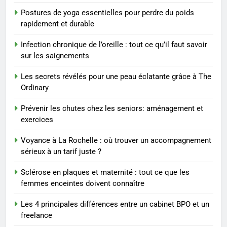
Postures de yoga essentielles pour perdre du poids
8
rapidement et durable
Voyance à La Rochelle : où
trouver un accompagnement
Infection chronique de l’oreille : tout ce qu’il faut savoir
sérieux à un tarif juste ?
BIEN ÊTRE
sur les saignements
Les secrets révélés pour une peau éclatante grâce à The
1
Ordinary
Les tendances mode qui
reviennent chaque année
Prévenir les chutes chez les seniors: aménagement et
exercices
MODE
Voyance à La Rochelle : où trouver un accompagnement
2
sérieux à un tarif juste ?
Les étapes clés pour créer une
Sclérose en plaques et maternité : tout ce que les
entreprise solide
femmes enceintes doivent connaître
ENTREPRISE
Les 4 principales différences entre un cabinet BPO et un
freelance
3