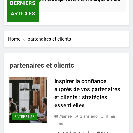
DERNIERS
2 Jours Ago
ARTICLES
Home
partenaires et clients
partenaires et clients
Inspirer la confiance
auprès de vos partenaires
et clients : stratégies
essentielles
5
Marise
2 ans ago
0
1
ENTREPRISE
Infection chronique de l’oreille :
mins
tout ce qu’il faut savoir sur les
saignements
La confiance est la pierre