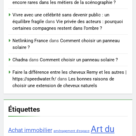
Ordinary
SANTÉ
encore rares dans les métiers de la scénographie ?
Vivre avec une célébrité sans devenir public : un
7
équilibre fragile
dans
Vie privée des acteurs : pourquoi
Prévenir les chutes chez les
certaines compagnes restent dans l’ombre ?
seniors: aménagement et
exercices
Netlinking France
dans
Comment choisir un panneau
BIEN ÊTRE
solaire ?
8
Chadna
dans
Comment choisir un panneau solaire ?
Voyance à La Rochelle : où
Faire la différence entre les cheveux Remy et les autres |
trouver un accompagnement
https://speedwater.fr/
dans
Les bonnes raisons de
sérieux à un tarif juste ?
BIEN ÊTRE
choisir une extension de cheveux naturels
Étiquettes
Art du
Achat immobilier
aménagement d'espace