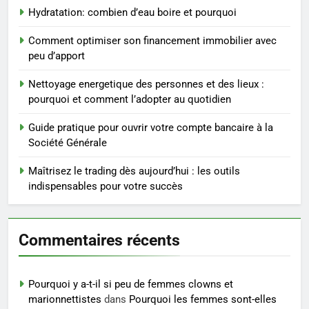
Maigrir efficacement grâce aux
Hydratation: combien d’eau boire et pourquoi
substituts de repas : guide et
conseils pratiques
BIEN ÊTRE
Comment optimiser son financement immobilier avec
peu d’apport
4
Nettoyage energetique des personnes et des lieux :
Postures de yoga essentielles
pourquoi et comment l’adopter au quotidien
pour perdre du poids
rapidement et durable
Guide pratique pour ouvrir votre compte bancaire à la
BIEN ÊTRE
Société Générale
5
Maîtrisez le trading dès aujourd’hui : les outils
Infection chronique de l’oreille :
indispensables pour votre succès
tout ce qu’il faut savoir sur les
saignements
SANTÉ
Commentaires récents
6
Les secrets révélés pour une
Pourquoi y a-t-il si peu de femmes clowns et
peau éclatante grâce à The
marionnettistes
dans
Pourquoi les femmes sont-elles