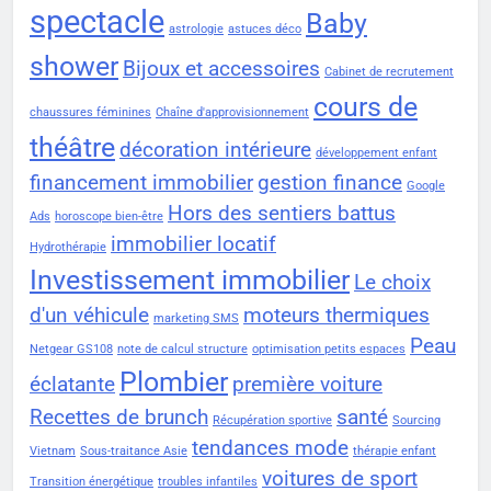
spectacle
Baby
astrologie
astuces déco
shower
Bijoux et accessoires
Cabinet de recrutement
cours de
chaussures féminines
Chaîne d'approvisionnement
théâtre
décoration intérieure
développement enfant
financement immobilier
gestion finance
Google
Hors des sentiers battus
Ads
horoscope bien-être
immobilier locatif
Hydrothérapie
Investissement immobilier
Le choix
d'un véhicule
moteurs thermiques
marketing SMS
Peau
Netgear GS108
note de calcul structure
optimisation petits espaces
Plombier
éclatante
première voiture
Recettes de brunch
santé
Récupération sportive
Sourcing
tendances mode
Vietnam
Sous-traitance Asie
thérapie enfant
voitures de sport
Transition énergétique
troubles infantiles