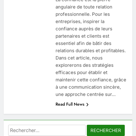
SANTÉ
angulaire de toute relation
professionnelle. Pour les
6
entreprises, inspirer la
Les secrets révélés pour une
confiance auprès de leurs
peau éclatante grâce à The
partenaires et clients est
Ordinary
SANTÉ
essentiel afin de bâtir des
relations durables et profitables.
7
Dans cet article, nous
Prévenir les chutes chez les
explorerons des stratégies
seniors: aménagement et
efficaces pour établir et
exercices
maintenir cette confiance, grâce
BIEN ÊTRE
à une communication sincère,
une approche centrée sur…
8
Read Full News
Voyance à La Rochelle : où
trouver un accompagnement
sérieux à un tarif juste ?
BIEN ÊTRE
Rechercher :