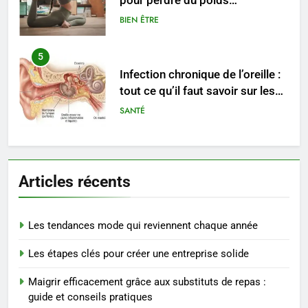
pour perdre du poids
rapidement et durable
BIEN ÊTRE
5
Infection chronique de l’oreille :
tout ce qu’il faut savoir sur les
saignements
SANTÉ
6
Les secrets révélés pour une
Articles récents
peau éclatante grâce à The
Ordinary
SANTÉ
Les tendances mode qui reviennent chaque année
7
Les étapes clés pour créer une entreprise solide
Prévenir les chutes chez les
seniors: aménagement et
Maigrir efficacement grâce aux substituts de repas :
exercices
BIEN ÊTRE
guide et conseils pratiques