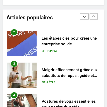
1
Les tendances mode qui
reviennent chaque année
Articles populaires
MODE
2
Les étapes clés pour créer une
entreprise solide
ENTREPRISE
3
Maigrir efficacement grâce aux
substituts de repas : guide et
conseils pratiques
BIEN ÊTRE
4
Postures de yoga essentielles