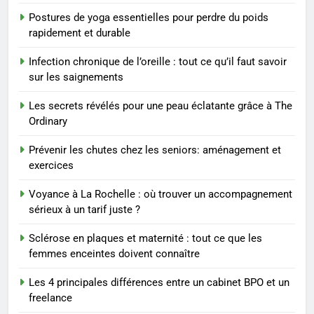
Postures de yoga essentielles pour perdre du poids
8
rapidement et durable
Voyance à La Rochelle : où
trouver un accompagnement
Infection chronique de l’oreille : tout ce qu’il faut savoir
sérieux à un tarif juste ?
BIEN ÊTRE
sur les saignements
Les secrets révélés pour une peau éclatante grâce à The
1
Ordinary
Les tendances mode qui
reviennent chaque année
Prévenir les chutes chez les seniors: aménagement et
exercices
MODE
Voyance à La Rochelle : où trouver un accompagnement
2
sérieux à un tarif juste ?
Les étapes clés pour créer une
Sclérose en plaques et maternité : tout ce que les
entreprise solide
femmes enceintes doivent connaître
ENTREPRISE
Les 4 principales différences entre un cabinet BPO et un
freelance
3