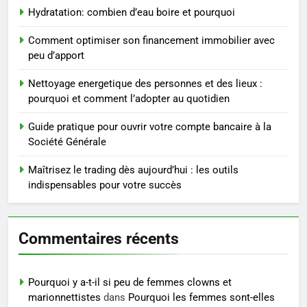
Maigrir efficacement grâce aux
Hydratation: combien d’eau boire et pourquoi
substituts de repas : guide et
conseils pratiques
BIEN ÊTRE
Comment optimiser son financement immobilier avec
peu d’apport
4
Nettoyage energetique des personnes et des lieux :
Postures de yoga essentielles
pourquoi et comment l’adopter au quotidien
pour perdre du poids
rapidement et durable
Guide pratique pour ouvrir votre compte bancaire à la
BIEN ÊTRE
Société Générale
5
Maîtrisez le trading dès aujourd’hui : les outils
Infection chronique de l’oreille :
indispensables pour votre succès
tout ce qu’il faut savoir sur les
saignements
SANTÉ
Commentaires récents
6
Les secrets révélés pour une
Pourquoi y a-t-il si peu de femmes clowns et
peau éclatante grâce à The
marionnettistes
dans
Pourquoi les femmes sont-elles