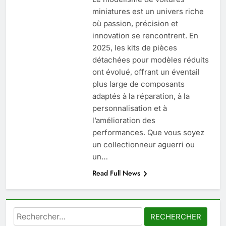
SANTÉ
miniatures est un univers riche
où passion, précision et
6
innovation se rencontrent. En
Les secrets révélés pour une
2025, les kits de pièces
peau éclatante grâce à The
détachées pour modèles réduits
Ordinary
SANTÉ
ont évolué, offrant un éventail
plus large de composants
7
adaptés à la réparation, à la
Prévenir les chutes chez les
personnalisation et à
seniors: aménagement et
l’amélioration des
exercices
performances. Que vous soyez
BIEN ÊTRE
un collectionneur aguerri ou
un…
8
Read Full News
Voyance à La Rochelle : où
trouver un accompagnement
sérieux à un tarif juste ?
BIEN ÊTRE
Rechercher :