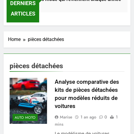
DERNIERS
27 Minutes Ago
ARTICLES
Home
pièces détachées
pièces détachées
Analyse comparative des
kits de pièces détachées
pour modèles réduits de
voitures
5
Marise
1 an ago
0
1
AUTO MOTO
Infection chronique de l’oreille :
mins
tout ce qu’il faut savoir sur les
saignements
Le modélisme de voitures