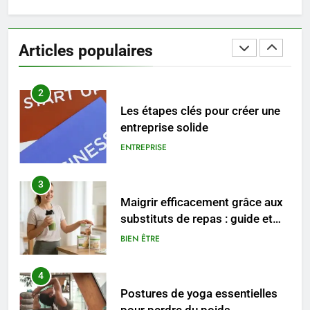
1
Les tendances mode qui
reviennent chaque année
Articles populaires
MODE
2
Les étapes clés pour créer une
entreprise solide
ENTREPRISE
3
Maigrir efficacement grâce aux
substituts de repas : guide et
conseils pratiques
BIEN ÊTRE
4
Postures de yoga essentielles