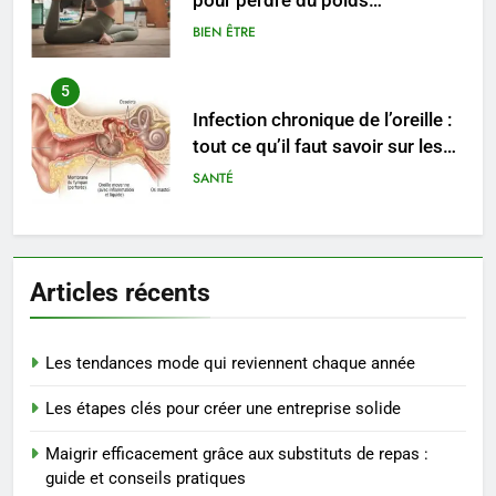
pour perdre du poids
rapidement et durable
BIEN ÊTRE
5
Infection chronique de l’oreille :
tout ce qu’il faut savoir sur les
saignements
SANTÉ
6
Les secrets révélés pour une
Articles récents
peau éclatante grâce à The
Ordinary
SANTÉ
Les tendances mode qui reviennent chaque année
7
Les étapes clés pour créer une entreprise solide
Prévenir les chutes chez les
seniors: aménagement et
Maigrir efficacement grâce aux substituts de repas :
exercices
BIEN ÊTRE
guide et conseils pratiques