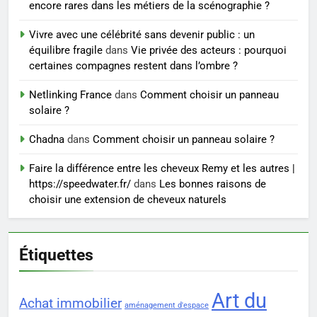
Ordinary
SANTÉ
encore rares dans les métiers de la scénographie ?
Vivre avec une célébrité sans devenir public : un
7
équilibre fragile
dans
Vie privée des acteurs : pourquoi
Prévenir les chutes chez les
certaines compagnes restent dans l’ombre ?
seniors: aménagement et
exercices
Netlinking France
dans
Comment choisir un panneau
BIEN ÊTRE
solaire ?
8
Chadna
dans
Comment choisir un panneau solaire ?
Voyance à La Rochelle : où
Faire la différence entre les cheveux Remy et les autres |
trouver un accompagnement
https://speedwater.fr/
dans
Les bonnes raisons de
sérieux à un tarif juste ?
BIEN ÊTRE
choisir une extension de cheveux naturels
Étiquettes
Art du
Achat immobilier
aménagement d'espace