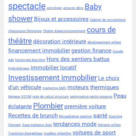
spectacle
Baby
astrologie
astuces déco
shower
Bijoux et accessoires
Cabinet de recrutement
cours de
chaussures féminines
Chaîne d'approvisionnement
théâtre
décoration intérieure
développement enfant
financement immobilier
gestion finance
Google
Hors des sentiers battus
Ads
horoscope bien-être
immobilier locatif
Hydrothérapie
Investissement immobilier
Le choix
d'un véhicule
moteurs thermiques
marketing SMS
Peau
Netgear GS108
note de calcul structure
optimisation petits espaces
Plombier
éclatante
première voiture
Recettes de brunch
santé
Récupération sportive
Sourcing
tendances mode
Vietnam
Sous-traitance Asie
thérapie enfant
voitures de sport
Transition énergétique
troubles infantiles