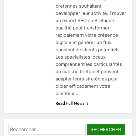
bretonnes souhaitant
développer leur activité. Trouver
6
un expert SEO en Bretagne
Prévenir les chutes chez les
qualifié peut transformer
seniors: aménagement et
radicalement votre présence
exercices
BIEN ÊTRE
digitale et générer un flux
constant de clients potentiels.
7
Les spécialistes locaux
Voyance à La Rochelle : où
comprennent les particularités
trouver un accompagnement
du marché breton et peuvent
sérieux à un tarif juste ?
adapter leurs stratégies pour
BIEN ÊTRE
cibler efficacement votre
clientèle…
8
Read Full News
Sclérose en plaques et
maternité : tout ce que les
femmes enceintes doivent
SANTÉ
connaître
Rechercher :
1