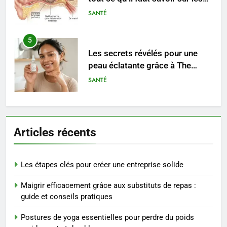
saignements
SANTÉ
5
Les secrets révélés pour une
peau éclatante grâce à The
Ordinary
SANTÉ
6
Prévenir les chutes chez les
Articles récents
seniors: aménagement et
exercices
BIEN ÊTRE
Les étapes clés pour créer une entreprise solide
7
Maigrir efficacement grâce aux substituts de repas :
Voyance à La Rochelle : où
guide et conseils pratiques
trouver un accompagnement
sérieux à un tarif juste ?
BIEN ÊTRE
Postures de yoga essentielles pour perdre du poids