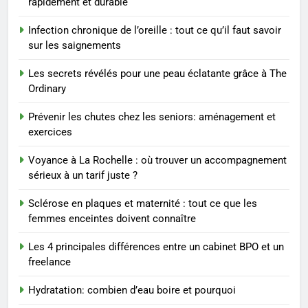
rapidement et durable
8
Infection chronique de l’oreille : tout ce qu’il faut savoir
Sclérose en plaques et
sur les saignements
maternité : tout ce que les
femmes enceintes doivent
SANTÉ
Les secrets révélés pour une peau éclatante grâce à The
connaître
Ordinary
1
Prévenir les chutes chez les seniors: aménagement et
Les étapes clés pour créer une
exercices
entreprise solide
Voyance à La Rochelle : où trouver un accompagnement
ENTREPRISE
sérieux à un tarif juste ?
2
Sclérose en plaques et maternité : tout ce que les
Maigrir efficacement grâce aux
femmes enceintes doivent connaître
substituts de repas : guide et
Les 4 principales différences entre un cabinet BPO et un
conseils pratiques
BIEN ÊTRE
freelance
Hydratation: combien d’eau boire et pourquoi
3