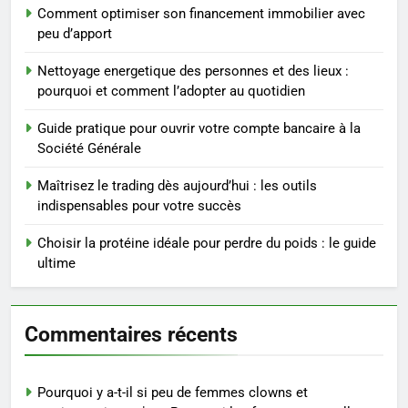
Postures de yoga essentielles
Comment optimiser son financement immobilier avec
pour perdre du poids
peu d’apport
rapidement et durable
BIEN ÊTRE
Nettoyage energetique des personnes et des lieux :
pourquoi et comment l’adopter au quotidien
4
Infection chronique de l’oreille :
Guide pratique pour ouvrir votre compte bancaire à la
tout ce qu’il faut savoir sur les
Société Générale
saignements
SANTÉ
Maîtrisez le trading dès aujourd’hui : les outils
indispensables pour votre succès
5
Les secrets révélés pour une
Choisir la protéine idéale pour perdre du poids : le guide
peau éclatante grâce à The
ultime
Ordinary
SANTÉ
Commentaires récents
6
Prévenir les chutes chez les
seniors: aménagement et
Pourquoi y a-t-il si peu de femmes clowns et
exercices