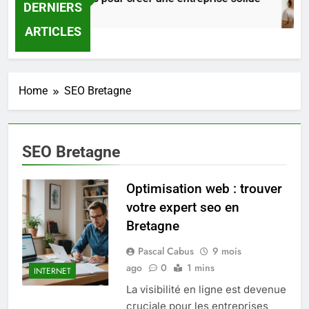
DERNIERS
23 Heures Ago
ARTICLES
Home
SEO Bretagne
SEO Bretagne
Optimisation web : trouver
votre expert seo en
Bretagne
Pascal Cabus
9 mois
5
ago
0
1 mins
Les secrets révélés pour une
INTERNET
peau éclatante grâce à The
La visibilité en ligne est devenue
Ordinary
cruciale pour les entreprises
SANTÉ