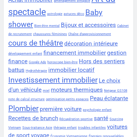
aménagement d'espace
spectacle
Baby
astrologie
astuces déco
shower
Bijoux et accessoires
Bien-être mental
Cabinet
de recrutement
chaussures féminines
Chaîne d'approvisionnement
cours de théâtre
décoration intérieure
financement immobilier
gestion
développement enfant
finance
Hors des sentiers
Google Ads
horoscope bien-être
battus
immobilier locatif
Hydrothérapie
Investissement immobilier
Le choix
d'un véhicule
moteurs thermiques
miel
Netgear GS108
Peau éclatante
note de calcul structure
optimisation petits espaces
Plombier
première voiture
psychologie enfant
Recettes de brunch
santé
Récupération sportive
Sourcing
voitures
Vietnam
Sous-traitance Asie
thérapie enfant
troubles infantiles
de sport
voyage
Économie Vietnamienne
Énergies renouvelables