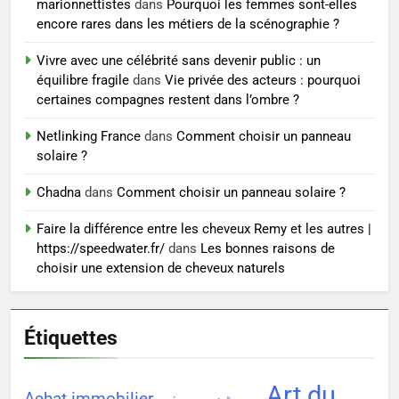
BIEN ÊTRE
marionnettistes
dans
Pourquoi les femmes sont-elles
encore rares dans les métiers de la scénographie ?
7
Vivre avec une célébrité sans devenir public : un
Voyance à La Rochelle : où
équilibre fragile
dans
Vie privée des acteurs : pourquoi
trouver un accompagnement
certaines compagnes restent dans l’ombre ?
sérieux à un tarif juste ?
BIEN ÊTRE
Netlinking France
dans
Comment choisir un panneau
solaire ?
8
Sclérose en plaques et
Chadna
dans
Comment choisir un panneau solaire ?
maternité : tout ce que les
Faire la différence entre les cheveux Remy et les autres |
femmes enceintes doivent
SANTÉ
https://speedwater.fr/
dans
Les bonnes raisons de
connaître
choisir une extension de cheveux naturels
Étiquettes
Art du
Achat immobilier