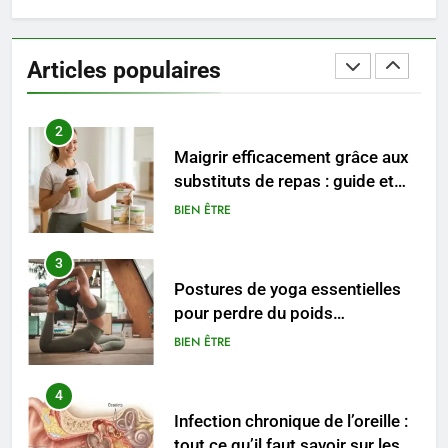
Les étapes clés pour créer une
entreprise solide
Articles populaires
ENTREPRISE
2
Maigrir efficacement grâce aux
substituts de repas : guide et
conseils pratiques
BIEN ÊTRE
3
Postures de yoga essentielles
pour perdre du poids
rapidement et durable
BIEN ÊTRE
4
Infection chronique de l’oreille :
tout ce qu’il faut savoir sur les