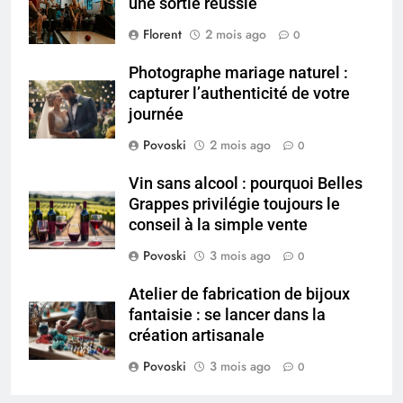
une sortie réussie
saignements
SANTÉ
Florent
2 mois ago
0
Photographe mariage naturel :
6
capturer l’authenticité de votre
Les secrets révélés pour une
journée
peau éclatante grâce à The
Ordinary
SANTÉ
Povoski
2 mois ago
0
Vin sans alcool : pourquoi Belles
7
Grappes privilégie toujours le
Prévenir les chutes chez les
conseil à la simple vente
seniors: aménagement et
Povoski
3 mois ago
exercices
0
BIEN ÊTRE
Atelier de fabrication de bijoux
8
fantaisie : se lancer dans la
Voyance à La Rochelle : où
création artisanale
trouver un accompagnement
Povoski
3 mois ago
0
sérieux à un tarif juste ?
BIEN ÊTRE