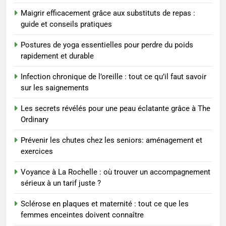
BIEN ÊTRE
Maigrir efficacement grâce aux substituts de repas :
guide et conseils pratiques
8
Voyance à La Rochelle : où
Postures de yoga essentielles pour perdre du poids
trouver un accompagnement
rapidement et durable
sérieux à un tarif juste ?
BIEN ÊTRE
Infection chronique de l’oreille : tout ce qu’il faut savoir
sur les saignements
1
Les tendances mode qui
Les secrets révélés pour une peau éclatante grâce à The
reviennent chaque année
Ordinary
MODE
Prévenir les chutes chez les seniors: aménagement et
exercices
2
Voyance à La Rochelle : où trouver un accompagnement
Les étapes clés pour créer une
sérieux à un tarif juste ?
entreprise solide
ENTREPRISE
Sclérose en plaques et maternité : tout ce que les
femmes enceintes doivent connaître