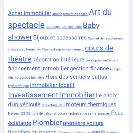
Art du
Achat immobilier
aménagement d'espace
spectacle
Baby
astrologie
astuces déco
shower
Bijoux et accessoires
Cabinet de recrutement
cours de
chaussures féminines
Chaîne d'approvisionnement
théâtre
décoration intérieure
développement enfant
financement immobilier
gestion finance
Google
Hors des sentiers battus
Ads
horoscope bien-être
immobilier locatif
Hydrothérapie
Investissement immobilier
Le choix
d'un véhicule
moteurs thermiques
marketing SMS
Peau
Netgear GS108
note de calcul structure
optimisation petits espaces
Plombier
éclatante
première voiture
Recettes de brunch
santé
Récupération sportive
Sourcing