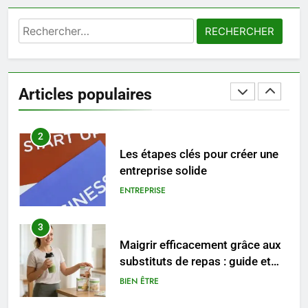
1
Rechercher :
Les tendances mode qui
reviennent chaque année
MODE
Articles populaires
2
Les étapes clés pour créer une
entreprise solide
ENTREPRISE
3
Maigrir efficacement grâce aux
substituts de repas : guide et
conseils pratiques
BIEN ÊTRE
4