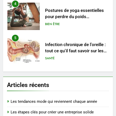
Postures de yoga essentielles
pour perdre du poids
rapidement et durable
BIEN ÊTRE
5
Infection chronique de l’oreille :
tout ce qu’il faut savoir sur les
saignements
SANTÉ
6
Les secrets révélés pour une
peau éclatante grâce à The
Ordinary
SANTÉ
Articles récents
7
Les tendances mode qui reviennent chaque année
Prévenir les chutes chez les
seniors: aménagement et
Les étapes clés pour créer une entreprise solide
exercices