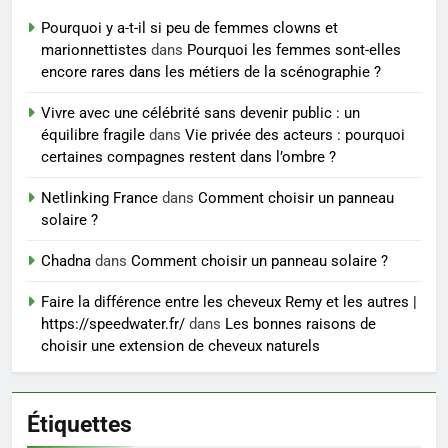
peau éclatante grâce à The
Ordinary
Pourquoi y a-t-il si peu de femmes clowns et
SANTÉ
marionnettistes
dans
Pourquoi les femmes sont-elles
encore rares dans les métiers de la scénographie ?
7
Prévenir les chutes chez les
Vivre avec une célébrité sans devenir public : un
seniors: aménagement et
équilibre fragile
dans
Vie privée des acteurs : pourquoi
exercices
certaines compagnes restent dans l’ombre ?
BIEN ÊTRE
Netlinking France
dans
Comment choisir un panneau
8
solaire ?
Voyance à La Rochelle : où
Chadna
dans
Comment choisir un panneau solaire ?
trouver un accompagnement
sérieux à un tarif juste ?
BIEN ÊTRE
Faire la différence entre les cheveux Remy et les autres |
https://speedwater.fr/
dans
Les bonnes raisons de
choisir une extension de cheveux naturels
Étiquettes