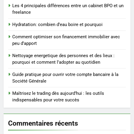
3
Les 4 principales différences entre un cabinet BPO et un
Maigrir efficacement grâce aux
freelance
substituts de repas : guide et
conseils pratiques
BIEN ÊTRE
Hydratation: combien d’eau boire et pourquoi
Comment optimiser son financement immobilier avec
4
peu d’apport
Postures de yoga essentielles
pour perdre du poids
Nettoyage energetique des personnes et des lieux :
pourquoi et comment l’adopter au quotidien
rapidement et durable
BIEN ÊTRE
Guide pratique pour ouvrir votre compte bancaire à la
5
Société Générale
Infection chronique de l’oreille :
Maîtrisez le trading dès aujourd’hui : les outils
tout ce qu’il faut savoir sur les
indispensables pour votre succès
saignements
SANTÉ
6
Commentaires récents
Les secrets révélés pour une