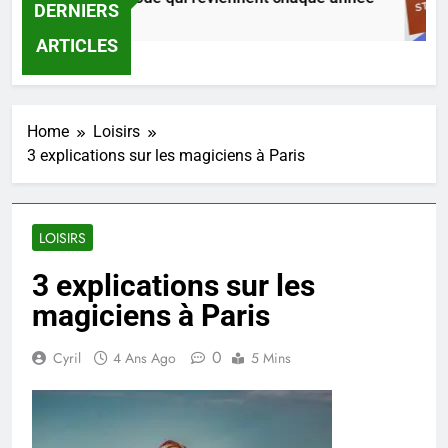
DERNIERS
Heures Ago
ARTICLES
Home
Loisirs
3 explications sur les magiciens à Paris
LOISIRS
3 explications sur les
magiciens à Paris
0
Cyril
4 Ans Ago
5 Mins