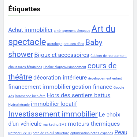
Étiquettes
Art du
Achat immobilier
aménagement d'espace
spectacle
Baby
astrologie
astuces déco
shower
Bijoux et accessoires
Cabinet de recrutement
cours de
chaussures féminines
Chaîne d'approvisionnement
théâtre
décoration intérieure
développement enfant
financement immobilier
gestion finance
Google
Hors des sentiers battus
Ads
horoscope bien-être
immobilier locatif
Hydrothérapie
Investissement immobilier
Le choix
d'un véhicule
moteurs thermiques
marketing SMS
Peau
Netgear GS108
note de calcul structure
optimisation petits espaces