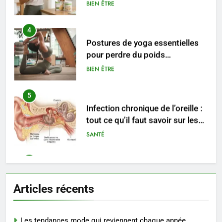
rapidement et durable
BIEN ÊTRE
5
Infection chronique de l’oreille :
tout ce qu’il faut savoir sur les
saignements
SANTÉ
6
Les secrets révélés pour une
peau éclatante grâce à The
Ordinary
SANTÉ
7
Prévenir les chutes chez les
Articles récents
seniors: aménagement et
exercices
BIEN ÊTRE
Les tendances mode qui reviennent chaque année