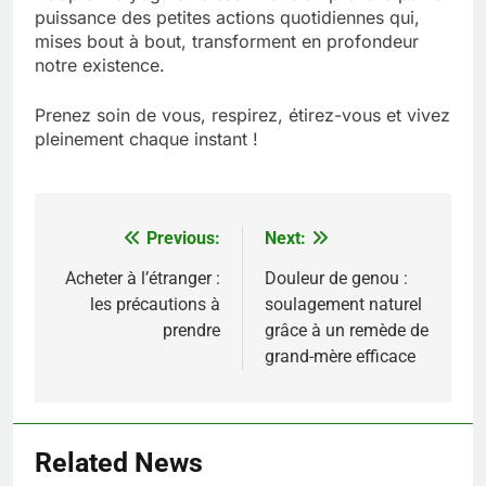
puissance des petites actions quotidiennes qui,
mises bout à bout, transforment en profondeur
notre existence.
Prenez soin de vous, respirez, étirez-vous et vivez
pleinement chaque instant !
Previous:
Next:
Navigation
de
Acheter à l’étranger :
Douleur de genou :
les précautions à
soulagement naturel
l’article
prendre
grâce à un remède de
grand-mère efficace
5
Infection chronique de l’oreille :
tout ce qu’il faut savoir sur les
Related News
saignements
SANTÉ