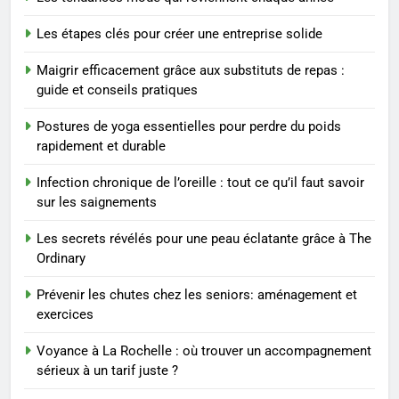
8
Les étapes clés pour créer une entreprise solide
Voyance à La Rochelle : où
trouver un accompagnement
Maigrir efficacement grâce aux substituts de repas :
sérieux à un tarif juste ?
BIEN ÊTRE
guide et conseils pratiques
Postures de yoga essentielles pour perdre du poids
1
rapidement et durable
Les tendances mode qui
reviennent chaque année
Infection chronique de l’oreille : tout ce qu’il faut savoir
MODE
sur les saignements
Les secrets révélés pour une peau éclatante grâce à The
2
Ordinary
Les étapes clés pour créer une
entreprise solide
Prévenir les chutes chez les seniors: aménagement et
exercices
ENTREPRISE
Voyance à La Rochelle : où trouver un accompagnement
3
sérieux à un tarif juste ?
Maigrir efficacement grâce aux