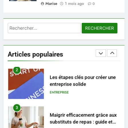
Marise
1 mois ago
Les tendances mode qui
0
reviennent chaque année
MODE
Rechercher :
2
Les étapes clés pour créer une
entreprise solide
Articles populaires
ENTREPRISE
3
Maigrir efficacement grâce aux
substituts de repas : guide et
conseils pratiques
BIEN ÊTRE
4
Postures de yoga essentielles
pour perdre du poids