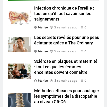
Infection chronique de l’oreille :
6
tout ce qu’il faut savoir sur les
Les secrets révélés pour une
saignements
peau éclatante grâce à The
Ordinary
Marise
2 semaines ago
0
SANTÉ
Les secrets révélés pour une peau
7
éclatante grâce à The Ordinary
Prévenir les chutes chez les
Marise
2 semaines ago
0
seniors: aménagement et
exercices
BIEN ÊTRE
Sclérose en plaques et maternité
: tout ce que les femmes
enceintes doivent connaître
8
Voyance à La Rochelle : où
Marise
3 semaines ago
0
trouver un accompagnement
sérieux à un tarif juste ?
Méthodes efficaces pour soulager
BIEN ÊTRE
les symptômes de la discopathie
au niveau C5-C6
1