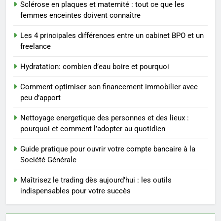
Sclérose en plaques et maternité : tout ce que les
substituts de repas : guide et
femmes enceintes doivent connaître
conseils pratiques
BIEN ÊTRE
Les 4 principales différences entre un cabinet BPO et un
freelance
4
Postures de yoga essentielles
Hydratation: combien d’eau boire et pourquoi
pour perdre du poids
rapidement et durable
BIEN ÊTRE
Comment optimiser son financement immobilier avec
peu d’apport
5
Nettoyage energetique des personnes et des lieux :
Infection chronique de l’oreille :
pourquoi et comment l’adopter au quotidien
tout ce qu’il faut savoir sur les
saignements
Guide pratique pour ouvrir votre compte bancaire à la
SANTÉ
Société Générale
6
Maîtrisez le trading dès aujourd’hui : les outils
Les secrets révélés pour une
indispensables pour votre succès
peau éclatante grâce à The
Ordinary
SANTÉ