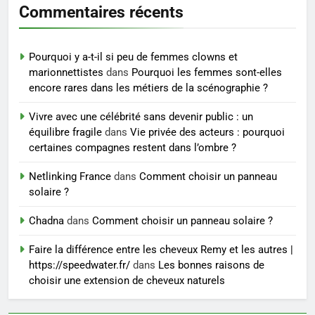
Commentaires récents
7
Prévenir les chutes chez les
Pourquoi y a-t-il si peu de femmes clowns et
seniors: aménagement et
marionnettistes
dans
Pourquoi les femmes sont-elles
exercices
BIEN ÊTRE
encore rares dans les métiers de la scénographie ?
Vivre avec une célébrité sans devenir public : un
8
équilibre fragile
dans
Vie privée des acteurs : pourquoi
Voyance à La Rochelle : où
certaines compagnes restent dans l’ombre ?
trouver un accompagnement
sérieux à un tarif juste ?
Netlinking France
dans
Comment choisir un panneau
BIEN ÊTRE
solaire ?
Chadna
dans
Comment choisir un panneau solaire ?
Faire la différence entre les cheveux Remy et les autres |
https://speedwater.fr/
dans
Les bonnes raisons de
choisir une extension de cheveux naturels