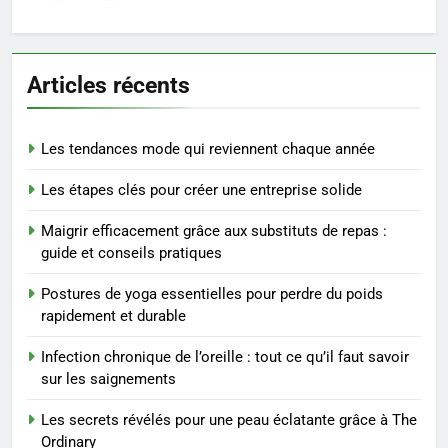
Ordinary
SANTÉ
7
Articles récents
Prévenir les chutes chez les
seniors: aménagement et
exercices
BIEN ÊTRE
Les tendances mode qui reviennent chaque année
Les étapes clés pour créer une entreprise solide
8
Voyance à La Rochelle : où
Maigrir efficacement grâce aux substituts de repas :
trouver un accompagnement
guide et conseils pratiques
sérieux à un tarif juste ?
BIEN ÊTRE
Postures de yoga essentielles pour perdre du poids
rapidement et durable
1
Les tendances mode qui
Infection chronique de l’oreille : tout ce qu’il faut savoir
sur les saignements
reviennent chaque année
MODE
Les secrets révélés pour une peau éclatante grâce à The
Ordinary