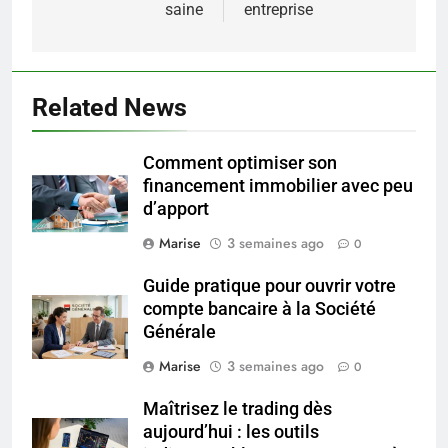
saine
entreprise
5
Related News
Infection chronique de l’oreille :
tout ce qu’il faut savoir sur les
Comment optimiser son
saignements
SANTÉ
financement immobilier avec peu
d’apport
6
Marise
3 semaines ago
0
Les secrets révélés pour une
peau éclatante grâce à The
Guide pratique pour ouvrir votre
Ordinary
SANTÉ
compte bancaire à la Société
Générale
7
Marise
3 semaines ago
0
Prévenir les chutes chez les
seniors: aménagement et
Maîtrisez le trading dès
exercices
aujourd’hui : les outils
BIEN ÊTRE