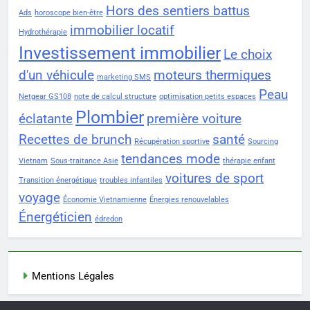
Hors des sentiers battus
Ads
horoscope bien-être
immobilier locatif
Hydrothérapie
Investissement immobilier
Le choix
d'un véhicule
moteurs thermiques
marketing SMS
Peau
Netgear GS108
note de calcul structure
optimisation petits espaces
Plombier
éclatante
première voiture
Recettes de brunch
santé
Récupération sportive
Sourcing
tendances mode
Vietnam
Sous-traitance Asie
thérapie enfant
voitures de sport
Transition énergétique
troubles infantiles
voyage
Économie Vietnamienne
Énergies renouvelables
Énergéticien
édredon
Mentions Légales