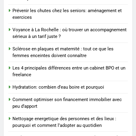
2
Prévenir les chutes chez les seniors: aménagement et
Les étapes clés pour créer une
exercices
entreprise solide
ENTREPRISE
Voyance à La Rochelle : où trouver un accompagnement
sérieux à un tarif juste ?
3
Sclérose en plaques et maternité : tout ce que les
Maigrir efficacement grâce aux
femmes enceintes doivent connaître
substituts de repas : guide et
conseils pratiques
Les 4 principales différences entre un cabinet BPO et un
BIEN ÊTRE
freelance
4
Hydratation: combien d’eau boire et pourquoi
Postures de yoga essentielles
pour perdre du poids
Comment optimiser son financement immobilier avec
peu d’apport
rapidement et durable
BIEN ÊTRE
Nettoyage energetique des personnes et des lieux :
5
pourquoi et comment l’adopter au quotidien
Infection chronique de l’oreille :