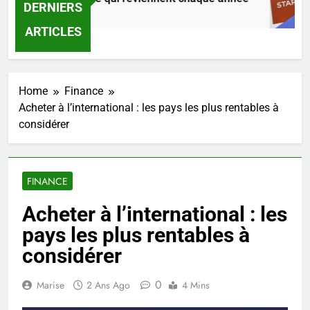
DERNIERS
ures Ago
ARTICLES
Home
Finance
Acheter à l’international : les pays les plus rentables à
considérer
FINANCE
Acheter à l’international : les
pays les plus rentables à
considérer
0
Marise
2 Ans Ago
4 Mins