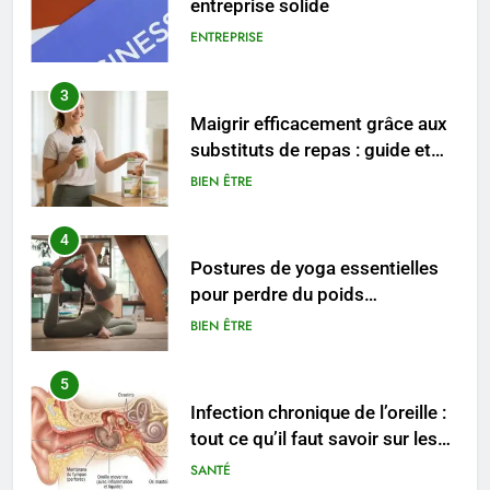
Maigrir efficacement grâce aux
substituts de repas : guide et
conseils pratiques
BIEN ÊTRE
4
Postures de yoga essentielles
pour perdre du poids
rapidement et durable
BIEN ÊTRE
5
Infection chronique de l’oreille :
tout ce qu’il faut savoir sur les
saignements
SANTÉ
6
Les secrets révélés pour une
peau éclatante grâce à The