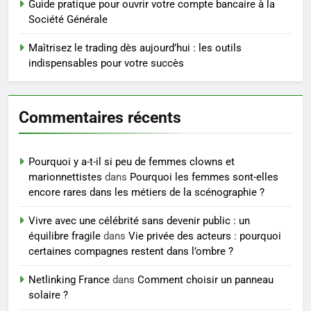
Guide pratique pour ouvrir votre compte bancaire à la
tout ce qu’il faut savoir sur les
Société Générale
saignements
SANTÉ
Maîtrisez le trading dès aujourd’hui : les outils
indispensables pour votre succès
6
Les secrets révélés pour une
peau éclatante grâce à The
Commentaires récents
Ordinary
SANTÉ
7
Pourquoi y a-t-il si peu de femmes clowns et
Prévenir les chutes chez les
marionnettistes
dans
Pourquoi les femmes sont-elles
seniors: aménagement et
encore rares dans les métiers de la scénographie ?
exercices
BIEN ÊTRE
Vivre avec une célébrité sans devenir public : un
équilibre fragile
dans
Vie privée des acteurs : pourquoi
8
certaines compagnes restent dans l’ombre ?
Voyance à La Rochelle : où
Netlinking France
dans
Comment choisir un panneau
trouver un accompagnement
solaire ?
sérieux à un tarif juste ?
BIEN ÊTRE