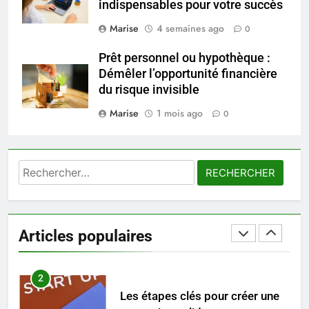
indispensables pour votre succès
8
Marise
4 semaines ago
0
Voyance à La Rochelle : où
Prêt personnel ou hypothèque :
trouver un accompagnement
Démêler l’opportunité financière
sérieux à un tarif juste ?
BIEN ÊTRE
du risque invisible
Marise
1 mois ago
0
1
Les tendances mode qui
reviennent chaque année
Rechercher :
MODE
2
Les étapes clés pour créer une
Articles populaires
entreprise solide
ENTREPRISE
3