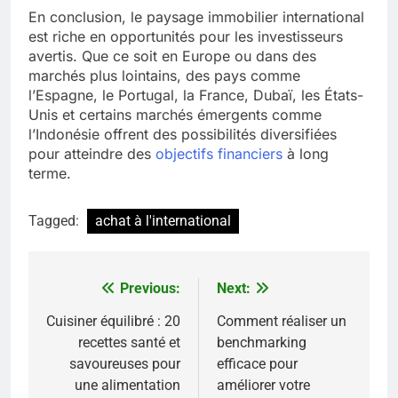
En conclusion, le paysage immobilier international
est riche en opportunités pour les investisseurs
avertis. Que ce soit en Europe ou dans des
marchés plus lointains, des pays comme
l’Espagne, le Portugal, la France, Dubaï, les États-
Unis et certains marchés émergents comme
l’Indonésie offrent des possibilités diversifiées
pour atteindre des
objectifs financiers
à long
terme.
Tagged:
achat à l'international
Previous:
Next:
Navigation
de
Cuisiner équilibré : 20
Comment réaliser un
recettes santé et
benchmarking
l’article
savoureuses pour
efficace pour
une alimentation
améliorer votre