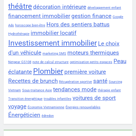
théâtre
décoration intérieure
développement enfant
financement immobilier
gestion finance
Google
Hors des sentiers battus
Ads
horoscope bien-être
immobilier locatif
Hydrothérapie
Investissement immobilier
Le choix
d'un véhicule
moteurs thermiques
marketing SMS
Peau
Netgear GS108
note de calcul structure
optimisation petits espaces
Plombier
éclatante
première voiture
Recettes de brunch
santé
Récupération sportive
Sourcing
tendances mode
Vietnam
Sous-traitance Asie
thérapie enfant
voitures de sport
Transition énergétique
troubles infantiles
voyage
Économie Vietnamienne
Énergies renouvelables
Énergéticien
édredon