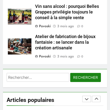
Ordinary
SANTÉ
Vin sans alcool : pourquoi Belles
Grappes privilégie toujours le
7
conseil à la simple vente
Prévenir les chutes chez les
Povoski
3 mois ago
0
seniors: aménagement et
exercices
BIEN ÊTRE
Atelier de fabrication de bijoux
fantaisie : se lancer dans la
création artisanale
8
Voyance à La Rochelle : où
Povoski
3 mois ago
0
trouver un accompagnement
sérieux à un tarif juste ?
BIEN ÊTRE
Rechercher :
1
Les tendances mode qui
reviennent chaque année
Articles populaires
MODE