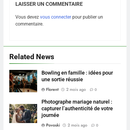
LAISSER UN COMMENTAIRE
Vous devez
vous connecter
pour publier un
commentaire.
Related News
Bowling en famille : idées pour
5
une sortie réussie
Infection chronique de l’oreille :
tout ce qu’il faut savoir sur les
Florent
2 mois ago
0
saignements
SANTÉ
Photographe mariage naturel :
capturer l’authenticité de votre
6
journée
Les secrets révélés pour une
Povoski
2 mois ago
0
peau éclatante grâce à The