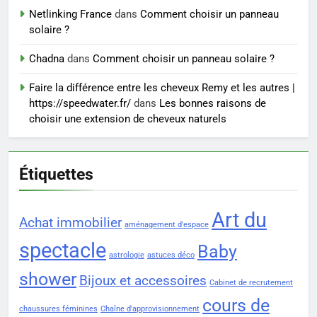
exercices
BIEN ÊTRE
Netlinking France
dans
Comment choisir un panneau
solaire ?
8
Chadna
dans
Comment choisir un panneau solaire ?
Voyance à La Rochelle : où
trouver un accompagnement
Faire la différence entre les cheveux Remy et les autres |
https://speedwater.fr/
dans
Les bonnes raisons de
sérieux à un tarif juste ?
BIEN ÊTRE
choisir une extension de cheveux naturels
Étiquettes
Art du
Achat immobilier
aménagement d'espace
spectacle
Baby
astrologie
astuces déco
shower
Bijoux et accessoires
Cabinet de recrutement
cours de
chaussures féminines
Chaîne d'approvisionnement