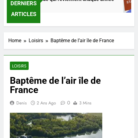
DERNIERS
Jours Ago
ARTICLES
Home
Loisirs
Baptême de l’air île de France
LOISIRS
Baptême de l’air île de
France
0
Denis
2 Ans Ago
3 Mins