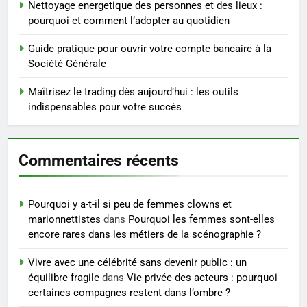
Nettoyage energetique des personnes et des lieux :
Postures de yoga essentielles
pourquoi et comment l’adopter au quotidien
pour perdre du poids
rapidement et durable
Guide pratique pour ouvrir votre compte bancaire à la
BIEN ÊTRE
Société Générale
5
Maîtrisez le trading dès aujourd’hui : les outils
Infection chronique de l’oreille :
indispensables pour votre succès
tout ce qu’il faut savoir sur les
saignements
SANTÉ
Commentaires récents
6
Les secrets révélés pour une
Pourquoi y a-t-il si peu de femmes clowns et
peau éclatante grâce à The
marionnettistes
dans
Pourquoi les femmes sont-elles
Ordinary
SANTÉ
encore rares dans les métiers de la scénographie ?
Vivre avec une célébrité sans devenir public : un
7
équilibre fragile
dans
Vie privée des acteurs : pourquoi
Prévenir les chutes chez les
certaines compagnes restent dans l’ombre ?
seniors: aménagement et