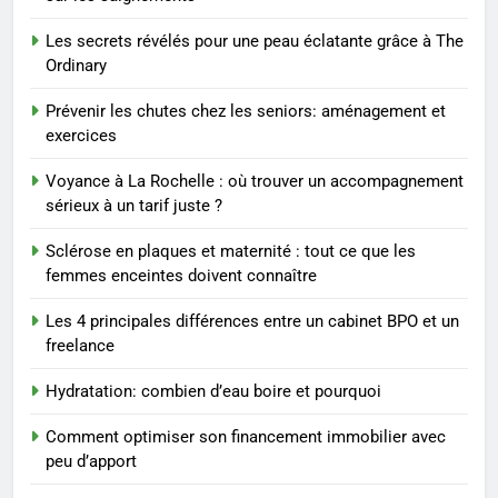
Les secrets révélés pour une peau éclatante grâce à The
1
Ordinary
Les tendances mode qui
reviennent chaque année
Prévenir les chutes chez les seniors: aménagement et
exercices
MODE
Voyance à La Rochelle : où trouver un accompagnement
2
sérieux à un tarif juste ?
Les étapes clés pour créer une
Sclérose en plaques et maternité : tout ce que les
entreprise solide
femmes enceintes doivent connaître
ENTREPRISE
Les 4 principales différences entre un cabinet BPO et un
3
freelance
Maigrir efficacement grâce aux
Hydratation: combien d’eau boire et pourquoi
substituts de repas : guide et
conseils pratiques
BIEN ÊTRE
Comment optimiser son financement immobilier avec
peu d’apport
4