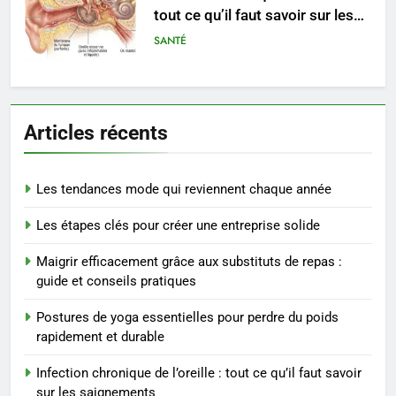
tout ce qu’il faut savoir sur les
saignements
SANTÉ
6
Les secrets révélés pour une
Articles récents
peau éclatante grâce à The
Ordinary
SANTÉ
Les tendances mode qui reviennent chaque année
7
Prévenir les chutes chez les
Les étapes clés pour créer une entreprise solide
seniors: aménagement et
Maigrir efficacement grâce aux substituts de repas :
exercices
BIEN ÊTRE
guide et conseils pratiques
Postures de yoga essentielles pour perdre du poids
8
rapidement et durable
Voyance à La Rochelle : où
trouver un accompagnement
Infection chronique de l’oreille : tout ce qu’il faut savoir
sérieux à un tarif juste ?
BIEN ÊTRE
sur les saignements