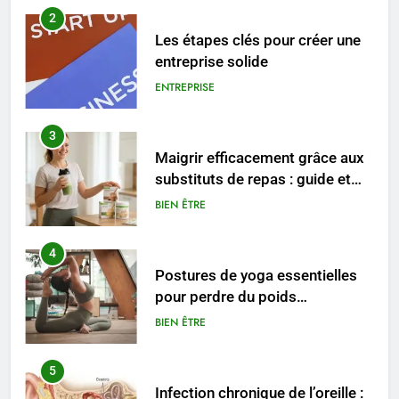
2
Les étapes clés pour créer une
entreprise solide
ENTREPRISE
3
Maigrir efficacement grâce aux
substituts de repas : guide et
conseils pratiques
BIEN ÊTRE
4
Postures de yoga essentielles
pour perdre du poids
rapidement et durable
BIEN ÊTRE
5
Infection chronique de l’oreille :