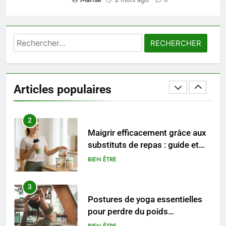
maternité : tout ce que les
femmes enceintes doivent
SANTÉ
connaître
Rechercher :
1
Les étapes clés pour créer une
entreprise solide
Articles populaires
ENTREPRISE
2
Maigrir efficacement grâce aux
substituts de repas : guide et
conseils pratiques
BIEN ÊTRE
3
Postures de yoga essentielles
pour perdre du poids
rapidement et durable