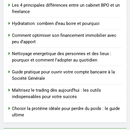
Les 4 principales différences entre un cabinet BPO et un
conseils pratiques
BIEN ÊTRE
freelance
Hydratation: combien d’eau boire et pourquoi
3
Postures de yoga essentielles
Comment optimiser son financement immobilier avec
pour perdre du poids
peu d’apport
rapidement et durable
BIEN ÊTRE
Nettoyage energetique des personnes et des lieux :
pourquoi et comment l’adopter au quotidien
4
Infection chronique de l’oreille :
Guide pratique pour ouvrir votre compte bancaire à la
tout ce qu’il faut savoir sur les
Société Générale
saignements
SANTÉ
Maîtrisez le trading dès aujourd’hui : les outils
indispensables pour votre succès
5
Les secrets révélés pour une
Choisir la protéine idéale pour perdre du poids : le guide
peau éclatante grâce à The
ultime
Ordinary
SANTÉ