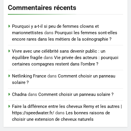
Commentaires récents
6
Prévenir les chutes chez les
seniors: aménagement et
Pourquoi y a-t-il si peu de femmes clowns et
exercices
BIEN ÊTRE
marionnettistes
dans
Pourquoi les femmes sont-elles
encore rares dans les métiers de la scénographie ?
7
Vivre avec une célébrité sans devenir public : un
Voyance à La Rochelle : où
équilibre fragile
dans
Vie privée des acteurs : pourquoi
trouver un accompagnement
certaines compagnes restent dans l’ombre ?
sérieux à un tarif juste ?
BIEN ÊTRE
Netlinking France
dans
Comment choisir un panneau
solaire ?
8
Sclérose en plaques et
Chadna
dans
Comment choisir un panneau solaire ?
maternité : tout ce que les
Faire la différence entre les cheveux Remy et les autres |
femmes enceintes doivent
SANTÉ
https://speedwater.fr/
dans
Les bonnes raisons de
connaître
choisir une extension de cheveux naturels