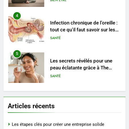
BIEN ÊTRE
4
Infection chronique de l’oreille :
tout ce qu’il faut savoir sur les
saignements
SANTÉ
5
Les secrets révélés pour une
peau éclatante grâce à The
Ordinary
SANTÉ
6
Prévenir les chutes chez les
Articles récents
seniors: aménagement et
exercices
BIEN ÊTRE
Les étapes clés pour créer une entreprise solide