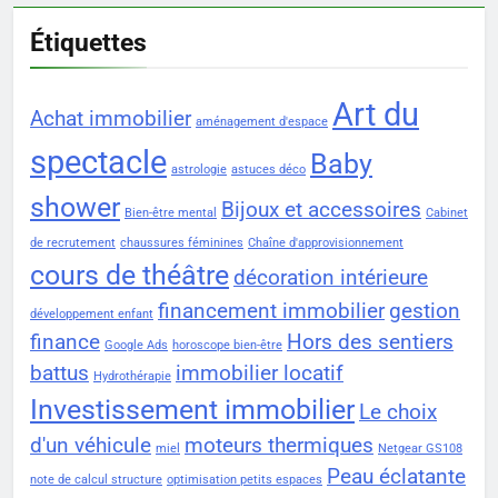
Étiquettes
Art du
Achat immobilier
aménagement d'espace
spectacle
Baby
astrologie
astuces déco
shower
Bijoux et accessoires
Bien-être mental
Cabinet
de recrutement
chaussures féminines
Chaîne d'approvisionnement
cours de théâtre
décoration intérieure
financement immobilier
gestion
développement enfant
finance
Hors des sentiers
Google Ads
horoscope bien-être
battus
immobilier locatif
Hydrothérapie
Investissement immobilier
Le choix
d'un véhicule
moteurs thermiques
miel
Netgear GS108
Peau éclatante
note de calcul structure
optimisation petits espaces