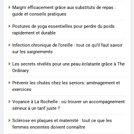
7
Maigrir efficacement grâce aux substituts de repas :
Voyance à La Rochelle : où
guide et conseils pratiques
trouver un accompagnement
sérieux à un tarif juste ?
BIEN ÊTRE
Postures de yoga essentielles pour perdre du poids
rapidement et durable
8
Infection chronique de l’oreille : tout ce qu’il faut savoir
Sclérose en plaques et
sur les saignements
maternité : tout ce que les
femmes enceintes doivent
SANTÉ
Les secrets révélés pour une peau éclatante grâce à The
connaître
Ordinary
1
Prévenir les chutes chez les seniors: aménagement et
Les étapes clés pour créer une
exercices
entreprise solide
Voyance à La Rochelle : où trouver un accompagnement
ENTREPRISE
sérieux à un tarif juste ?
2
Sclérose en plaques et maternité : tout ce que les
Maigrir efficacement grâce aux
femmes enceintes doivent connaître
substituts de repas : guide et