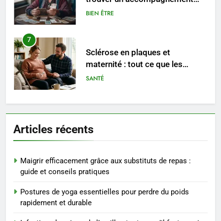
sérieux à un tarif juste ?
BIEN ÊTRE
7
Sclérose en plaques et
maternité : tout ce que les
femmes enceintes doivent
SANTÉ
connaître
8
Les 4 principales différences
Articles récents
entre un cabinet BPO et un
freelance
ENTREPRISE
Maigrir efficacement grâce aux substituts de repas :
1
guide et conseils pratiques
Maigrir efficacement grâce aux
Postures de yoga essentielles pour perdre du poids
substituts de repas : guide et
rapidement et durable
conseils pratiques
BIEN ÊTRE