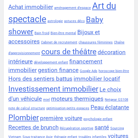
Art du
Achat immobilier
aménagement d'espace
spectacle
Baby
astrologie
astuces déco
shower
Bijoux et
Bain froid
Bien-être mental
accessoires
Cabinet de recrutement
chaussures féminines
Chaîne
cours de théâtre
décoration
d'approvisionnement
intérieure
financement
développement enfant
immobilier
gestion finance
Google Ads
horoscope bien-être
Hors des sentiers battus
immobilier locatif
Investissement immobilier
Le choix
d'un véhicule
moteurs thermiques
miel
Netgear GS108
Peau éclatante
note de calcul structure
optimisation petits espaces
Plombier
première voiture
psychologie enfant
Recettes de brunch
santé
Récupération sportive
Sourcing
voitures
Vietnam
Sous-traitance Asie
thérapie enfant
troubles infantiles