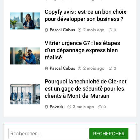
connaître
Copyfy avis : est-ce un bon choix
8
pour développer son business ?
Les 4 principales différences
Pascal Cabus
2 mois ago
0
entre un cabinet BPO et un
freelance
ENTREPRISE
Vitrier urgence G7 : les étapes
d’un dépannage express bien
réalisé
1
Maigrir efficacement grâce aux
Pascal Cabus
2 mois ago
0
substituts de repas : guide et
conseils pratiques
Pourquoi la technicité de Cle-net
BIEN ÊTRE
est un gage de sécurité pour les
clients à Mont-de-Marsan
2
Povoski
3 mois ago
Postures de yoga essentielles
0
pour perdre du poids
rapidement et durable
BIEN ÊTRE
Rechercher :