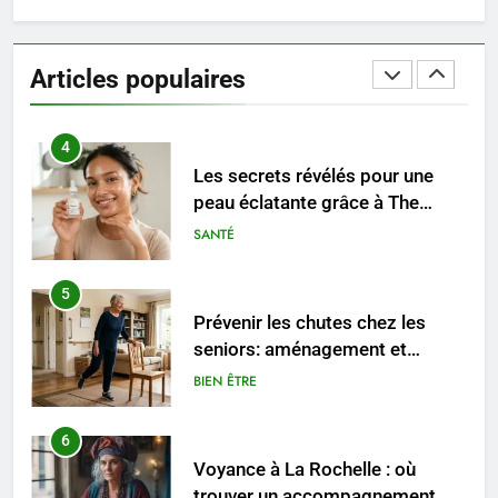
3
Infection chronique de l’oreille :
tout ce qu’il faut savoir sur les
Articles populaires
saignements
SANTÉ
4
Les secrets révélés pour une
peau éclatante grâce à The
Ordinary
SANTÉ
5
Prévenir les chutes chez les
seniors: aménagement et
exercices
BIEN ÊTRE
6
Voyance à La Rochelle : où
trouver un accompagnement