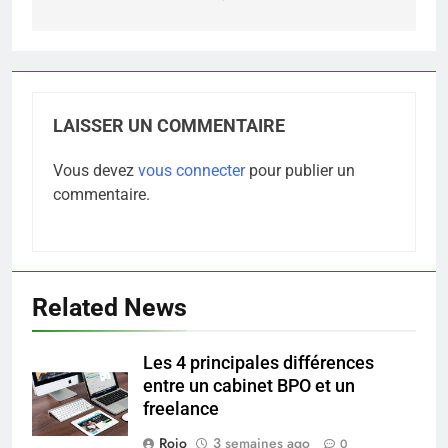
5
LAISSER UN COMMENTAIRE
Prévenir les chutes chez les
seniors: aménagement et
Vous devez
vous connecter
pour publier un
exercices
BIEN ÊTRE
commentaire.
6
Voyance à La Rochelle : où
trouver un accompagnement
Related News
sérieux à un tarif juste ?
BIEN ÊTRE
Les 4 principales différences
7
entre un cabinet BPO et un
Sclérose en plaques et
freelance
maternité : tout ce que les
femmes enceintes doivent
Rojo
3 semaines ago
0
SANTÉ