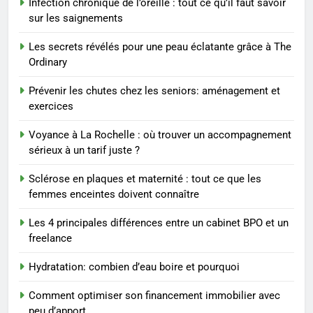
Infection chronique de l’oreille : tout ce qu’il faut savoir
sur les saignements
2
Postures de yoga essentielles
Les secrets révélés pour une peau éclatante grâce à The
pour perdre du poids
Ordinary
rapidement et durable
BIEN ÊTRE
Prévenir les chutes chez les seniors: aménagement et
exercices
3
Infection chronique de l’oreille :
Voyance à La Rochelle : où trouver un accompagnement
tout ce qu’il faut savoir sur les
sérieux à un tarif juste ?
saignements
SANTÉ
Sclérose en plaques et maternité : tout ce que les
femmes enceintes doivent connaître
4
Les secrets révélés pour une
Les 4 principales différences entre un cabinet BPO et un
freelance
peau éclatante grâce à The
Ordinary
SANTÉ
Hydratation: combien d’eau boire et pourquoi
Comment optimiser son financement immobilier avec
5
peu d’apport