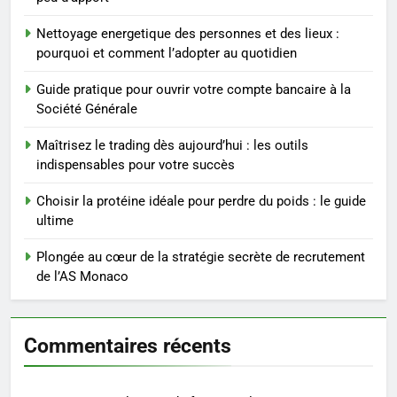
Prévenir les chutes chez les
seniors: aménagement et
Nettoyage energetique des personnes et des lieux :
exercices
BIEN ÊTRE
pourquoi et comment l’adopter au quotidien
Guide pratique pour ouvrir votre compte bancaire à la
6
Société Générale
Voyance à La Rochelle : où
trouver un accompagnement
Maîtrisez le trading dès aujourd’hui : les outils
sérieux à un tarif juste ?
indispensables pour votre succès
BIEN ÊTRE
Choisir la protéine idéale pour perdre du poids : le guide
7
ultime
Sclérose en plaques et
maternité : tout ce que les
Plongée au cœur de la stratégie secrète de recrutement
de l’AS Monaco
femmes enceintes doivent
SANTÉ
connaître
8
Commentaires récents
Les 4 principales différences
entre un cabinet BPO et un
freelance