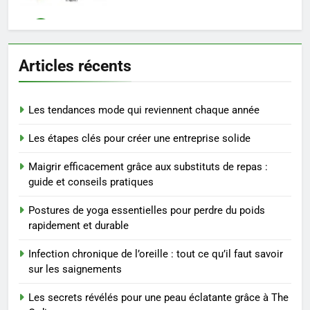
7
Prévenir les chutes chez les
Articles récents
seniors: aménagement et
exercices
BIEN ÊTRE
Les tendances mode qui reviennent chaque année
8
Les étapes clés pour créer une entreprise solide
Voyance à La Rochelle : où
trouver un accompagnement
Maigrir efficacement grâce aux substituts de repas :
sérieux à un tarif juste ?
BIEN ÊTRE
guide et conseils pratiques
Postures de yoga essentielles pour perdre du poids
1
rapidement et durable
Les tendances mode qui
reviennent chaque année
Infection chronique de l’oreille : tout ce qu’il faut savoir
MODE
sur les saignements
Les secrets révélés pour une peau éclatante grâce à The
2