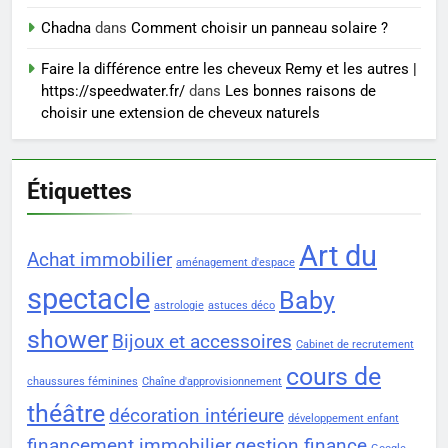
Chadna
dans
Comment choisir un panneau solaire ?
Faire la différence entre les cheveux Remy et les autres |
https://speedwater.fr/
dans
Les bonnes raisons de
choisir une extension de cheveux naturels
Étiquettes
Art du
Achat immobilier
aménagement d'espace
spectacle
Baby
astrologie
astuces déco
shower
Bijoux et accessoires
Cabinet de recrutement
cours de
chaussures féminines
Chaîne d'approvisionnement
théâtre
décoration intérieure
développement enfant
financement immobilier
gestion finance