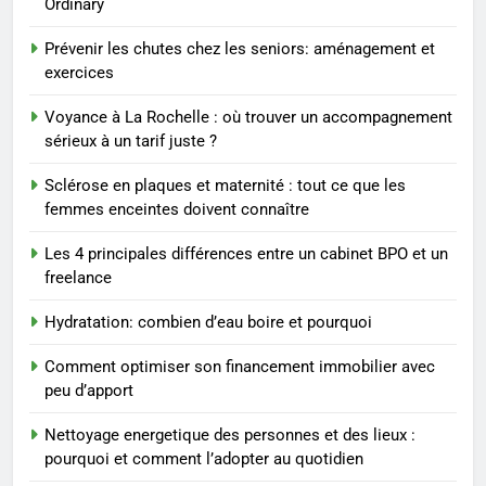
Ordinary
Les étapes clés pour créer une
entreprise solide
Prévenir les chutes chez les seniors: aménagement et
exercices
ENTREPRISE
Voyance à La Rochelle : où trouver un accompagnement
3
sérieux à un tarif juste ?
Maigrir efficacement grâce aux
Sclérose en plaques et maternité : tout ce que les
substituts de repas : guide et
femmes enceintes doivent connaître
conseils pratiques
BIEN ÊTRE
Les 4 principales différences entre un cabinet BPO et un
freelance
4
Postures de yoga essentielles
Hydratation: combien d’eau boire et pourquoi
pour perdre du poids
rapidement et durable
BIEN ÊTRE
Comment optimiser son financement immobilier avec
peu d’apport
5
Nettoyage energetique des personnes et des lieux :
Infection chronique de l’oreille :
pourquoi et comment l’adopter au quotidien
tout ce qu’il faut savoir sur les