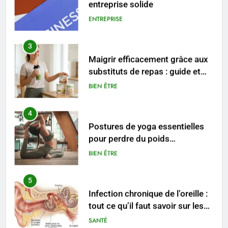
substituts de repas : guide et
conseils pratiques
BIEN ÊTRE
4
Postures de yoga essentielles
pour perdre du poids
rapidement et durable
BIEN ÊTRE
5
Infection chronique de l’oreille :
tout ce qu’il faut savoir sur les
saignements
SANTÉ
6
Les secrets révélés pour une
peau éclatante grâce à The
Ordinary
SANTÉ