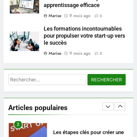
apprentissage efficace
8
Voyance à La Rochelle : où
Marise
9 mois ago
0
trouver un accompagnement
sérieux à un tarif juste ?
Les formations incontournables
BIEN ÊTRE
pour propulser votre start-up vers
le succès
1
Marise
9 mois ago
Les tendances mode qui
0
reviennent chaque année
MODE
Rechercher :
2
Les étapes clés pour créer une
entreprise solide
Articles populaires
ENTREPRISE
3
Maigrir efficacement grâce aux