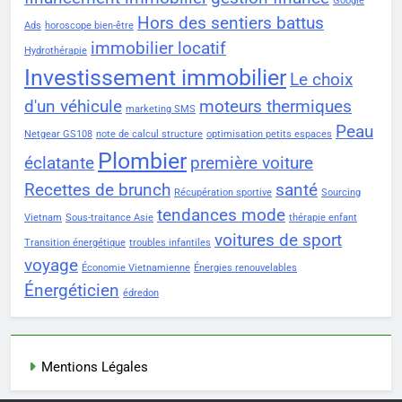
Google
Hors des sentiers battus
Ads
horoscope bien-être
immobilier locatif
Hydrothérapie
Investissement immobilier
Le choix
d'un véhicule
moteurs thermiques
marketing SMS
Peau
Netgear GS108
note de calcul structure
optimisation petits espaces
Plombier
éclatante
première voiture
Recettes de brunch
santé
Récupération sportive
Sourcing
tendances mode
Vietnam
Sous-traitance Asie
thérapie enfant
voitures de sport
Transition énergétique
troubles infantiles
voyage
Économie Vietnamienne
Énergies renouvelables
Énergéticien
édredon
Mentions Légales