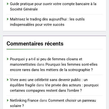
saignements
Guide pratique pour ouvrir votre compte bancaire à la
SANTÉ
Société Générale
6
Maîtrisez le trading dès aujourd’hui : les outils
Les secrets révélés pour une
indispensables pour votre succès
peau éclatante grâce à The
Ordinary
SANTÉ
Commentaires récents
7
Prévenir les chutes chez les
Pourquoi y a-t-il si peu de femmes clowns et
seniors: aménagement et
marionnettistes
dans
Pourquoi les femmes sont-elles
exercices
BIEN ÊTRE
encore rares dans les métiers de la scénographie ?
Vivre avec une célébrité sans devenir public : un
8
équilibre fragile
dans
Vie privée des acteurs : pourquoi
Voyance à La Rochelle : où
certaines compagnes restent dans l’ombre ?
trouver un accompagnement
sérieux à un tarif juste ?
Netlinking France
dans
Comment choisir un panneau
BIEN ÊTRE
solaire ?