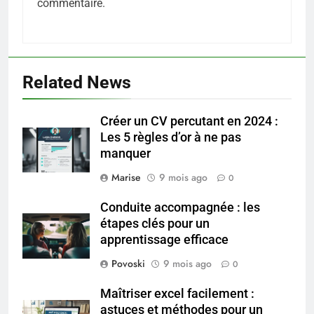
commentaire.
5
Infection chronique de l’oreille :
Related News
tout ce qu’il faut savoir sur les
saignements
SANTÉ
Créer un CV percutant en 2024 :
Les 5 règles d’or à ne pas
6
manquer
Les secrets révélés pour une
peau éclatante grâce à The
Marise
9 mois ago
0
Ordinary
SANTÉ
Conduite accompagnée : les
étapes clés pour un
7
apprentissage efficace
Prévenir les chutes chez les
Povoski
9 mois ago
0
seniors: aménagement et
exercices
BIEN ÊTRE
Maîtriser excel facilement :
astuces et méthodes pour un