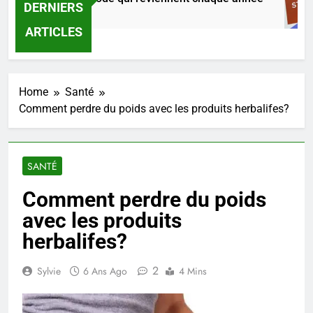
DERNIERS
 Jour Ago
ARTICLES
Home
Santé
Comment perdre du poids avec les produits herbalifes?
SANTÉ
Comment perdre du poids
avec les produits
herbalifes?
2
Sylvie
6 Ans Ago
4 Mins