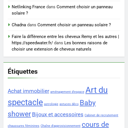
exercices
Netlinking France
dans
Comment choisir un panneau
BIEN ÊTRE
solaire ?
8
Chadna
dans
Comment choisir un panneau solaire ?
Voyance à La Rochelle : où
Faire la différence entre les cheveux Remy et les autres |
trouver un accompagnement
https://speedwater.fr/
dans
Les bonnes raisons de
sérieux à un tarif juste ?
BIEN ÊTRE
choisir une extension de cheveux naturels
Étiquettes
Art du
Achat immobilier
aménagement d'espace
spectacle
Baby
astrologie
astuces déco
shower
Bijoux et accessoires
Cabinet de recrutement
cours de
chaussures féminines
Chaîne d'approvisionnement