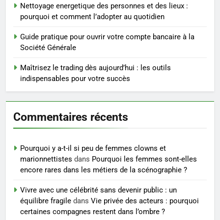
4
Nettoyage energetique des personnes et des lieux :
Postures de yoga essentielles
pourquoi et comment l’adopter au quotidien
pour perdre du poids
rapidement et durable
Guide pratique pour ouvrir votre compte bancaire à la
BIEN ÊTRE
Société Générale
5
Maîtrisez le trading dès aujourd’hui : les outils
Infection chronique de l’oreille :
indispensables pour votre succès
tout ce qu’il faut savoir sur les
saignements
SANTÉ
Commentaires récents
6
Les secrets révélés pour une
Pourquoi y a-t-il si peu de femmes clowns et
peau éclatante grâce à The
marionnettistes
dans
Pourquoi les femmes sont-elles
Ordinary
SANTÉ
encore rares dans les métiers de la scénographie ?
Vivre avec une célébrité sans devenir public : un
7
équilibre fragile
dans
Vie privée des acteurs : pourquoi
Prévenir les chutes chez les
certaines compagnes restent dans l’ombre ?
seniors: aménagement et