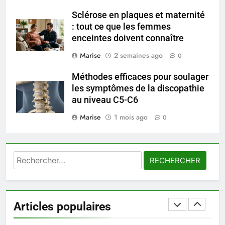
Ordinary
SANTÉ
Sclérose en plaques et maternité
: tout ce que les femmes
enceintes doivent connaître
7
Prévenir les chutes chez les
Marise
2 semaines ago
0
seniors: aménagement et
exercices
Méthodes efficaces pour soulager
BIEN ÊTRE
les symptômes de la discopathie
au niveau C5-C6
8
Marise
1 mois ago
Voyance à La Rochelle : où
0
trouver un accompagnement
sérieux à un tarif juste ?
BIEN ÊTRE
Rechercher :
1
Les tendances mode qui
reviennent chaque année
Articles populaires
MODE