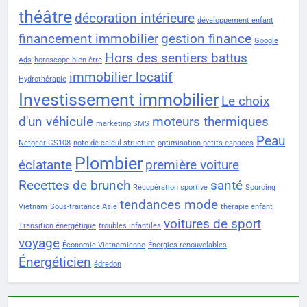
théâtre
décoration intérieure
développement enfant
financement immobilier
gestion finance
Google
Hors des sentiers battus
Ads
horoscope bien-être
immobilier locatif
Hydrothérapie
Investissement immobilier
Le choix
d'un véhicule
moteurs thermiques
marketing SMS
Peau
Netgear GS108
note de calcul structure
optimisation petits espaces
Plombier
éclatante
première voiture
Recettes de brunch
santé
Récupération sportive
Sourcing
tendances mode
Vietnam
Sous-traitance Asie
thérapie enfant
voitures de sport
Transition énergétique
troubles infantiles
voyage
Économie Vietnamienne
Énergies renouvelables
Énergéticien
édredon