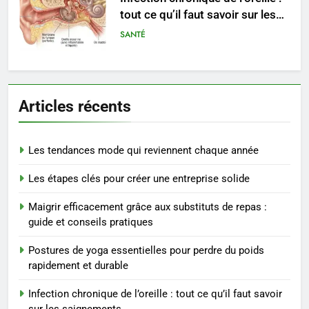
tout ce qu’il faut savoir sur les
saignements
SANTÉ
6
Les secrets révélés pour une
Articles récents
peau éclatante grâce à The
Ordinary
SANTÉ
Les tendances mode qui reviennent chaque année
7
Les étapes clés pour créer une entreprise solide
Prévenir les chutes chez les
seniors: aménagement et
Maigrir efficacement grâce aux substituts de repas :
exercices
BIEN ÊTRE
guide et conseils pratiques
Postures de yoga essentielles pour perdre du poids
8
rapidement et durable
Voyance à La Rochelle : où
trouver un accompagnement
Infection chronique de l’oreille : tout ce qu’il faut savoir
sérieux à un tarif juste ?
BIEN ÊTRE
sur les saignements