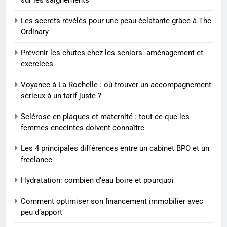
Les secrets révélés pour une peau éclatante grâce à The
1
Ordinary
Les tendances mode qui
reviennent chaque année
Prévenir les chutes chez les seniors: aménagement et
exercices
MODE
Voyance à La Rochelle : où trouver un accompagnement
2
sérieux à un tarif juste ?
Les étapes clés pour créer une
Sclérose en plaques et maternité : tout ce que les
entreprise solide
femmes enceintes doivent connaître
ENTREPRISE
Les 4 principales différences entre un cabinet BPO et un
freelance
3
Maigrir efficacement grâce aux
Hydratation: combien d’eau boire et pourquoi
substituts de repas : guide et
conseils pratiques
BIEN ÊTRE
Comment optimiser son financement immobilier avec
peu d’apport