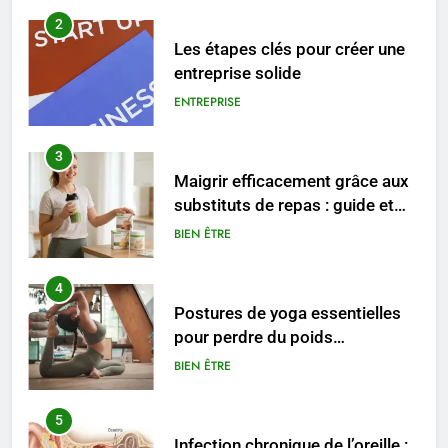
2
Les étapes clés pour créer une
entreprise solide
ENTREPRISE
3
Maigrir efficacement grâce aux
substituts de repas : guide et
conseils pratiques
BIEN ÊTRE
4
Postures de yoga essentielles
pour perdre du poids
rapidement et durable
BIEN ÊTRE
5
Infection chronique de l’oreille :