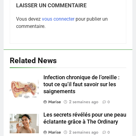
LAISSER UN COMMENTAIRE
Vous devez
vous connecter
pour publier un
commentaire.
Related News
Infection chronique de l’oreille :
5
tout ce qu’il faut savoir sur les
Infection chronique de l’oreille :
saignements
tout ce qu’il faut savoir sur les
saignements
Marise
2 semaines ago
0
SANTÉ
Les secrets révélés pour une peau
6
éclatante grâce à The Ordinary
Les secrets révélés pour une
Marise
2 semaines ago
0
peau éclatante grâce à The