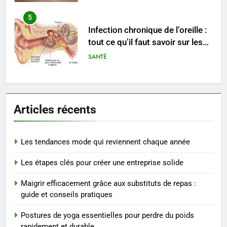
5
Infection chronique de l’oreille :
tout ce qu’il faut savoir sur les
saignements
SANTÉ
6
Les secrets révélés pour une
Articles récents
peau éclatante grâce à The
Ordinary
SANTÉ
Les tendances mode qui reviennent chaque année
7
Les étapes clés pour créer une entreprise solide
Prévenir les chutes chez les
seniors: aménagement et
Maigrir efficacement grâce aux substituts de repas :
exercices
BIEN ÊTRE
guide et conseils pratiques
Postures de yoga essentielles pour perdre du poids
8
rapidement et durable