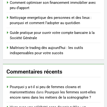
conseils pratiques
BIEN ÊTRE
Comment optimiser son financement immobilier avec
peu d’apport
4
Nettoyage energetique des personnes et des lieux :
Postures de yoga essentielles
pourquoi et comment l’adopter au quotidien
pour perdre du poids
rapidement et durable
Guide pratique pour ouvrir votre compte bancaire à la
BIEN ÊTRE
Société Générale
5
Maîtrisez le trading dès aujourd’hui : les outils
Infection chronique de l’oreille :
indispensables pour votre succès
tout ce qu’il faut savoir sur les
saignements
SANTÉ
Commentaires récents
6
Les secrets révélés pour une
Pourquoi y a-t-il si peu de femmes clowns et
peau éclatante grâce à The
marionnettistes
dans
Pourquoi les femmes sont-elles
Ordinary
SANTÉ
encore rares dans les métiers de la scénographie ?