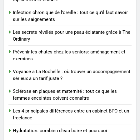
Voyance à La Rochelle : où
trouver un accompagnement
Infection chronique de l’oreille : tout ce qu’il faut savoir
sérieux à un tarif juste ?
BIEN ÊTRE
sur les saignements
Les secrets révélés pour une peau éclatante grâce à The
1
Ordinary
Les tendances mode qui
reviennent chaque année
Prévenir les chutes chez les seniors: aménagement et
exercices
MODE
Voyance à La Rochelle : où trouver un accompagnement
2
sérieux à un tarif juste ?
Les étapes clés pour créer une
Sclérose en plaques et maternité : tout ce que les
entreprise solide
femmes enceintes doivent connaître
ENTREPRISE
Les 4 principales différences entre un cabinet BPO et un
freelance
3
Maigrir efficacement grâce aux
Hydratation: combien d’eau boire et pourquoi
substituts de repas : guide et