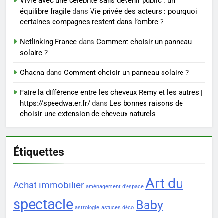
Vivre avec une célébrité sans devenir public : un
7
équilibre fragile
dans
Vie privée des acteurs : pourquoi
Prévenir les chutes chez les
certaines compagnes restent dans l’ombre ?
seniors: aménagement et
exercices
Netlinking France
dans
Comment choisir un panneau
BIEN ÊTRE
solaire ?
8
Chadna
dans
Comment choisir un panneau solaire ?
Voyance à La Rochelle : où
Faire la différence entre les cheveux Remy et les autres |
trouver un accompagnement
https://speedwater.fr/
dans
Les bonnes raisons de
sérieux à un tarif juste ?
BIEN ÊTRE
choisir une extension de cheveux naturels
Étiquettes
Art du
Achat immobilier
aménagement d'espace
spectacle
Baby
astrologie
astuces déco