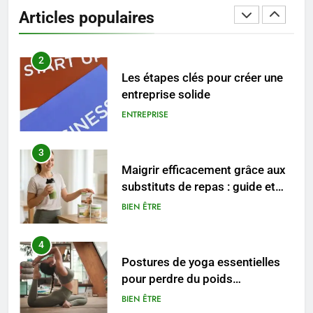
reviennent chaque année
Articles populaires
MODE
2
Les étapes clés pour créer une
entreprise solide
ENTREPRISE
3
Maigrir efficacement grâce aux
substituts de repas : guide et
conseils pratiques
BIEN ÊTRE
4
Postures de yoga essentielles
pour perdre du poids
rapidement et durable
BIEN ÊTRE