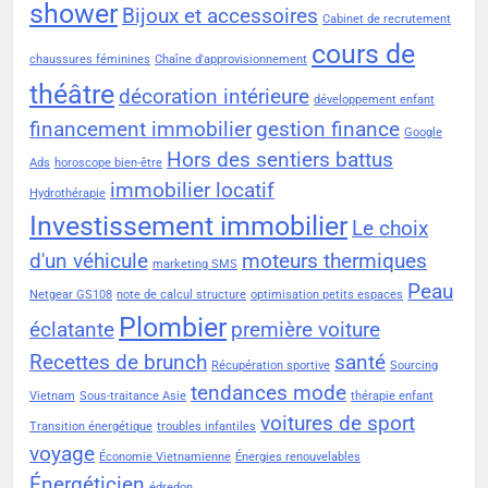
shower
Bijoux et accessoires
Cabinet de recrutement
cours de
chaussures féminines
Chaîne d'approvisionnement
théâtre
décoration intérieure
développement enfant
financement immobilier
gestion finance
Google
Hors des sentiers battus
Ads
horoscope bien-être
immobilier locatif
Hydrothérapie
Investissement immobilier
Le choix
d'un véhicule
moteurs thermiques
marketing SMS
Peau
Netgear GS108
note de calcul structure
optimisation petits espaces
Plombier
éclatante
première voiture
Recettes de brunch
santé
Récupération sportive
Sourcing
tendances mode
Vietnam
Sous-traitance Asie
thérapie enfant
voitures de sport
Transition énergétique
troubles infantiles
voyage
Économie Vietnamienne
Énergies renouvelables
Énergéticien
édredon