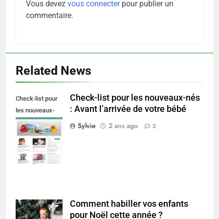
Vous devez
vous connecter
pour publier un
commentaire.
Related News
Check-list pour les nouveaux-nés
Check-list pour
: Avant l’arrivée de votre bébé
les nouveaux-
nés : Avant
Sylvie
2 ans ago
2
l'arrivée de votre
bébé
5
Infection chronique de l’oreille :
tout ce qu’il faut savoir sur les
saignements
SANTÉ
Comment habiller vos enfants
pour Noël cette année ?