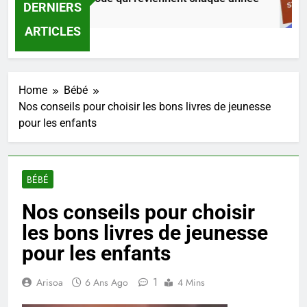
DERNIERS
8 Heures Ago
ARTICLES
Home
Bébé
Nos conseils pour choisir les bons livres de jeunesse
pour les enfants
BÉBÉ
Nos conseils pour choisir
les bons livres de jeunesse
pour les enfants
1
Arisoa
6 Ans Ago
4 Mins