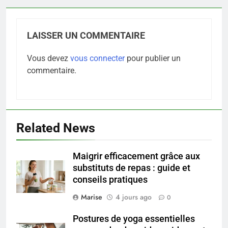
LAISSER UN COMMENTAIRE
Vous devez
vous connecter
pour publier un
commentaire.
Related News
5
Infection chronique de l’oreille :
Maigrir efficacement grâce aux
tout ce qu’il faut savoir sur les
substituts de repas : guide et
saignements
SANTÉ
conseils pratiques
Marise
4 jours ago
0
6
Les secrets révélés pour une
Postures de yoga essentielles