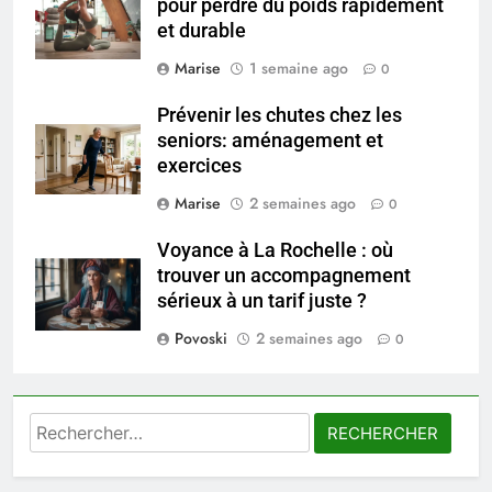
peau éclatante grâce à The
pour perdre du poids rapidement
Ordinary
et durable
SANTÉ
Marise
1 semaine ago
0
7
Prévenir les chutes chez les
Prévenir les chutes chez les
seniors: aménagement et
seniors: aménagement et
exercices
exercices
BIEN ÊTRE
Marise
2 semaines ago
0
8
Voyance à La Rochelle : où
Voyance à La Rochelle : où
trouver un accompagnement
trouver un accompagnement
sérieux à un tarif juste ?
sérieux à un tarif juste ?
BIEN ÊTRE
Povoski
2 semaines ago
0
1
Les tendances mode qui
Rechercher :
reviennent chaque année
MODE