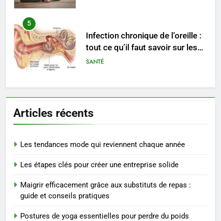
Infection chronique de l’oreille :
tout ce qu’il faut savoir sur les
saignements
SANTÉ
6
Les secrets révélés pour une
peau éclatante grâce à The
Ordinary
SANTÉ
Articles récents
7
Prévenir les chutes chez les
seniors: aménagement et
Les tendances mode qui reviennent chaque année
exercices
BIEN ÊTRE
Les étapes clés pour créer une entreprise solide
Maigrir efficacement grâce aux substituts de repas :
8
guide et conseils pratiques
Voyance à La Rochelle : où
trouver un accompagnement
Postures de yoga essentielles pour perdre du poids