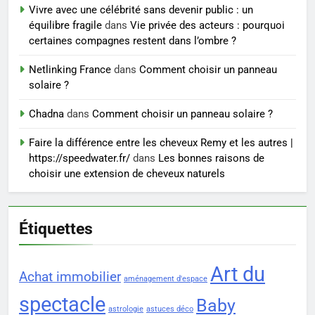
seniors: aménagement et
Vivre avec une célébrité sans devenir public : un
exercices
BIEN ÊTRE
équilibre fragile
dans
Vie privée des acteurs : pourquoi
certaines compagnes restent dans l’ombre ?
8
Netlinking France
dans
Comment choisir un panneau
Voyance à La Rochelle : où
solaire ?
trouver un accompagnement
sérieux à un tarif juste ?
Chadna
dans
Comment choisir un panneau solaire ?
BIEN ÊTRE
Faire la différence entre les cheveux Remy et les autres |
https://speedwater.fr/
dans
Les bonnes raisons de
choisir une extension de cheveux naturels
Étiquettes
Art du
Achat immobilier
aménagement d'espace
spectacle
Baby
astrologie
astuces déco