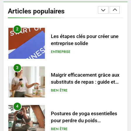
2
Articles populaires
Les étapes clés pour créer une
entreprise solide
ENTREPRISE
3
Maigrir efficacement grâce aux
substituts de repas : guide et
conseils pratiques
BIEN ÊTRE
4
Postures de yoga essentielles
pour perdre du poids
rapidement et durable
BIEN ÊTRE
5