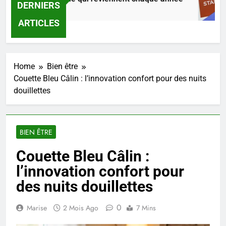
DERNIERS
eures Ago
ARTICLES
Home
Bien être
Couette Bleu Câlin : l’innovation confort pour des nuits
douillettes
BIEN ÊTRE
Couette Bleu Câlin :
l’innovation confort pour
des nuits douillettes
0
Marise
2 Mois Ago
7 Mins