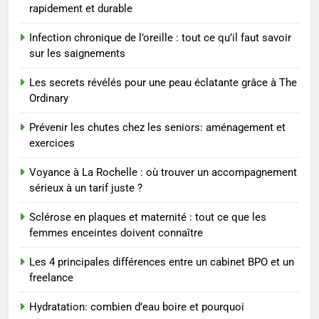
sérieux à un tarif juste ?
BIEN ÊTRE
rapidement et durable
Infection chronique de l’oreille : tout ce qu’il faut savoir
1
sur les saignements
Les tendances mode qui
reviennent chaque année
Les secrets révélés pour une peau éclatante grâce à The
MODE
Ordinary
Prévenir les chutes chez les seniors: aménagement et
2
exercices
Les étapes clés pour créer une
entreprise solide
Voyance à La Rochelle : où trouver un accompagnement
sérieux à un tarif juste ?
ENTREPRISE
Sclérose en plaques et maternité : tout ce que les
3
femmes enceintes doivent connaître
Maigrir efficacement grâce aux
Les 4 principales différences entre un cabinet BPO et un
substituts de repas : guide et
freelance
conseils pratiques
BIEN ÊTRE
Hydratation: combien d’eau boire et pourquoi