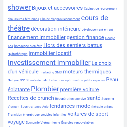
shower
Bijoux et accessoires
Cabinet de recrutement
cours de
chaussures féminines
Chaîne d'approvisionnement
théâtre
décoration intérieure
développement enfant
financement immobilier
gestion finance
Google
Hors des sentiers battus
Ads
horoscope bien-être
immobilier locatif
Hydrothérapie
Investissement immobilier
Le choix
d'un véhicule
moteurs thermiques
marketing SMS
Peau
Netgear GS108
note de calcul structure
optimisation petits espaces
Plombier
éclatante
première voiture
Recettes de brunch
santé
Récupération sportive
Sourcing
tendances mode
Vietnam
Sous-traitance Asie
thérapie enfant
voitures de sport
Transition énergétique
troubles infantiles
voyage
Économie Vietnamienne
Énergies renouvelables