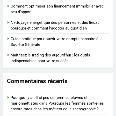
4
Comment optimiser son financement immobilier avec
Postures de yoga essentielles
peu d’apport
pour perdre du poids
rapidement et durable
BIEN ÊTRE
Nettoyage energetique des personnes et des lieux :
pourquoi et comment l’adopter au quotidien
5
Guide pratique pour ouvrir votre compte bancaire à la
Infection chronique de l’oreille :
Société Générale
tout ce qu’il faut savoir sur les
saignements
Maîtrisez le trading dès aujourd’hui : les outils
SANTÉ
indispensables pour votre succès
6
Les secrets révélés pour une
Commentaires récents
peau éclatante grâce à The
Ordinary
SANTÉ
Pourquoi y a-t-il si peu de femmes clowns et
marionnettistes
dans
Pourquoi les femmes sont-elles
7
encore rares dans les métiers de la scénographie ?
Prévenir les chutes chez les