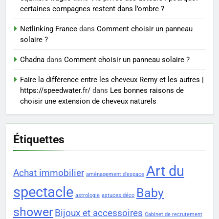
Voyance à La Rochelle : où
certaines compagnes restent dans l’ombre ?
trouver un accompagnement
sérieux à un tarif juste ?
Netlinking France
dans
Comment choisir un panneau
BIEN ÊTRE
solaire ?
Chadna
dans
Comment choisir un panneau solaire ?
Faire la différence entre les cheveux Remy et les autres |
https://speedwater.fr/
dans
Les bonnes raisons de
choisir une extension de cheveux naturels
Étiquettes
Art du
Achat immobilier
aménagement d'espace
spectacle
Baby
astrologie
astuces déco
shower
Bijoux et accessoires
Cabinet de recrutement