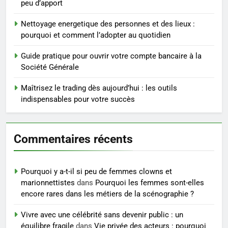
peu d’apport
5
Nettoyage energetique des personnes et des lieux :
Infection chronique de l’oreille :
pourquoi et comment l’adopter au quotidien
tout ce qu’il faut savoir sur les
saignements
Guide pratique pour ouvrir votre compte bancaire à la
SANTÉ
Société Générale
6
Maîtrisez le trading dès aujourd’hui : les outils
Les secrets révélés pour une
indispensables pour votre succès
peau éclatante grâce à The
Ordinary
SANTÉ
Commentaires récents
7
Prévenir les chutes chez les
Pourquoi y a-t-il si peu de femmes clowns et
seniors: aménagement et
marionnettistes
dans
Pourquoi les femmes sont-elles
exercices
BIEN ÊTRE
encore rares dans les métiers de la scénographie ?
Vivre avec une célébrité sans devenir public : un
8
équilibre fragile
dans
Vie privée des acteurs : pourquoi