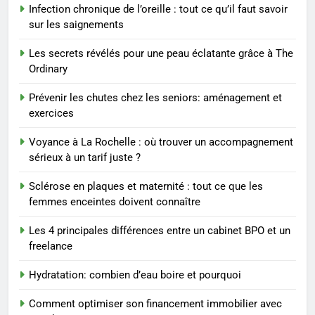
reviennent chaque année
Infection chronique de l’oreille : tout ce qu’il faut savoir
MODE
sur les saignements
Les secrets révélés pour une peau éclatante grâce à The
2
Ordinary
Les étapes clés pour créer une
entreprise solide
Prévenir les chutes chez les seniors: aménagement et
exercices
ENTREPRISE
Voyance à La Rochelle : où trouver un accompagnement
3
sérieux à un tarif juste ?
Maigrir efficacement grâce aux
Sclérose en plaques et maternité : tout ce que les
substituts de repas : guide et
femmes enceintes doivent connaître
conseils pratiques
BIEN ÊTRE
Les 4 principales différences entre un cabinet BPO et un
freelance
4
Postures de yoga essentielles
Hydratation: combien d’eau boire et pourquoi
pour perdre du poids
rapidement et durable
BIEN ÊTRE
Comment optimiser son financement immobilier avec