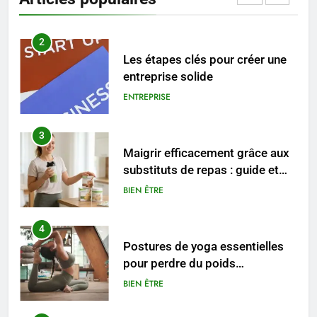
ENTREPRISE
3
Maigrir efficacement grâce aux
substituts de repas : guide et
conseils pratiques
BIEN ÊTRE
4
Postures de yoga essentielles
pour perdre du poids
rapidement et durable
BIEN ÊTRE
5
Infection chronique de l’oreille :
tout ce qu’il faut savoir sur les
saignements
SANTÉ