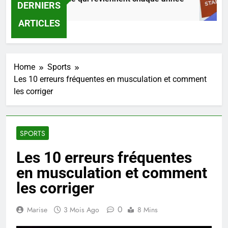
DERNIERS
ures Ago
ARTICLES
Home
Sports
Les 10 erreurs fréquentes en musculation et comment
les corriger
SPORTS
Les 10 erreurs fréquentes
en musculation et comment
les corriger
0
Marise
3 Mois Ago
8 Mins