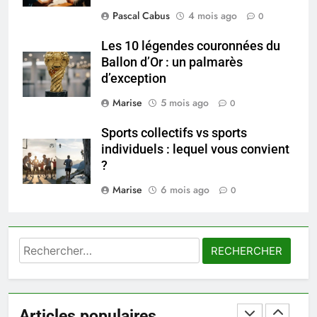
Prévenir les chutes chez les
Pascal Cabus
4 mois ago
0
seniors: aménagement et
exercices
BIEN ÊTRE
Les 10 légendes couronnées du
Ballon d’Or : un palmarès
d’exception
8
Voyance à La Rochelle : où
Marise
5 mois ago
0
trouver un accompagnement
sérieux à un tarif juste ?
Sports collectifs vs sports
BIEN ÊTRE
individuels : lequel vous convient
?
1
Marise
6 mois ago
Les tendances mode qui
0
reviennent chaque année
MODE
Rechercher :
2
Les étapes clés pour créer une
entreprise solide
Articles populaires