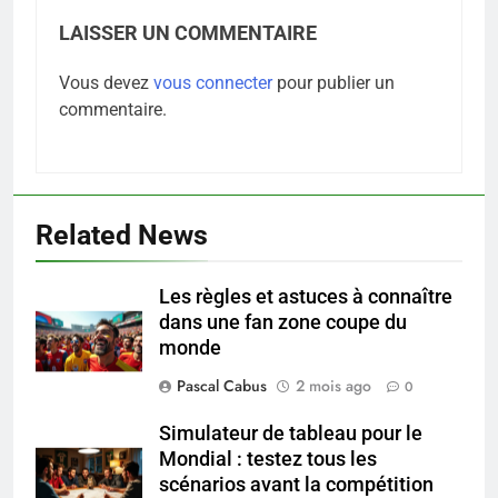
LAISSER UN COMMENTAIRE
Vous devez
vous connecter
pour publier un
commentaire.
5
Infection chronique de l’oreille :
Related News
tout ce qu’il faut savoir sur les
saignements
SANTÉ
Les règles et astuces à connaître
dans une fan zone coupe du
6
monde
Les secrets révélés pour une
peau éclatante grâce à The
Pascal Cabus
2 mois ago
0
Ordinary
SANTÉ
Simulateur de tableau pour le
Mondial : testez tous les
7
scénarios avant la compétition