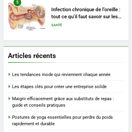
6
Les secrets révélés pour une
peau éclatante grâce à The
Ordinary
SANTÉ
7
Prévenir les chutes chez les
Articles récents
seniors: aménagement et
exercices
BIEN ÊTRE
Les tendances mode qui reviennent chaque année
8
Les étapes clés pour créer une entreprise solide
Voyance à La Rochelle : où
trouver un accompagnement
Maigrir efficacement grâce aux substituts de repas :
sérieux à un tarif juste ?
BIEN ÊTRE
guide et conseils pratiques
Postures de yoga essentielles pour perdre du poids
1
rapidement et durable
Les tendances mode qui