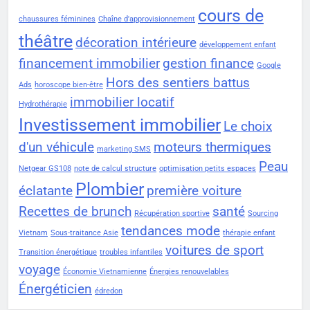
cours de
chaussures féminines
Chaîne d'approvisionnement
théâtre
décoration intérieure
développement enfant
financement immobilier
gestion finance
Google
Hors des sentiers battus
Ads
horoscope bien-être
immobilier locatif
Hydrothérapie
Investissement immobilier
Le choix
d'un véhicule
moteurs thermiques
marketing SMS
Peau
Netgear GS108
note de calcul structure
optimisation petits espaces
Plombier
éclatante
première voiture
Recettes de brunch
santé
Récupération sportive
Sourcing
tendances mode
Vietnam
Sous-traitance Asie
thérapie enfant
voitures de sport
Transition énergétique
troubles infantiles
voyage
Économie Vietnamienne
Énergies renouvelables
Énergéticien
édredon