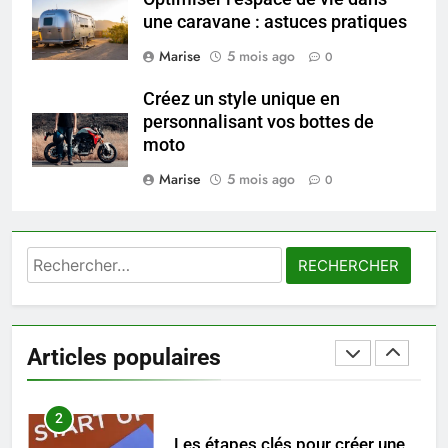
une caravane : astuces pratiques
8
Voyance à La Rochelle : où
Marise
5 mois ago
0
trouver un accompagnement
sérieux à un tarif juste ?
Créez un style unique en
BIEN ÊTRE
personnalisant vos bottes de
moto
1
Marise
5 mois ago
Les tendances mode qui
0
reviennent chaque année
MODE
Rechercher :
2
Les étapes clés pour créer une
entreprise solide
Articles populaires
ENTREPRISE
3
Maigrir efficacement grâce aux