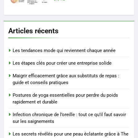
7
Prévenir les chutes chez les
Articles récents
seniors: aménagement et
exercices
BIEN ÊTRE
Les tendances mode qui reviennent chaque année
8
Les étapes clés pour créer une entreprise solide
Voyance à La Rochelle : où
trouver un accompagnement
Maigrir efficacement grâce aux substituts de repas :
sérieux à un tarif juste ?
BIEN ÊTRE
guide et conseils pratiques
Postures de yoga essentielles pour perdre du poids
1
rapidement et durable
Les tendances mode qui
reviennent chaque année
Infection chronique de l’oreille : tout ce qu’il faut savoir
MODE
sur les saignements
Les secrets révélés pour une peau éclatante grâce à The
2