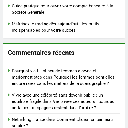
saignements
Guide pratique pour ouvrir votre compte bancaire à la
SANTÉ
Société Générale
6
Maîtrisez le trading dès aujourd’hui : les outils
Les secrets révélés pour une
indispensables pour votre succès
peau éclatante grâce à The
Ordinary
SANTÉ
Commentaires récents
7
Prévenir les chutes chez les
Pourquoi y a-t-il si peu de femmes clowns et
seniors: aménagement et
marionnettistes
dans
Pourquoi les femmes sont-elles
exercices
BIEN ÊTRE
encore rares dans les métiers de la scénographie ?
Vivre avec une célébrité sans devenir public : un
8
équilibre fragile
dans
Vie privée des acteurs : pourquoi
Voyance à La Rochelle : où
certaines compagnes restent dans l’ombre ?
trouver un accompagnement
sérieux à un tarif juste ?
Netlinking France
dans
Comment choisir un panneau
BIEN ÊTRE
solaire ?