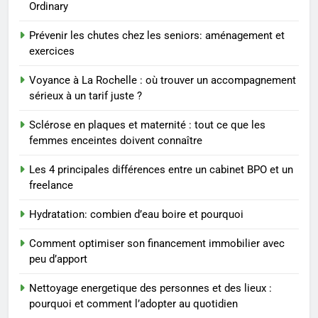
Ordinary
Les étapes clés pour créer une
entreprise solide
Prévenir les chutes chez les seniors: aménagement et
exercices
ENTREPRISE
Voyance à La Rochelle : où trouver un accompagnement
3
sérieux à un tarif juste ?
Maigrir efficacement grâce aux
Sclérose en plaques et maternité : tout ce que les
substituts de repas : guide et
femmes enceintes doivent connaître
conseils pratiques
BIEN ÊTRE
Les 4 principales différences entre un cabinet BPO et un
freelance
4
Postures de yoga essentielles
Hydratation: combien d’eau boire et pourquoi
pour perdre du poids
rapidement et durable
BIEN ÊTRE
Comment optimiser son financement immobilier avec
peu d’apport
5
Nettoyage energetique des personnes et des lieux :
Infection chronique de l’oreille :
pourquoi et comment l’adopter au quotidien
tout ce qu’il faut savoir sur les