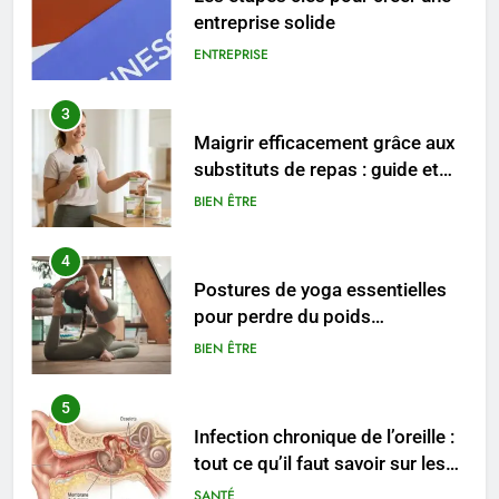
substituts de repas : guide et
conseils pratiques
BIEN ÊTRE
4
Postures de yoga essentielles
pour perdre du poids
rapidement et durable
BIEN ÊTRE
5
Infection chronique de l’oreille :
tout ce qu’il faut savoir sur les
saignements
SANTÉ
6
Les secrets révélés pour une
peau éclatante grâce à The
Ordinary
SANTÉ