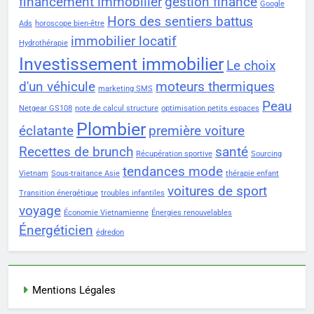
financement immobilier
gestion finance
Google
Hors des sentiers battus
Ads
horoscope bien-être
immobilier locatif
Hydrothérapie
Investissement immobilier
Le choix
d'un véhicule
moteurs thermiques
marketing SMS
Peau
Netgear GS108
note de calcul structure
optimisation petits espaces
Plombier
éclatante
première voiture
Recettes de brunch
santé
Récupération sportive
Sourcing
tendances mode
Vietnam
Sous-traitance Asie
thérapie enfant
voitures de sport
Transition énergétique
troubles infantiles
voyage
Économie Vietnamienne
Énergies renouvelables
Énergéticien
édredon
Mentions Légales