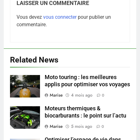
LAISSER UN COMMENTAIRE
Vous devez
vous connecter
pour publier un
5
commentaire.
Infection chronique de l’oreille :
tout ce qu’il faut savoir sur les
saignements
SANTÉ
Related News
6
Les secrets révélés pour une
Moto touring : les meilleures
peau éclatante grâce à The
applis pour optimiser vos voyages
Ordinary
SANTÉ
Marise
4 mois ago
0
7
Moteurs thermiques &
Prévenir les chutes chez les
biocarburants : le point sur l’actu
seniors: aménagement et
Marise
5 mois ago
0
exercices
BIEN ÊTRE
Optimiser l’espace de vie dans