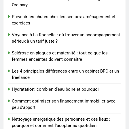
2
Ordinary
Les étapes clés pour créer une
entreprise solide
Prévenir les chutes chez les seniors: aménagement et
exercices
ENTREPRISE
Voyance à La Rochelle : où trouver un accompagnement
3
sérieux à un tarif juste ?
Maigrir efficacement grâce aux
Sclérose en plaques et maternité : tout ce que les
substituts de repas : guide et
femmes enceintes doivent connaître
conseils pratiques
BIEN ÊTRE
Les 4 principales différences entre un cabinet BPO et un
freelance
4
Postures de yoga essentielles
Hydratation: combien d’eau boire et pourquoi
pour perdre du poids
rapidement et durable
BIEN ÊTRE
Comment optimiser son financement immobilier avec
peu d’apport
5
Nettoyage energetique des personnes et des lieux :
Infection chronique de l’oreille :
pourquoi et comment l’adopter au quotidien