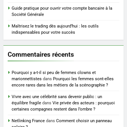
tout ce qu’il faut savoir sur les
saignements
Guide pratique pour ouvrir votre compte bancaire à la
SANTÉ
Société Générale
6
Maîtrisez le trading dès aujourd’hui : les outils
Les secrets révélés pour une
indispensables pour votre succès
peau éclatante grâce à The
Ordinary
SANTÉ
Commentaires récents
7
Prévenir les chutes chez les
Pourquoi y a-t-il si peu de femmes clowns et
seniors: aménagement et
marionnettistes
dans
Pourquoi les femmes sont-elles
exercices
BIEN ÊTRE
encore rares dans les métiers de la scénographie ?
Vivre avec une célébrité sans devenir public : un
8
équilibre fragile
dans
Vie privée des acteurs : pourquoi
Voyance à La Rochelle : où
certaines compagnes restent dans l’ombre ?
trouver un accompagnement
sérieux à un tarif juste ?
Netlinking France
dans
Comment choisir un panneau
BIEN ÊTRE