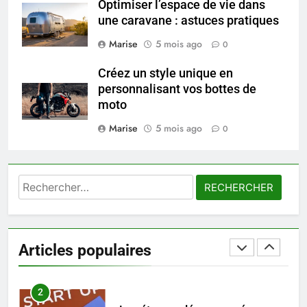
Optimiser l’espace de vie dans
une caravane : astuces pratiques
8
Voyance à La Rochelle : où
Marise
5 mois ago
0
trouver un accompagnement
sérieux à un tarif juste ?
Créez un style unique en
BIEN ÊTRE
personnalisant vos bottes de
moto
1
Marise
5 mois ago
0
Les tendances mode qui
reviennent chaque année
MODE
Rechercher :
2
Les étapes clés pour créer une
entreprise solide
Articles populaires
ENTREPRISE
3