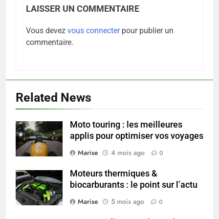
LAISSER UN COMMENTAIRE
Vous devez
vous connecter
pour publier un
5
commentaire.
Infection chronique de l’oreille :
tout ce qu’il faut savoir sur les
saignements
SANTÉ
Related News
6
Les secrets révélés pour une
Moto touring : les meilleures
peau éclatante grâce à The
applis pour optimiser vos voyages
Ordinary
SANTÉ
Marise
4 mois ago
0
7
Moteurs thermiques &
Prévenir les chutes chez les
biocarburants : le point sur l’actu
seniors: aménagement et
Marise
5 mois ago
0
exercices
BIEN ÊTRE