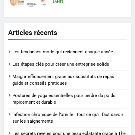
Ordinary
SANTÉ
7
Prévenir les chutes chez les
Articles récents
seniors: aménagement et
exercices
BIEN ÊTRE
Les tendances mode qui reviennent chaque année
8
Les étapes clés pour créer une entreprise solide
Voyance à La Rochelle : où
trouver un accompagnement
Maigrir efficacement grâce aux substituts de repas :
sérieux à un tarif juste ?
BIEN ÊTRE
guide et conseils pratiques
Postures de yoga essentielles pour perdre du poids
1
rapidement et durable
Les tendances mode qui
reviennent chaque année
Infection chronique de l’oreille : tout ce qu’il faut savoir
MODE
sur les saignements
Les secrets révélés pour une peau éclatante grâce à The