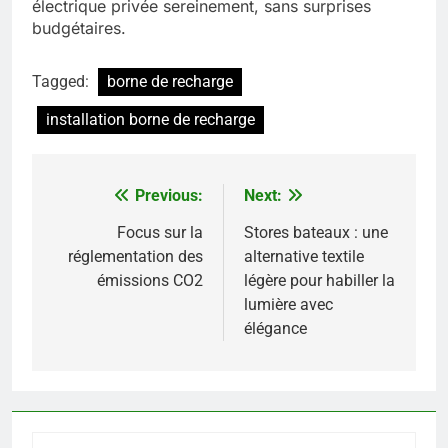
électrique privée sereinement, sans surprises
budgétaires.
Tagged:
borne de recharge
installation borne de recharge
Previous:
Next:
Navigation
de
Focus sur la
Stores bateaux : une
réglementation des
alternative textile
l’article
émissions CO2
légère pour habiller la
lumière avec
élégance