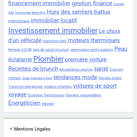
financement immobilier
gestion finance
Google
Hors des sentiers battus
Ads
horoscope bien-être
immobilier locatif
Hydrothérapie
Investissement immobilier
Le choix
d'un véhicule
moteurs thermiques
marketing SMS
Peau
Netgear GS108
note de calcul structure
optimisation petits espaces
Plombier
éclatante
première voiture
Recettes de brunch
santé
Récupération sportive
Sourcing
tendances mode
Vietnam
Sous-traitance Asie
thérapie enfant
voitures de sport
Transition énergétique
troubles infantiles
voyage
Économie Vietnamienne
Énergies renouvelables
Énergéticien
édredon
Mentions Légales