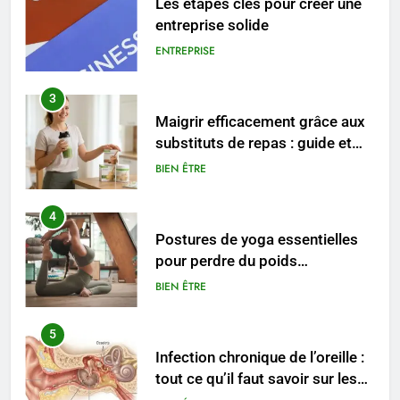
Maigrir efficacement grâce aux
substituts de repas : guide et
conseils pratiques
BIEN ÊTRE
4
Postures de yoga essentielles
pour perdre du poids
rapidement et durable
BIEN ÊTRE
5
Infection chronique de l’oreille :
tout ce qu’il faut savoir sur les
saignements
SANTÉ
6
Les secrets révélés pour une
peau éclatante grâce à The