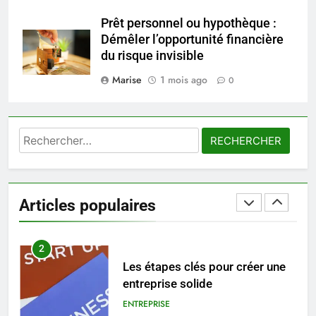
trouver un accompagnement
Prêt personnel ou hypothèque :
sérieux à un tarif juste ?
BIEN ÊTRE
Démêler l’opportunité financière
du risque invisible
1
Marise
1 mois ago
0
Les tendances mode qui
reviennent chaque année
MODE
Rechercher :
2
Les étapes clés pour créer une
entreprise solide
Articles populaires
ENTREPRISE
3
Maigrir efficacement grâce aux
substituts de repas : guide et
conseils pratiques
BIEN ÊTRE