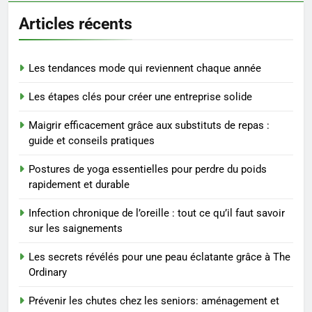
Prévenir les chutes chez les
Articles récents
seniors: aménagement et
exercices
BIEN ÊTRE
Les tendances mode qui reviennent chaque année
8
Les étapes clés pour créer une entreprise solide
Voyance à La Rochelle : où
trouver un accompagnement
Maigrir efficacement grâce aux substituts de repas :
sérieux à un tarif juste ?
BIEN ÊTRE
guide et conseils pratiques
Postures de yoga essentielles pour perdre du poids
1
rapidement et durable
Les tendances mode qui
reviennent chaque année
Infection chronique de l’oreille : tout ce qu’il faut savoir
sur les saignements
MODE
Les secrets révélés pour une peau éclatante grâce à The
2
Ordinary
Les étapes clés pour créer une
Prévenir les chutes chez les seniors: aménagement et
entreprise solide