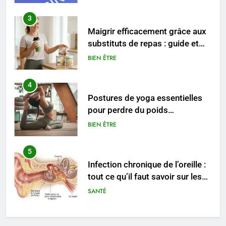
4
Postures de yoga essentielles
pour perdre du poids
rapidement et durable
BIEN ÊTRE
5
Infection chronique de l’oreille :
tout ce qu’il faut savoir sur les
saignements
SANTÉ
6
Les secrets révélés pour une
peau éclatante grâce à The
Ordinary
SANTÉ
7