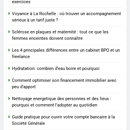
exercices
ENTREPRISE
Voyance à La Rochelle : où trouver un accompagnement
3
sérieux à un tarif juste ?
Maigrir efficacement grâce aux
Sclérose en plaques et maternité : tout ce que les
substituts de repas : guide et
femmes enceintes doivent connaître
conseils pratiques
BIEN ÊTRE
Les 4 principales différences entre un cabinet BPO et un
freelance
4
Postures de yoga essentielles
Hydratation: combien d’eau boire et pourquoi
pour perdre du poids
rapidement et durable
Comment optimiser son financement immobilier avec
BIEN ÊTRE
peu d’apport
5
Nettoyage energetique des personnes et des lieux :
Infection chronique de l’oreille :
pourquoi et comment l’adopter au quotidien
tout ce qu’il faut savoir sur les
Guide pratique pour ouvrir votre compte bancaire à la
saignements
SANTÉ
Société Générale