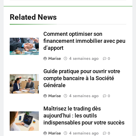
5
Infection chronique de l’oreille :
Related News
tout ce qu’il faut savoir sur les
saignements
SANTÉ
Comment optimiser son
financement immobilier avec peu
6
d’apport
Les secrets révélés pour une
Marise
4 semaines ago
peau éclatante grâce à The
0
Ordinary
SANTÉ
Guide pratique pour ouvrir votre
compte bancaire à la Société
7
Générale
Prévenir les chutes chez les
Marise
4 semaines ago
0
seniors: aménagement et
exercices
BIEN ÊTRE
Maîtrisez le trading dès
aujourd’hui : les outils
indispensables pour votre succès
8
Voyance à La Rochelle : où
Marise
4 semaines ago
0