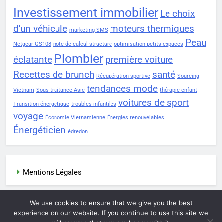
Investissement immobilier
Le choix
d'un véhicule
moteurs thermiques
marketing SMS
Peau
Netgear GS108
note de calcul structure
optimisation petits espaces
Plombier
éclatante
première voiture
Recettes de brunch
santé
Récupération sportive
Sourcing
tendances mode
Vietnam
Sous-traitance Asie
thérapie enfant
voitures de sport
Transition énergétique
troubles infantiles
voyage
Économie Vietnamienne
Énergies renouvelables
Énergéticien
édredon
Mentions Légales
We use cookies to ensure that we give you the best
Newsmatic - News WordPress Theme 2026. Powered By
experience on our website. If you continue to use this site we
.
BlazeThemes