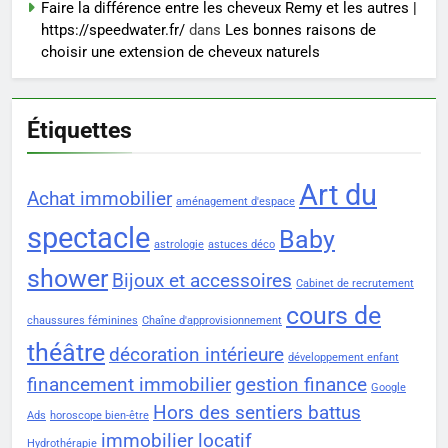
Faire la différence entre les cheveux Remy et les autres |
https://speedwater.fr/
dans
Les bonnes raisons de
choisir une extension de cheveux naturels
Étiquettes
Art du
Achat immobilier
aménagement d'espace
spectacle
Baby
astrologie
astuces déco
shower
Bijoux et accessoires
Cabinet de recrutement
cours de
chaussures féminines
Chaîne d'approvisionnement
théâtre
décoration intérieure
développement enfant
financement immobilier
gestion finance
Google
Hors des sentiers battus
Ads
horoscope bien-être
immobilier locatif
Hydrothérapie