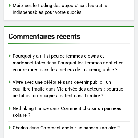
6
Maîtrisez le trading dès aujourd’hui : les outils
indispensables pour votre succès
Les secrets révélés pour une
peau éclatante grâce à The
Ordinary
SANTÉ
Commentaires récents
7
Prévenir les chutes chez les
Pourquoi y a-t-il si peu de femmes clowns et
seniors: aménagement et
marionnettistes
dans
Pourquoi les femmes sont-elles
exercices
BIEN ÊTRE
encore rares dans les métiers de la scénographie ?
Vivre avec une célébrité sans devenir public : un
8
équilibre fragile
dans
Vie privée des acteurs : pourquoi
Voyance à La Rochelle : où
certaines compagnes restent dans l’ombre ?
trouver un accompagnement
Netlinking France
dans
Comment choisir un panneau
sérieux à un tarif juste ?
BIEN ÊTRE
solaire ?
Chadna
dans
Comment choisir un panneau solaire ?