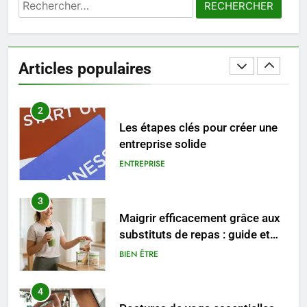
Rechercher :
1
Les tendances mode qui
reviennent chaque année
Articles populaires
MODE
2
Les étapes clés pour créer une
entreprise solide
ENTREPRISE
3
Maigrir efficacement grâce aux
substituts de repas : guide et
conseils pratiques
BIEN ÊTRE
4