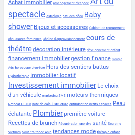
Art du
Achat immobilier
aménagement d'espace
spectacle
Baby
astrologie
astuces déco
shower
Bijoux et accessoires
Cabinet de recrutement
cours de
chaussures féminines
Chaîne d'approvisionnement
théâtre
décoration intérieure
développement enfant
financement immobilier
gestion finance
Google
Hors des sentiers battus
Ads
horoscope bien-être
immobilier locatif
Hydrothérapie
Investissement immobilier
Le choix
d'un véhicule
moteurs thermiques
marketing SMS
Peau
Netgear GS108
note de calcul structure
optimisation petits espaces
Plombier
éclatante
première voiture
Recettes de brunch
santé
Récupération sportive
Sourcing
tendances mode
Vietnam
Sous-traitance Asie
thérapie enfant