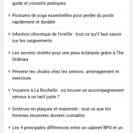
BIEN ÊTRE
guide et conseils pratiques
Postures de yoga essentielles pour perdre du poids
8
rapidement et durable
Voyance à La Rochelle : où
trouver un accompagnement
Infection chronique de l’oreille : tout ce qu’il faut savoir
sérieux à un tarif juste ?
BIEN ÊTRE
sur les saignements
Les secrets révélés pour une peau éclatante grâce à The
1
Ordinary
Les tendances mode qui
reviennent chaque année
Prévenir les chutes chez les seniors: aménagement et
exercices
MODE
Voyance à La Rochelle : où trouver un accompagnement
2
sérieux à un tarif juste ?
Les étapes clés pour créer une
Sclérose en plaques et maternité : tout ce que les
entreprise solide
femmes enceintes doivent connaître
ENTREPRISE
Les 4 principales différences entre un cabinet BPO et un