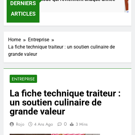
DERNIERS
8 Heures Ago
ARTICLES
Home
Entreprise
La fiche technique traiteur : un soutien culinaire de
grande valeur
ENTREPRISE
La fiche technique traiteur :
un soutien culinaire de
grande valeur
0
Rojo
4 Ans Ago
3 Mins