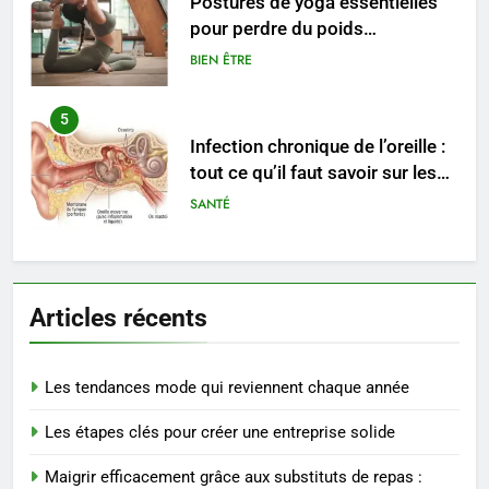
Postures de yoga essentielles
pour perdre du poids
rapidement et durable
BIEN ÊTRE
5
Infection chronique de l’oreille :
tout ce qu’il faut savoir sur les
saignements
SANTÉ
6
Les secrets révélés pour une
Articles récents
peau éclatante grâce à The
Ordinary
SANTÉ
Les tendances mode qui reviennent chaque année
7
Les étapes clés pour créer une entreprise solide
Prévenir les chutes chez les
seniors: aménagement et
Maigrir efficacement grâce aux substituts de repas :
exercices