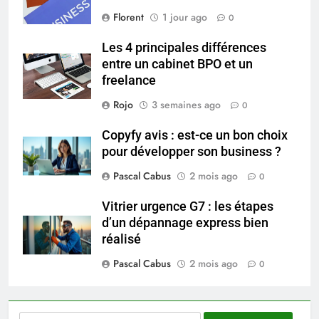
saignements
Florent
1 jour ago
0
SANTÉ
Les 4 principales différences
6
entre un cabinet BPO et un
Les secrets révélés pour une
freelance
peau éclatante grâce à The
Rojo
3 semaines ago
0
Ordinary
SANTÉ
Copyfy avis : est-ce un bon choix
pour développer son business ?
7
Prévenir les chutes chez les
Pascal Cabus
2 mois ago
0
seniors: aménagement et
exercices
Vitrier urgence G7 : les étapes
BIEN ÊTRE
d’un dépannage express bien
réalisé
8
Pascal Cabus
2 mois ago
Voyance à La Rochelle : où
0
trouver un accompagnement
sérieux à un tarif juste ?
BIEN ÊTRE