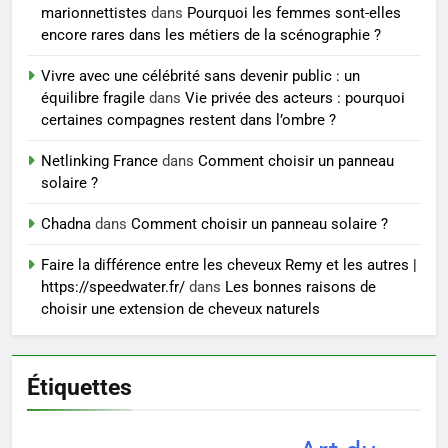
peau éclatante grâce à The
marionnettistes
dans
Pourquoi les femmes sont-elles
Ordinary
SANTÉ
encore rares dans les métiers de la scénographie ?
Vivre avec une célébrité sans devenir public : un
7
équilibre fragile
dans
Vie privée des acteurs : pourquoi
Prévenir les chutes chez les
certaines compagnes restent dans l’ombre ?
seniors: aménagement et
exercices
Netlinking France
dans
Comment choisir un panneau
BIEN ÊTRE
solaire ?
8
Chadna
dans
Comment choisir un panneau solaire ?
Voyance à La Rochelle : où
Faire la différence entre les cheveux Remy et les autres |
trouver un accompagnement
https://speedwater.fr/
dans
Les bonnes raisons de
sérieux à un tarif juste ?
BIEN ÊTRE
choisir une extension de cheveux naturels
Étiquettes