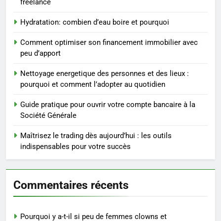
freelance
3
Maigrir efficacement grâce aux
Hydratation: combien d’eau boire et pourquoi
substituts de repas : guide et
conseils pratiques
BIEN ÊTRE
Comment optimiser son financement immobilier avec
peu d’apport
4
Nettoyage energetique des personnes et des lieux :
Postures de yoga essentielles
pourquoi et comment l’adopter au quotidien
pour perdre du poids
rapidement et durable
Guide pratique pour ouvrir votre compte bancaire à la
BIEN ÊTRE
Société Générale
5
Maîtrisez le trading dès aujourd’hui : les outils
Infection chronique de l’oreille :
indispensables pour votre succès
tout ce qu’il faut savoir sur les
saignements
SANTÉ
Commentaires récents
6
Les secrets révélés pour une
Pourquoi y a-t-il si peu de femmes clowns et