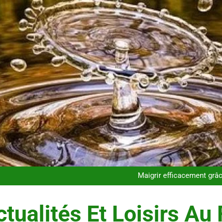
Infection chronique de l’oreille 
Les 
Maigrir efficacement grâc
Postures de yoga essentielle
Infection chronique de l’oreille 
Les 
tualités Et Loisirs Au 
Maigrir efficacement grâc
Postures de yoga essentielle