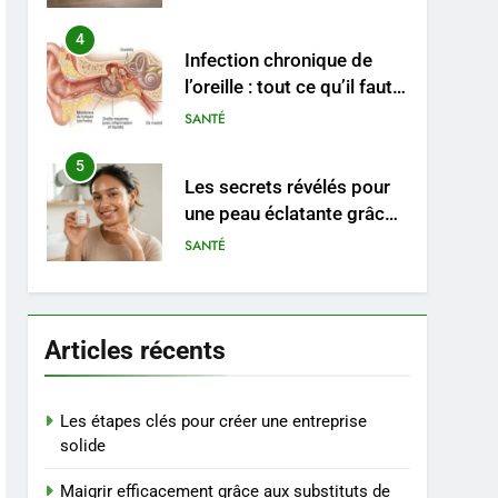
durable
4
Infection chronique de
l’oreille : tout ce qu’il faut
savoir sur les
SANTÉ
saignements
5
Les secrets révélés pour
une peau éclatante grâce
à The Ordinary
SANTÉ
6
Prévenir les chutes chez
les seniors: aménagement
Articles récents
et exercices
BIEN ÊTRE
7
Les étapes clés pour créer une entreprise
Voyance à La Rochelle : où
solide
trouver un
Maigrir efficacement grâce aux substituts de
accompagnement sérieux