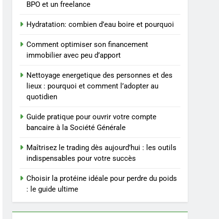
du poids rapidement et
BIEN ÊTRE
BPO et un freelance
durable
Hydratation: combien d’eau boire et pourquoi
4
Infection chronique de
Comment optimiser son financement
l’oreille : tout ce qu’il faut
immobilier avec peu d’apport
savoir sur les
SANTÉ
saignements
Nettoyage energetique des personnes et des
5
lieux : pourquoi et comment l’adopter au
Les secrets révélés pour
quotidien
une peau éclatante grâce
à The Ordinary
SANTÉ
Guide pratique pour ouvrir votre compte
bancaire à la Société Générale
6
Prévenir les chutes chez
Maîtrisez le trading dès aujourd’hui : les outils
les seniors: aménagement
indispensables pour votre succès
et exercices
BIEN ÊTRE
Choisir la protéine idéale pour perdre du poids
: le guide ultime
7
Voyance à La Rochelle : où
trouver un