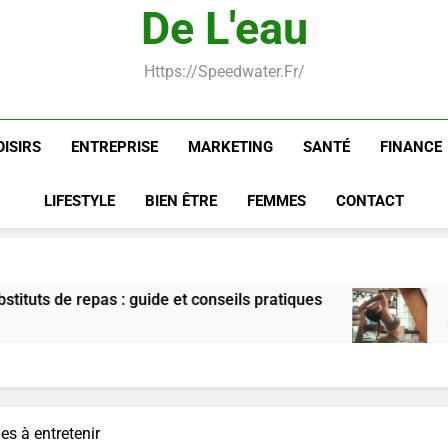
De L'eau
Infection chronique de l’oreille 
Https://speedwater.fr/
OISIRS
ENTREPRISE
MARKETING
SANTÉ
FINANCE
LIFESTYLE
BIEN ÊTRE
FEMMES
CONTACT
ide et conseils pratiques
Postures de yoga ess
6 Jours Ago
s à entretenir