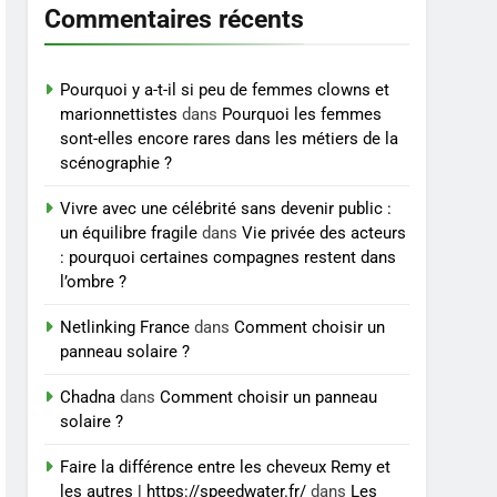
accompagnement sérieux
Commentaires récents
BIEN ÊTRE
à un tarif juste ?
8
Sclérose en plaques et
Pourquoi y a-t-il si peu de femmes clowns et
maternité : tout ce que les
marionnettistes
dans
Pourquoi les femmes
sont-elles encore rares dans les métiers de la
femmes enceintes doivent
SANTÉ
scénographie ?
connaître
Vivre avec une célébrité sans devenir public :
un équilibre fragile
dans
Vie privée des acteurs
: pourquoi certaines compagnes restent dans
l’ombre ?
Netlinking France
dans
Comment choisir un
panneau solaire ?
Chadna
dans
Comment choisir un panneau
solaire ?
Faire la différence entre les cheveux Remy et
les autres | https://speedwater.fr/
dans
Les