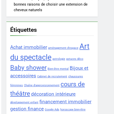
bonnes raisons de choisir une extension de
cheveux naturels
Étiquettes
Art
Achat immobilier
aménagement d'espace
du spectacle
astrologie
astuces déco
Baby shower
Bijoux et
Bien-être mental
accessoires
Cabinet de recrutement
chaussures
cours de
féminines
Chaîne d'approvisionnement
théâtre
décoration intérieure
financement immobilier
développement enfant
gestion finance
Google Ads
horoscope bien-être