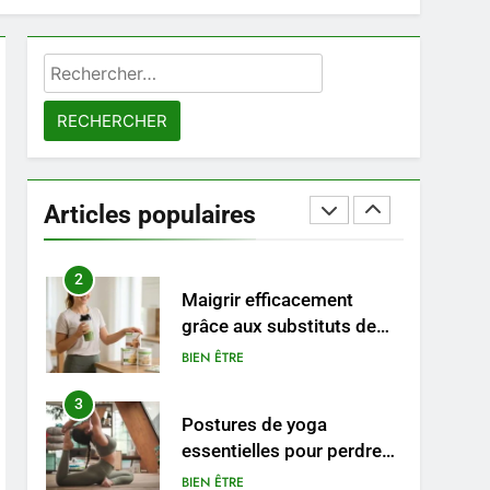
à un tarif juste ?
8
Sclérose en plaques et
Rechercher :
maternité : tout ce que les
femmes enceintes doivent
SANTÉ
connaître
1
Les étapes clés pour créer
une entreprise solide
Articles populaires
ENTREPRISE
2
Maigrir efficacement
grâce aux substituts de
repas : guide et conseils
BIEN ÊTRE
pratiques
3
Postures de yoga
essentielles pour perdre
du poids rapidement et
BIEN ÊTRE