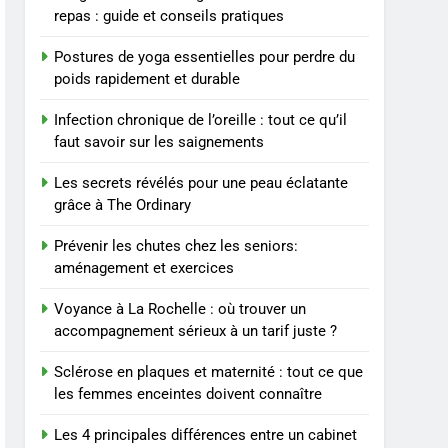
BIEN ÊTRE
repas : guide et conseils pratiques
à un tarif juste ?
8
Postures de yoga essentielles pour perdre du
Sclérose en plaques et
poids rapidement et durable
maternité : tout ce que les
femmes enceintes doivent
SANTÉ
Infection chronique de l’oreille : tout ce qu’il
connaître
faut savoir sur les saignements
1
Les étapes clés pour créer
Les secrets révélés pour une peau éclatante
une entreprise solide
grâce à The Ordinary
ENTREPRISE
Prévenir les chutes chez les seniors:
aménagement et exercices
2
Maigrir efficacement
Voyance à La Rochelle : où trouver un
grâce aux substituts de
accompagnement sérieux à un tarif juste ?
repas : guide et conseils
BIEN ÊTRE
pratiques
Sclérose en plaques et maternité : tout ce que
3
les femmes enceintes doivent connaître
Postures de yoga
essentielles pour perdre
Les 4 principales différences entre un cabinet