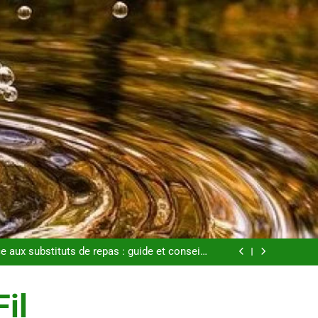
: tout ce qu’il faut savoir sur les saignements
étapes clés pour créer une entreprise solide
e aux substituts de repas : guide et conseils
pratiques
s pour perdre du poids rapidement et durable
: tout ce qu’il faut savoir sur les saignements
étapes clés pour créer une entreprise solide
Fil
e aux substituts de repas : guide et conseils
pratiques
s pour perdre du poids rapidement et durable