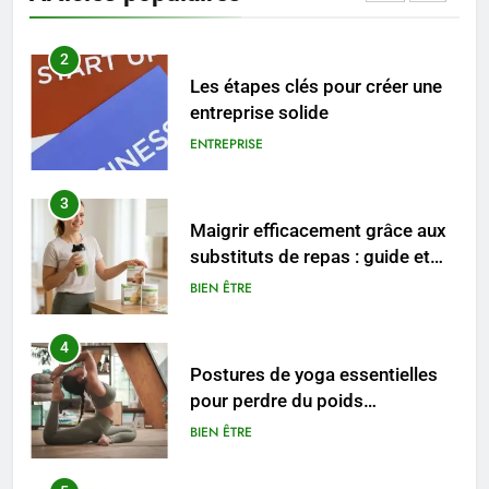
MODE
2
Les étapes clés pour créer une
entreprise solide
ENTREPRISE
3
Maigrir efficacement grâce aux
substituts de repas : guide et
conseils pratiques
BIEN ÊTRE
4
Postures de yoga essentielles
pour perdre du poids
rapidement et durable
BIEN ÊTRE