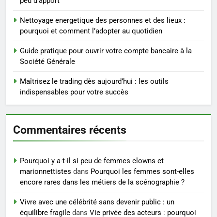
peu d’apport
4
Nettoyage energetique des personnes et des lieux :
Postures de yoga essentielles
pourquoi et comment l’adopter au quotidien
pour perdre du poids
rapidement et durable
Guide pratique pour ouvrir votre compte bancaire à la
BIEN ÊTRE
Société Générale
5
Maîtrisez le trading dès aujourd’hui : les outils
Infection chronique de l’oreille :
indispensables pour votre succès
tout ce qu’il faut savoir sur les
saignements
SANTÉ
Commentaires récents
6
Les secrets révélés pour une
Pourquoi y a-t-il si peu de femmes clowns et
peau éclatante grâce à The
marionnettistes
dans
Pourquoi les femmes sont-elles
Ordinary
SANTÉ
encore rares dans les métiers de la scénographie ?
Vivre avec une célébrité sans devenir public : un
7
équilibre fragile
dans
Vie privée des acteurs : pourquoi