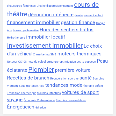
cours de
chaussures féminines
Chaîne d'approvisionnement
théâtre
décoration intérieure
développement enfant
financement immobilier
gestion finance
Google
Hors des sentiers battus
Ads
horoscope bien-être
immobilier locatif
Hydrothérapie
Investissement immobilier
Le choix
d'un véhicule
moteurs thermiques
marketing SMS
Peau
Netgear GS108
note de calcul structure
optimisation petits espaces
Plombier
éclatante
première voiture
Recettes de brunch
santé
Récupération sportive
Sourcing
tendances mode
Vietnam
Sous-traitance Asie
thérapie enfant
voitures de sport
Transition énergétique
troubles infantiles
voyage
Économie Vietnamienne
Énergies renouvelables
Énergéticien
édredon