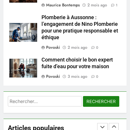
Maurice Bontemps
2 mois ago
1
peau éclatante grâce à The
Ordinary
SANTÉ
Plomberie à Aussonne :
l’engagement de Nino Plomberie
pour une pratique responsable et
7
éthique
Prévenir les chutes chez les
seniors: aménagement et
Povoski
2 mois ago
0
exercices
BIEN ÊTRE
Comment choisir le bon expert
fuite d’eau pour votre maison
8
Povoski
3 mois ago
Voyance à La Rochelle : où
0
trouver un accompagnement
sérieux à un tarif juste ?
BIEN ÊTRE
Rechercher :
1
Les tendances mode qui
reviennent chaque année
Articles populaires