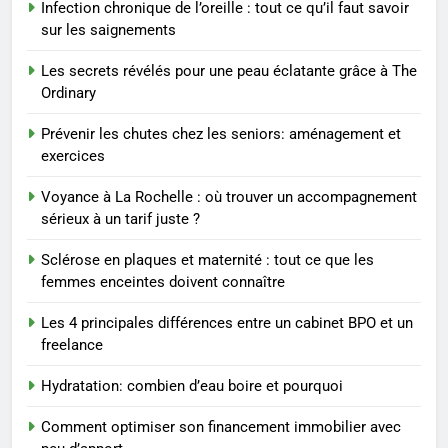
Infection chronique de l’oreille : tout ce qu’il faut savoir
sérieux à un tarif juste ?
BIEN ÊTRE
sur les saignements
Les secrets révélés pour une peau éclatante grâce à The
1
Ordinary
Les tendances mode qui
reviennent chaque année
Prévenir les chutes chez les seniors: aménagement et
exercices
MODE
Voyance à La Rochelle : où trouver un accompagnement
2
sérieux à un tarif juste ?
Les étapes clés pour créer une
Sclérose en plaques et maternité : tout ce que les
entreprise solide
femmes enceintes doivent connaître
ENTREPRISE
Les 4 principales différences entre un cabinet BPO et un
freelance
3
Maigrir efficacement grâce aux
Hydratation: combien d’eau boire et pourquoi
substituts de repas : guide et
conseils pratiques
BIEN ÊTRE
Comment optimiser son financement immobilier avec