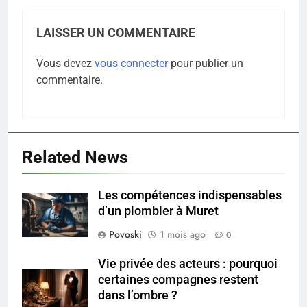
LAISSER UN COMMENTAIRE
Vous devez
vous connecter
pour publier un
commentaire.
Related News
Les compétences indispensables
5
d’un plombier à Muret
Infection chronique de l’oreille :
tout ce qu’il faut savoir sur les
Povoski
1 mois ago
0
saignements
SANTÉ
Vie privée des acteurs : pourquoi
certaines compagnes restent
6
dans l’ombre ?
Les secrets révélés pour une