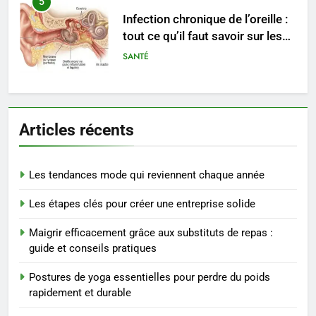
5
Infection chronique de l’oreille :
tout ce qu’il faut savoir sur les
saignements
SANTÉ
6
Les secrets révélés pour une
Articles récents
peau éclatante grâce à The
Ordinary
SANTÉ
Les tendances mode qui reviennent chaque année
7
Les étapes clés pour créer une entreprise solide
Prévenir les chutes chez les
seniors: aménagement et
Maigrir efficacement grâce aux substituts de repas :
exercices
BIEN ÊTRE
guide et conseils pratiques
Postures de yoga essentielles pour perdre du poids
8
rapidement et durable
Voyance à La Rochelle : où
trouver un accompagnement