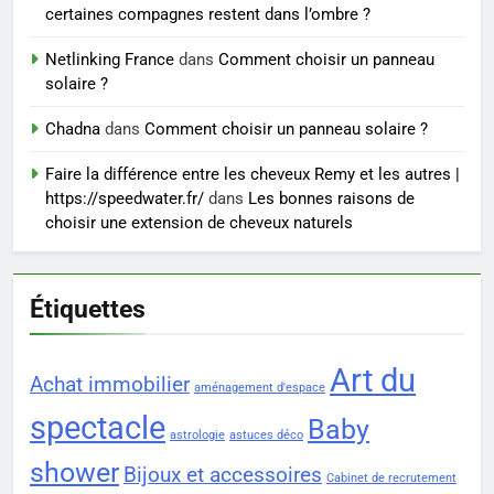
Prévenir les chutes chez les
certaines compagnes restent dans l’ombre ?
seniors: aménagement et
exercices
Netlinking France
dans
Comment choisir un panneau
BIEN ÊTRE
solaire ?
8
Chadna
dans
Comment choisir un panneau solaire ?
Voyance à La Rochelle : où
Faire la différence entre les cheveux Remy et les autres |
trouver un accompagnement
https://speedwater.fr/
dans
Les bonnes raisons de
sérieux à un tarif juste ?
BIEN ÊTRE
choisir une extension de cheveux naturels
Étiquettes
Art du
Achat immobilier
aménagement d'espace
spectacle
Baby
astrologie
astuces déco
shower
Bijoux et accessoires
Cabinet de recrutement