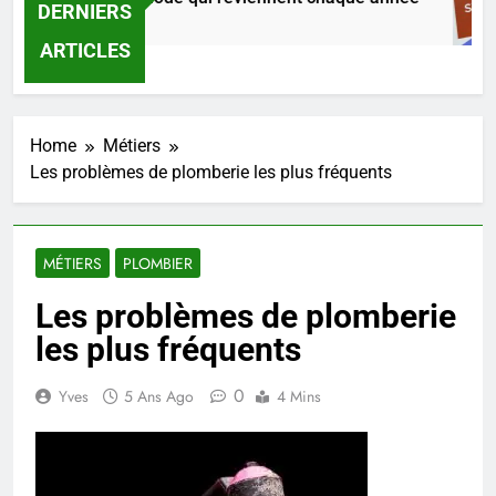
DERNIERS
2 Jours Ago
ARTICLES
Home
Métiers
Les problèmes de plomberie les plus fréquents
MÉTIERS
PLOMBIER
Les problèmes de plomberie
les plus fréquents
0
Yves
5 Ans Ago
4 Mins