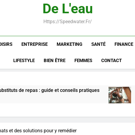
De L'eau
Infection chronique de l’oreille 
Https://speedwater.fr/
OISIRS
ENTREPRISE
MARKETING
SANTÉ
FINANCE
LIFESTYLE
BIEN ÊTRE
FEMMES
CONTACT
: guide et conseils pratiques
Postures de yog
7 Jours Ago
hats et des solutions pour y remédier