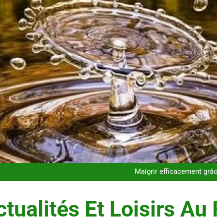
Infection chronique de l’oreille 
Les 
Maigrir efficacement grâc
Postures de yoga essentielle
Infection chronique de l’oreille 
Les 
tualités Et Loisirs Au 
Maigrir efficacement grâc
Postures de yoga essentielle