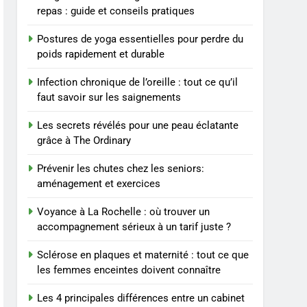
BIEN ÊTRE
repas : guide et conseils pratiques
à un tarif juste ?
8
Postures de yoga essentielles pour perdre du
Sclérose en plaques et
poids rapidement et durable
maternité : tout ce que les
femmes enceintes doivent
SANTÉ
Infection chronique de l’oreille : tout ce qu’il
connaître
faut savoir sur les saignements
1
Les étapes clés pour créer
Les secrets révélés pour une peau éclatante
une entreprise solide
grâce à The Ordinary
ENTREPRISE
Prévenir les chutes chez les seniors:
aménagement et exercices
2
Maigrir efficacement
Voyance à La Rochelle : où trouver un
grâce aux substituts de
accompagnement sérieux à un tarif juste ?
repas : guide et conseils
BIEN ÊTRE
pratiques
Sclérose en plaques et maternité : tout ce que
3
les femmes enceintes doivent connaître
Postures de yoga
essentielles pour perdre
Les 4 principales différences entre un cabinet