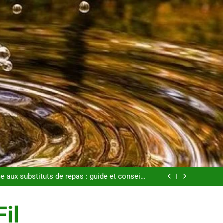
: tout ce qu’il faut savoir sur les saignements
étapes clés pour créer une entreprise solide
e aux substituts de repas : guide et conseils
pratiques
s pour perdre du poids rapidement et durable
: tout ce qu’il faut savoir sur les saignements
étapes clés pour créer une entreprise solide
Fil
e aux substituts de repas : guide et conseils
pratiques
s pour perdre du poids rapidement et durable