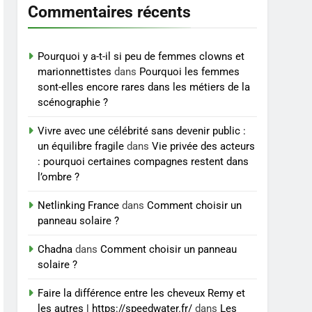
accompagnement sérieux
Commentaires récents
BIEN ÊTRE
à un tarif juste ?
8
Sclérose en plaques et
Pourquoi y a-t-il si peu de femmes clowns et
maternité : tout ce que les
marionnettistes
dans
Pourquoi les femmes
sont-elles encore rares dans les métiers de la
femmes enceintes doivent
SANTÉ
scénographie ?
connaître
Vivre avec une célébrité sans devenir public :
un équilibre fragile
dans
Vie privée des acteurs
: pourquoi certaines compagnes restent dans
l’ombre ?
Netlinking France
dans
Comment choisir un
panneau solaire ?
Chadna
dans
Comment choisir un panneau
solaire ?
Faire la différence entre les cheveux Remy et
les autres | https://speedwater.fr/
dans
Les