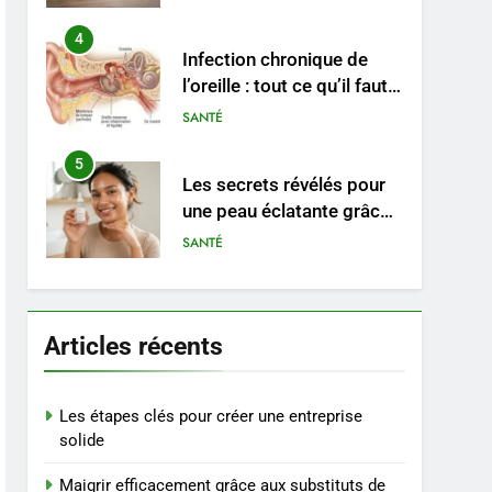
durable
4
Infection chronique de
l’oreille : tout ce qu’il faut
savoir sur les
SANTÉ
saignements
5
Les secrets révélés pour
une peau éclatante grâce
à The Ordinary
SANTÉ
6
Prévenir les chutes chez
les seniors: aménagement
Articles récents
et exercices
BIEN ÊTRE
7
Les étapes clés pour créer une entreprise
Voyance à La Rochelle : où
solide
trouver un
Maigrir efficacement grâce aux substituts de
accompagnement sérieux