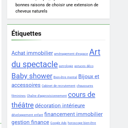
bonnes raisons de choisir une extension de
cheveux naturels
Étiquettes
Art
Achat immobilier
aménagement d'espace
du spectacle
astrologie
astuces déco
Baby shower
Bijoux et
Bien-être mental
accessoires
Cabinet de recrutement
chaussures
cours de
féminines
Chaîne d'approvisionnement
théâtre
décoration intérieure
financement immobilier
développement enfant
gestion finance
Google Ads
horoscope bien-être