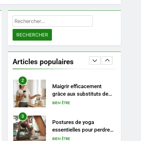
à un tarif juste ?
8
Sclérose en plaques et
Rechercher :
maternité : tout ce que les
femmes enceintes doivent
SANTÉ
connaître
1
Les étapes clés pour créer
une entreprise solide
Articles populaires
ENTREPRISE
2
Maigrir efficacement
grâce aux substituts de
repas : guide et conseils
BIEN ÊTRE
pratiques
3
Postures de yoga
essentielles pour perdre
du poids rapidement et
BIEN ÊTRE