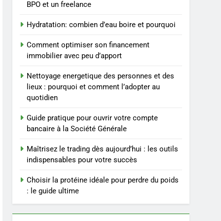
du poids rapidement et
BIEN ÊTRE
BPO et un freelance
durable
Hydratation: combien d’eau boire et pourquoi
4
Infection chronique de
Comment optimiser son financement
l’oreille : tout ce qu’il faut
immobilier avec peu d’apport
savoir sur les
SANTÉ
saignements
Nettoyage energetique des personnes et des
5
lieux : pourquoi et comment l’adopter au
Les secrets révélés pour
quotidien
une peau éclatante grâce
à The Ordinary
SANTÉ
Guide pratique pour ouvrir votre compte
bancaire à la Société Générale
6
Prévenir les chutes chez
Maîtrisez le trading dès aujourd’hui : les outils
les seniors: aménagement
indispensables pour votre succès
et exercices
BIEN ÊTRE
Choisir la protéine idéale pour perdre du poids
: le guide ultime
7
Voyance à La Rochelle : où
trouver un