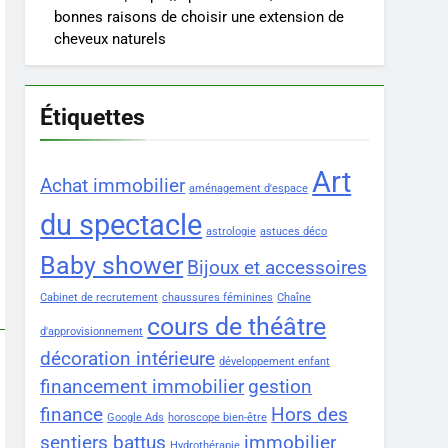
bonnes raisons de choisir une extension de
cheveux naturels
Étiquettes
Art
Achat immobilier
aménagement d'espace
du spectacle
astrologie
astuces déco
Baby shower
Bijoux et accessoires
Cabinet de recrutement
chaussures féminines
Chaîne
cours de théâtre
d'approvisionnement
décoration intérieure
développement enfant
financement immobilier
gestion
finance
Hors des
Google Ads
horoscope bien-être
sentiers battus
immobilier
Hydrothérapie