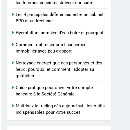
repas : guide et conseils
BIEN ÊTRE
les femmes enceintes doivent connaître
pratiques
Les 4 principales différences entre un cabinet
4
Postures de yoga
BPO et un freelance
essentielles pour perdre
Hydratation: combien d’eau boire et pourquoi
du poids rapidement et
BIEN ÊTRE
durable
Comment optimiser son financement
5
immobilier avec peu d’apport
Infection chronique de
l’oreille : tout ce qu’il faut
Nettoyage energetique des personnes et des
savoir sur les
SANTÉ
lieux : pourquoi et comment l’adopter au
saignements
quotidien
6
Les secrets révélés pour
Guide pratique pour ouvrir votre compte
une peau éclatante grâce
bancaire à la Société Générale
à The Ordinary
SANTÉ
Maîtrisez le trading dès aujourd’hui : les outils
indispensables pour votre succès
7
Prévenir les chutes chez
les seniors: aménagement