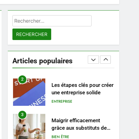
8
Voyance à La Rochelle : où
Rechercher :
trouver un
accompagnement sérieux
BIEN ÊTRE
à un tarif juste ?
1
Les tendances mode qui
reviennent chaque année
Articles populaires
MODE
2
Les étapes clés pour créer
une entreprise solide
ENTREPRISE
3
Maigrir efficacement
grâce aux substituts de
repas : guide et conseils
BIEN ÊTRE