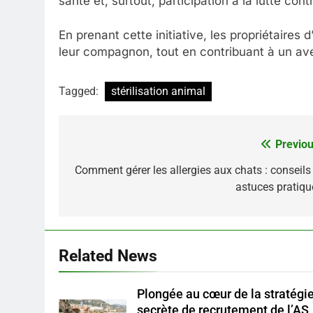
santé et, surtout, participation à la lutte cont
En prenant cette initiative, les propriétaires
leur compagnon, tout en contribuant à un av
Tagged:
stérilisation animal
Previou
Navigation
de
Comment gérer les allergies aux chats : conseils 
astuces pratiqu
l’article
Related News
Plongée au cœur de la stratégi
secrète de recrutement de l’AS