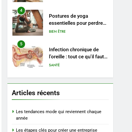
pratiques
4
Postures de yoga
essentielles pour perdre
du poids rapidement et
BIEN ÊTRE
durable
5
Infection chronique de
l’oreille : tout ce qu’il faut
savoir sur les
SANTÉ
saignements
6
Les secrets révélés pour
une peau éclatante grâce
Articles récents
à The Ordinary
SANTÉ
7
Les tendances mode qui reviennent chaque
Prévenir les chutes chez
année
les seniors: aménagement
Les étapes clés pour créer une entreprise
et exercices