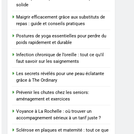
BIEN ÊTRE
solide
8
Maigrir efficacement grâce aux substituts de
Voyance à La Rochelle : où
repas : guide et conseils pratiques
trouver un
accompagnement sérieux
BIEN ÊTRE
Postures de yoga essentielles pour perdre du
à un tarif juste ?
poids rapidement et durable
1
Les tendances mode qui
Infection chronique de l’oreille : tout ce qu’il
reviennent chaque année
faut savoir sur les saignements
MODE
Les secrets révélés pour une peau éclatante
grâce à The Ordinary
2
Les étapes clés pour créer
Prévenir les chutes chez les seniors:
une entreprise solide
aménagement et exercices
ENTREPRISE
Voyance à La Rochelle : où trouver un
3
accompagnement sérieux à un tarif juste ?
Maigrir efficacement
grâce aux substituts de
Sclérose en plaques et maternité : tout ce que