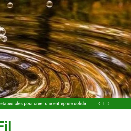
s pour perdre du poids rapidement et durable
endances mode qui reviennent chaque année
étapes clés pour créer une entreprise solide
e aux substituts de repas : guide et conseils
pratiques
s pour perdre du poids rapidement et durable
endances mode qui reviennent chaque année
Fil
étapes clés pour créer une entreprise solide
e aux substituts de repas : guide et conseils