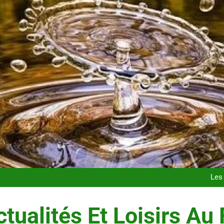
Postures de yoga essentielle
Les t
Les 
Maigrir efficacement grâc
Postures de yoga essentielle
Les t
tualités Et Loisirs Au 
Les 
Maigrir efficacement grâc