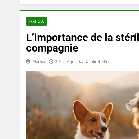
PRATIQUE
L’importance de la stéri
compagnie
0
Marise
2 Ans Ago
4 Mins