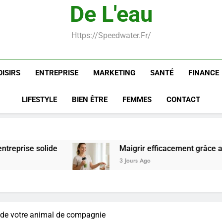
De L'eau
Postures de yoga essentielle
Https://speedwater.fr/
OISIRS
ENTREPRISE
MARKETING
SANTÉ
FINANCE
LIFESTYLE
BIEN ÊTRE
FEMMES
CONTACT
Maigrir efficacement grâce aux substituts de repa
3 Jours Ago
on de votre animal de compagnie