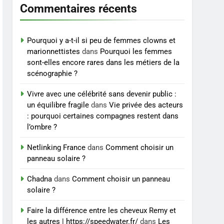
et exercices
Commentaires récents
BIEN ÊTRE
8
Voyance à La Rochelle : où
Pourquoi y a-t-il si peu de femmes clowns et
trouver un
marionnettistes
dans
Pourquoi les femmes
sont-elles encore rares dans les métiers de la
accompagnement sérieux
BIEN ÊTRE
scénographie ?
à un tarif juste ?
Vivre avec une célébrité sans devenir public :
un équilibre fragile
dans
Vie privée des acteurs
: pourquoi certaines compagnes restent dans
l’ombre ?
Netlinking France
dans
Comment choisir un
panneau solaire ?
Chadna
dans
Comment choisir un panneau
solaire ?
Faire la différence entre les cheveux Remy et
les autres | https://speedwater.fr/
dans
Les