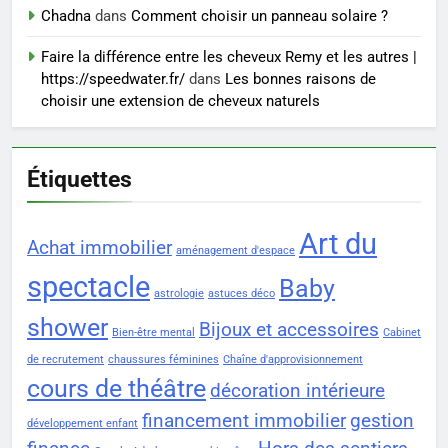
Sclérose en plaques et
Chadna
dans
Comment choisir un panneau solaire ?
maternité : tout ce que les
Faire la différence entre les cheveux Remy et les autres |
femmes enceintes doivent
SANTÉ
https://speedwater.fr/
dans
Les bonnes raisons de
connaître
choisir une extension de cheveux naturels
Étiquettes
Art du
Achat immobilier
aménagement d'espace
spectacle
Baby
astrologie
astuces déco
shower
Bijoux et accessoires
Bien-être mental
Cabinet
de recrutement
chaussures féminines
Chaîne d'approvisionnement
cours de théâtre
décoration intérieure
financement immobilier
gestion
développement enfant