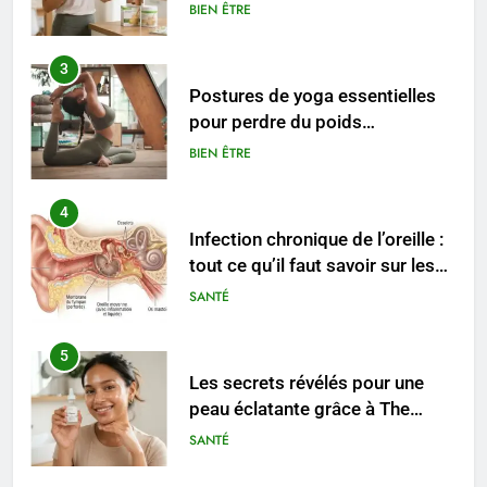
conseils pratiques
BIEN ÊTRE
3
Postures de yoga essentielles
pour perdre du poids
rapidement et durable
BIEN ÊTRE
4
Infection chronique de l’oreille :
tout ce qu’il faut savoir sur les
saignements
SANTÉ
5
Les secrets révélés pour une
peau éclatante grâce à The
Ordinary
SANTÉ