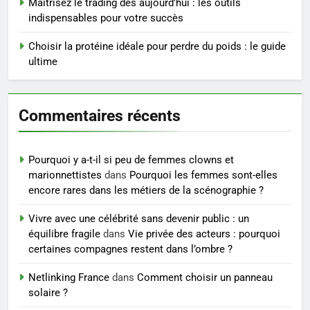
Maîtrisez le trading dès aujourd’hui : les outils
indispensables pour votre succès
5
Les secrets révélés pour une
Choisir la protéine idéale pour perdre du poids : le guide
peau éclatante grâce à The
ultime
Ordinary
SANTÉ
Commentaires récents
6
Prévenir les chutes chez les
seniors: aménagement et
Pourquoi y a-t-il si peu de femmes clowns et
exercices
BIEN ÊTRE
marionnettistes
dans
Pourquoi les femmes sont-elles
encore rares dans les métiers de la scénographie ?
7
Vivre avec une célébrité sans devenir public : un
Voyance à La Rochelle : où
équilibre fragile
dans
Vie privée des acteurs : pourquoi
trouver un accompagnement
certaines compagnes restent dans l’ombre ?
sérieux à un tarif juste ?
BIEN ÊTRE
Netlinking France
dans
Comment choisir un panneau
solaire ?
8