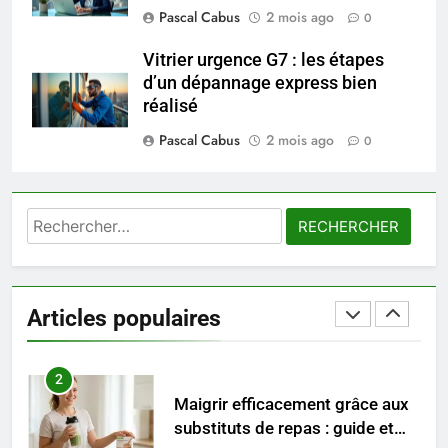
Voyance à La Rochelle : où
Pascal Cabus
2 mois ago
0
trouver un accompagnement
sérieux à un tarif juste ?
Vitrier urgence G7 : les étapes
BIEN ÊTRE
d’un dépannage express bien
réalisé
8
Pascal Cabus
2 mois ago
Sclérose en plaques et
0
maternité : tout ce que les
femmes enceintes doivent
SANTÉ
connaître
Rechercher :
1
Les étapes clés pour créer une
entreprise solide
Articles populaires
ENTREPRISE
2
Maigrir efficacement grâce aux
substituts de repas : guide et