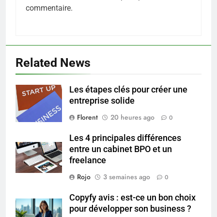
commentaire.
Related News
5
Les étapes clés pour créer une
Les secrets révélés pour une
entreprise solide
peau éclatante grâce à The
Ordinary
Florent
20 heures ago
0
SANTÉ
Les 4 principales différences
6
entre un cabinet BPO et un
Prévenir les chutes chez les
freelance
seniors: aménagement et
Rojo
3 semaines ago
0
exercices
BIEN ÊTRE
Copyfy avis : est-ce un bon choix
pour développer son business ?
7