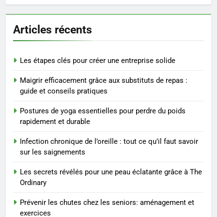
6
Prévenir les chutes chez les
Articles récents
seniors: aménagement et
exercices
BIEN ÊTRE
Les étapes clés pour créer une entreprise solide
7
Maigrir efficacement grâce aux substituts de repas :
Voyance à La Rochelle : où
guide et conseils pratiques
trouver un accompagnement
sérieux à un tarif juste ?
BIEN ÊTRE
Postures de yoga essentielles pour perdre du poids
rapidement et durable
8
Infection chronique de l’oreille : tout ce qu’il faut savoir
Sclérose en plaques et
sur les saignements
maternité : tout ce que les
femmes enceintes doivent
SANTÉ
Les secrets révélés pour une peau éclatante grâce à The
connaître
Ordinary
1
Prévenir les chutes chez les seniors: aménagement et
Les étapes clés pour créer une
exercices