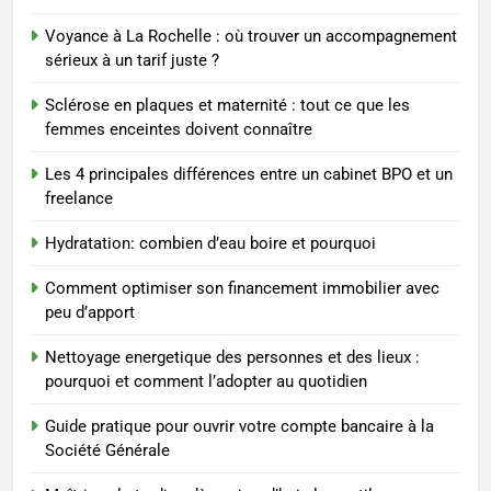
entreprise solide
Voyance à La Rochelle : où trouver un accompagnement
ENTREPRISE
sérieux à un tarif juste ?
2
Sclérose en plaques et maternité : tout ce que les
Maigrir efficacement grâce aux
femmes enceintes doivent connaître
substituts de repas : guide et
Les 4 principales différences entre un cabinet BPO et un
conseils pratiques
BIEN ÊTRE
freelance
Hydratation: combien d’eau boire et pourquoi
3
Postures de yoga essentielles
Comment optimiser son financement immobilier avec
pour perdre du poids
peu d’apport
rapidement et durable
BIEN ÊTRE
Nettoyage energetique des personnes et des lieux :
pourquoi et comment l’adopter au quotidien
4
Infection chronique de l’oreille :
Guide pratique pour ouvrir votre compte bancaire à la
tout ce qu’il faut savoir sur les
Société Générale
saignements
SANTÉ