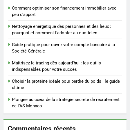
Comment optimiser son financement immobilier avec
4
peu d’apport
Les secrets révélés pour une
peau éclatante grâce à The
Nettoyage energetique des personnes et des lieux :
Ordinary
SANTÉ
pourquoi et comment l’adopter au quotidien
Guide pratique pour ouvrir votre compte bancaire à la
5
Société Générale
Prévenir les chutes chez les
seniors: aménagement et
Maîtrisez le trading dès aujourd’hui : les outils
exercices
indispensables pour votre succès
BIEN ÊTRE
Choisir la protéine idéale pour perdre du poids : le guide
6
ultime
Voyance à La Rochelle : où
trouver un accompagnement
Plongée au cœur de la stratégie secrète de recrutement
de l’AS Monaco
sérieux à un tarif juste ?
BIEN ÊTRE
7
Commentaires récents