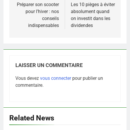
de
Préparer son scooter
Les 10 pièges à éviter
pour l’hiver : nos
absolument quand
l’article
conseils
on investit dans les
indispensables
dividendes
LAISSER UN COMMENTAIRE
Vous devez
vous connecter
pour publier un
5
commentaire.
Prévenir les chutes chez les
seniors: aménagement et
exercices
BIEN ÊTRE
Related News
6
Voyance à La Rochelle : où