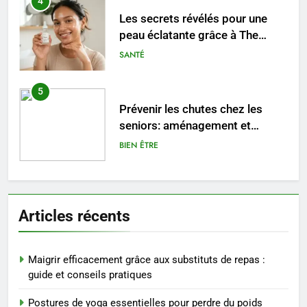
5
Prévenir les chutes chez les
seniors: aménagement et
exercices
BIEN ÊTRE
6
Voyance à La Rochelle : où
trouver un accompagnement
sérieux à un tarif juste ?
BIEN ÊTRE
7
Sclérose en plaques et
Articles récents
maternité : tout ce que les
femmes enceintes doivent
SANTÉ
connaître
Maigrir efficacement grâce aux substituts de repas :
8
guide et conseils pratiques
Les 4 principales différences
Postures de yoga essentielles pour perdre du poids
entre un cabinet BPO et un