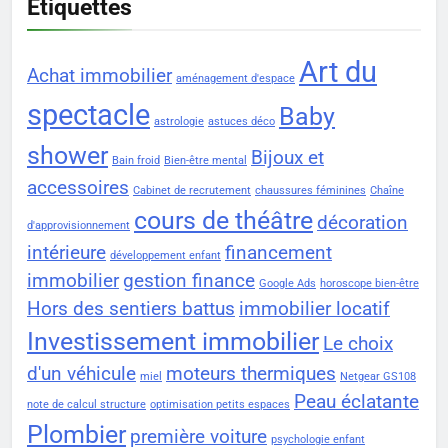
Étiquettes
Art du
Achat immobilier
aménagement d'espace
spectacle
Baby
astrologie
astuces déco
shower
Bijoux et
Bain froid
Bien-être mental
accessoires
Cabinet de recrutement
chaussures féminines
Chaîne
cours de théâtre
décoration
d'approvisionnement
intérieure
financement
développement enfant
immobilier
gestion finance
Google Ads
horoscope bien-être
Hors des sentiers battus
immobilier locatif
Investissement immobilier
Le choix
d'un véhicule
moteurs thermiques
miel
Netgear GS108
Peau éclatante
note de calcul structure
optimisation petits espaces
Plombier
première voiture
psychologie enfant