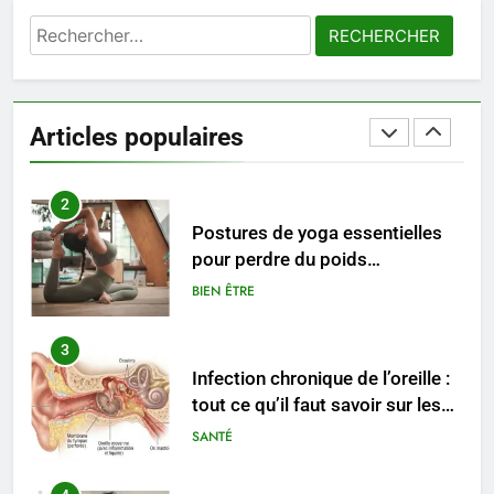
Rechercher :
2
Postures de yoga essentielles
pour perdre du poids
Articles populaires
rapidement et durable
BIEN ÊTRE
3
Infection chronique de l’oreille :
tout ce qu’il faut savoir sur les
saignements
SANTÉ
4
Les secrets révélés pour une
peau éclatante grâce à The
Ordinary
SANTÉ