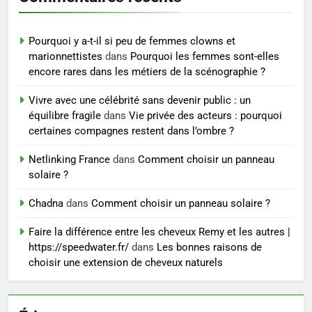
Sclérose en plaques et
maternité : tout ce que les
femmes enceintes doivent
SANTÉ
Pourquoi y a-t-il si peu de femmes clowns et
connaître
marionnettistes
dans
Pourquoi les femmes sont-elles
encore rares dans les métiers de la scénographie ?
8
Les 4 principales différences
Vivre avec une célébrité sans devenir public : un
entre un cabinet BPO et un
équilibre fragile
dans
Vie privée des acteurs : pourquoi
freelance
ENTREPRISE
certaines compagnes restent dans l’ombre ?
Netlinking France
dans
Comment choisir un panneau
solaire ?
Chadna
dans
Comment choisir un panneau solaire ?
Faire la différence entre les cheveux Remy et les autres |
https://speedwater.fr/
dans
Les bonnes raisons de
choisir une extension de cheveux naturels