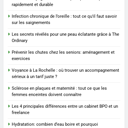
rapidement et durable
freelance
ENTREPRISE
Infection chronique de l’oreille : tout ce qu’il faut savoir
sur les saignements
1
Maigrir efficacement grâce aux
Les secrets révélés pour une peau éclatante grâce à The
substituts de repas : guide et
Ordinary
conseils pratiques
BIEN ÊTRE
Prévenir les chutes chez les seniors: aménagement et
exercices
2
Postures de yoga essentielles
Voyance à La Rochelle : où trouver un accompagnement
pour perdre du poids
sérieux à un tarif juste ?
rapidement et durable
BIEN ÊTRE
Sclérose en plaques et maternité : tout ce que les
femmes enceintes doivent connaître
3
Infection chronique de l’oreille :
Les 4 principales différences entre un cabinet BPO et un
freelance
tout ce qu’il faut savoir sur les
saignements
SANTÉ
Hydratation: combien d’eau boire et pourquoi