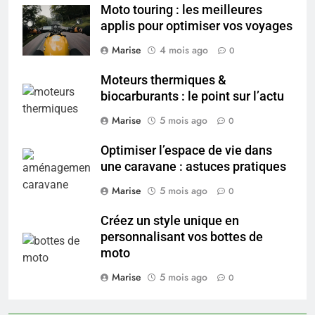
Moto touring : les meilleures
trouver un accompagnement
applis pour optimiser vos voyages
sérieux à un tarif juste ?
BIEN ÊTRE
Marise
4 mois ago
0
7
Moteurs thermiques &
Sclérose en plaques et
biocarburants : le point sur l’actu
maternité : tout ce que les
Marise
5 mois ago
0
femmes enceintes doivent
SANTÉ
connaître
Optimiser l’espace de vie dans
une caravane : astuces pratiques
8
Les 4 principales différences
Marise
5 mois ago
0
entre un cabinet BPO et un
freelance
Créez un style unique en
ENTREPRISE
personnalisant vos bottes de
moto
1
Marise
5 mois ago
Maigrir efficacement grâce aux
0
substituts de repas : guide et
conseils pratiques
BIEN ÊTRE