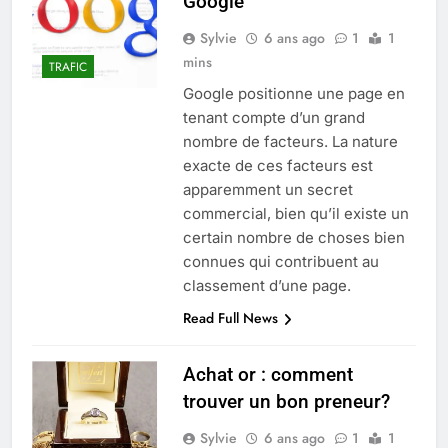
Google
Sylvie
6 ans ago
1
1
mins
TRAFIC
Google positionne une page en
tenant compte d’un grand
nombre de facteurs. La nature
exacte de ces facteurs est
apparemment un secret
commercial, bien qu’il existe un
certain nombre de choses bien
connues qui contribuent au
5
classement d’une page.
Infection chronique de l’oreille :
Read Full News
tout ce qu’il faut savoir sur les
saignements
SANTÉ
Achat or : comment
trouver un bon preneur?
6
Les secrets révélés pour une
Sylvie
6 ans ago
1
1