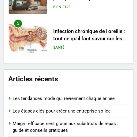
Infection chronique de l’oreille :
tout ce qu’il faut savoir sur les
saignements
SANTÉ
6
Les secrets révélés pour une
peau éclatante grâce à The
Ordinary
SANTÉ
7
Articles récents
Prévenir les chutes chez les
seniors: aménagement et
exercices
Les tendances mode qui reviennent chaque année
BIEN ÊTRE
Les étapes clés pour créer une entreprise solide
8
Voyance à La Rochelle : où
Maigrir efficacement grâce aux substituts de repas :
trouver un accompagnement
guide et conseils pratiques