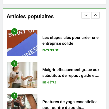
2
Les étapes clés pour créer une
Articles populaires
entreprise solide
ENTREPRISE
3
Maigrir efficacement grâce aux
substituts de repas : guide et
conseils pratiques
BIEN ÊTRE
4
Postures de yoga essentielles
pour perdre du poids
rapidement et durable
BIEN ÊTRE
5