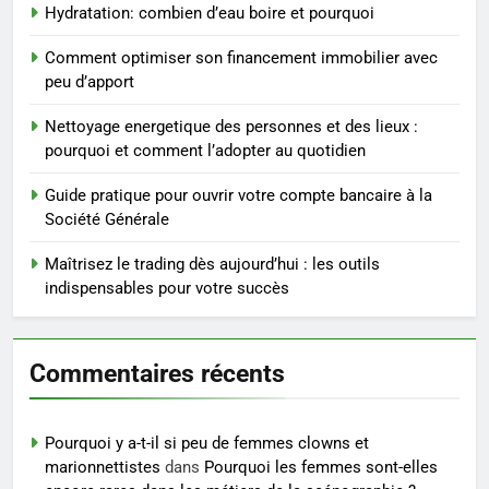
4
Hydratation: combien d’eau boire et pourquoi
Postures de yoga essentielles
Comment optimiser son financement immobilier avec
pour perdre du poids
peu d’apport
rapidement et durable
BIEN ÊTRE
Nettoyage energetique des personnes et des lieux :
pourquoi et comment l’adopter au quotidien
5
Infection chronique de l’oreille :
Guide pratique pour ouvrir votre compte bancaire à la
tout ce qu’il faut savoir sur les
Société Générale
saignements
SANTÉ
Maîtrisez le trading dès aujourd’hui : les outils
indispensables pour votre succès
6
Les secrets révélés pour une
peau éclatante grâce à The
Commentaires récents
Ordinary
SANTÉ
7
Pourquoi y a-t-il si peu de femmes clowns et
marionnettistes
dans
Pourquoi les femmes sont-elles
Prévenir les chutes chez les