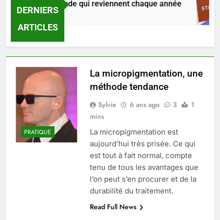
s tendances mode qui reviennent chaque année
DERNIERS
ours Ago
ARTICLES
La micropigmentation, une
méthode tendance
Sylvie
6 ans ago
3
1
mins
La micropigmentation est
PRATIQUE
aujourd’hui très prisée. Ce qui
est tout à fait normal, compte
tenu de tous les avantages que
l’on peut s’en procurer et de la
durabilité du traitement.
Read Full News