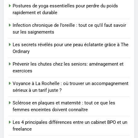
sérieux à un tarif juste ?
BIEN ÊTRE
Postures de yoga essentielles pour perdre du poids
rapidement et durable
1
Infection chronique de l’oreille : tout ce qu’il faut savoir
Les tendances mode qui
sur les saignements
reviennent chaque année
MODE
Les secrets révélés pour une peau éclatante grâce à The
Ordinary
2
Prévenir les chutes chez les seniors: aménagement et
Les étapes clés pour créer une
exercices
entreprise solide
ENTREPRISE
Voyance à La Rochelle : où trouver un accompagnement
sérieux à un tarif juste ?
3
Sclérose en plaques et maternité : tout ce que les
Maigrir efficacement grâce aux
femmes enceintes doivent connaître
substituts de repas : guide et
Les 4 principales différences entre un cabinet BPO et un
conseils pratiques
BIEN ÊTRE
freelance