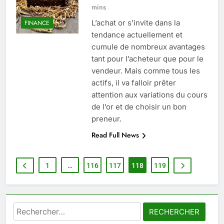
peau éclatante grâce à The
mins
Ordinary
SANTÉ
L’achat or s’invite dans la
FINANCE
tendance actuellement et
7
cumule de nombreux avantages
Prévenir les chutes chez les
tant pour l’acheteur que pour le
seniors: aménagement et
vendeur. Mais comme tous les
exercices
BIEN ÊTRE
actifs, il va falloir prêter
attention aux variations du cours
de l’or et de choisir un bon
8
preneur.
Voyance à La Rochelle : où
trouver un accompagnement
Read Full News
sérieux à un tarif juste ?
BIEN ÊTRE
1
…
116
117
118
119
1
Les tendances mode qui
reviennent chaque année
Rechercher :
MODE