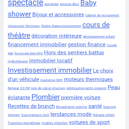
spectacle
Baby
astrologie
astuces déco
shower
Bijoux et accessoires
Cabinet de recrutement
cours de
chaussures féminines
Chaîne d'approvisionnement
théâtre
décoration intérieure
développement enfant
financement immobilier
gestion finance
Google
Hors des sentiers battus
Ads
horoscope bien-être
immobilier locatif
Hydrothérapie
Investissement immobilier
Le choix
d'un véhicule
moteurs thermiques
marketing SMS
Peau
Netgear GS108
note de calcul structure
optimisation petits espaces
Plombier
éclatante
première voiture
Recettes de brunch
santé
Récupération sportive
Sourcing
tendances mode
Vietnam
Sous-traitance Asie
thérapie enfant
voitures de sport
Transition énergétique
troubles infantiles