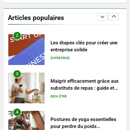
Les tendances mode qui
reviennent chaque année
Articles populaires
MODE
2
Les étapes clés pour créer une
entreprise solide
ENTREPRISE
3
Maigrir efficacement grâce aux
substituts de repas : guide et
conseils pratiques
BIEN ÊTRE
4
Postures de yoga essentielles
pour perdre du poids