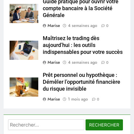
Guide pratique pour ouvrir votre
compte bancaire à la Société
6
Générale
Les secrets révélés pour une
Marise
4 semaines ago
0
peau éclatante grâce à The
Ordinary
SANTÉ
Maîtrisez le trading dès
aujourd’hui : les outils
indispensables pour votre succès
7
Prévenir les chutes chez les
Marise
4 semaines ago
0
seniors: aménagement et
exercices
Prêt personnel ou hypothèque :
BIEN ÊTRE
Démêler l’opportunité financière
du risque invisible
8
Marise
1 mois ago
Voyance à La Rochelle : où
0
trouver un accompagnement
sérieux à un tarif juste ?
BIEN ÊTRE
Rechercher :
1