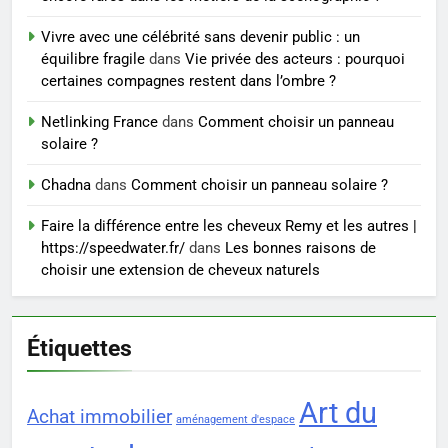
Vivre avec une célébrité sans devenir public : un
7
équilibre fragile
dans
Vie privée des acteurs : pourquoi
Prévenir les chutes chez les
certaines compagnes restent dans l’ombre ?
seniors: aménagement et
exercices
Netlinking France
dans
Comment choisir un panneau
BIEN ÊTRE
solaire ?
8
Chadna
dans
Comment choisir un panneau solaire ?
Voyance à La Rochelle : où
Faire la différence entre les cheveux Remy et les autres |
trouver un accompagnement
https://speedwater.fr/
dans
Les bonnes raisons de
sérieux à un tarif juste ?
BIEN ÊTRE
choisir une extension de cheveux naturels
Étiquettes
Art du
Achat immobilier
aménagement d'espace