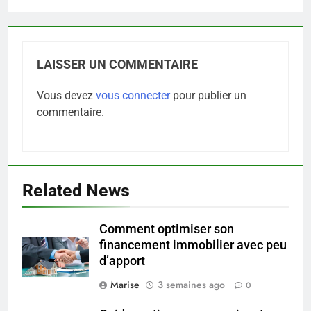
LAISSER UN COMMENTAIRE
Vous devez
vous connecter
pour publier un
commentaire.
Related News
Comment optimiser son
financement immobilier avec peu
5
d’apport
Infection chronique de l’oreille :
tout ce qu’il faut savoir sur les
Marise
3 semaines ago
0
saignements
SANTÉ