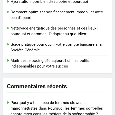
Hydratation: combien d’eau boire et pourquoi
substituts de repas : guide et
conseils pratiques
BIEN ÊTRE
Comment optimiser son financement immobilier avec
peu d’apport
4
Nettoyage energetique des personnes et des lieux :
Postures de yoga essentielles
pourquoi et comment l’adopter au quotidien
pour perdre du poids
rapidement et durable
Guide pratique pour ouvrir votre compte bancaire à la
BIEN ÊTRE
Société Générale
5
Maîtrisez le trading dès aujourd’hui : les outils
Infection chronique de l’oreille :
indispensables pour votre succès
tout ce qu’il faut savoir sur les
saignements
SANTÉ
Commentaires récents
6
Les secrets révélés pour une
Pourquoi y a-t-il si peu de femmes clowns et
peau éclatante grâce à The
marionnettistes
dans
Pourquoi les femmes sont-elles
Ordinary
SANTÉ
encore rares dans les métiers de la scénographie ?