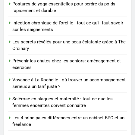
Postures de yoga essentielles pour perdre du poids
8
rapidement et durable
Voyance à La Rochelle : où
trouver un accompagnement
Infection chronique de l’oreille : tout ce qu’il faut savoir
sérieux à un tarif juste ?
BIEN ÊTRE
sur les saignements
Les secrets révélés pour une peau éclatante grâce à The
1
Ordinary
Les tendances mode qui
reviennent chaque année
Prévenir les chutes chez les seniors: aménagement et
exercices
MODE
Voyance à La Rochelle : où trouver un accompagnement
2
sérieux à un tarif juste ?
Les étapes clés pour créer une
Sclérose en plaques et maternité : tout ce que les
entreprise solide
femmes enceintes doivent connaître
ENTREPRISE
Les 4 principales différences entre un cabinet BPO et un
freelance
3
Maigrir efficacement grâce aux