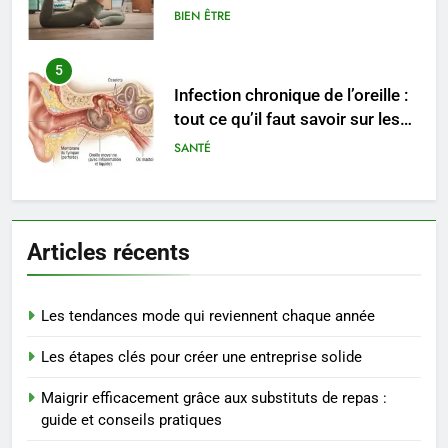
rapidement et durable
BIEN ÊTRE
5
Infection chronique de l’oreille :
tout ce qu’il faut savoir sur les
saignements
SANTÉ
6
Les secrets révélés pour une
Articles récents
peau éclatante grâce à The
Ordinary
SANTÉ
Les tendances mode qui reviennent chaque année
7
Les étapes clés pour créer une entreprise solide
Prévenir les chutes chez les
seniors: aménagement et
Maigrir efficacement grâce aux substituts de repas :
exercices
BIEN ÊTRE
guide et conseils pratiques