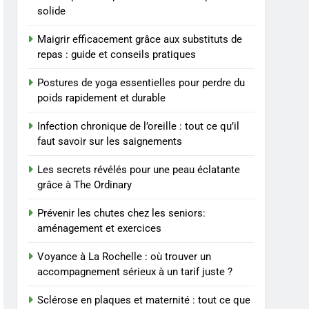
BIEN ÊTRE
solide
8
Maigrir efficacement grâce aux substituts de
Voyance à La Rochelle : où
repas : guide et conseils pratiques
trouver un
accompagnement sérieux
BIEN ÊTRE
Postures de yoga essentielles pour perdre du
à un tarif juste ?
poids rapidement et durable
1
Les tendances mode qui
Infection chronique de l’oreille : tout ce qu’il
reviennent chaque année
faut savoir sur les saignements
MODE
Les secrets révélés pour une peau éclatante
grâce à The Ordinary
2
Les étapes clés pour créer
Prévenir les chutes chez les seniors:
une entreprise solide
aménagement et exercices
ENTREPRISE
Voyance à La Rochelle : où trouver un
3
accompagnement sérieux à un tarif juste ?
Maigrir efficacement
grâce aux substituts de
Sclérose en plaques et maternité : tout ce que