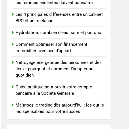
repas : guide et conseils
BIEN ÊTRE
les femmes enceintes doivent connaître
pratiques
Les 4 principales différences entre un cabinet
4
Postures de yoga
BPO et un freelance
essentielles pour perdre
Hydratation: combien d’eau boire et pourquoi
du poids rapidement et
BIEN ÊTRE
durable
Comment optimiser son financement
5
immobilier avec peu d’apport
Infection chronique de
l’oreille : tout ce qu’il faut
Nettoyage energetique des personnes et des
savoir sur les
SANTÉ
lieux : pourquoi et comment l’adopter au
saignements
quotidien
6
Les secrets révélés pour
Guide pratique pour ouvrir votre compte
une peau éclatante grâce
bancaire à la Société Générale
à The Ordinary
SANTÉ
Maîtrisez le trading dès aujourd’hui : les outils
indispensables pour votre succès
7
Prévenir les chutes chez
les seniors: aménagement