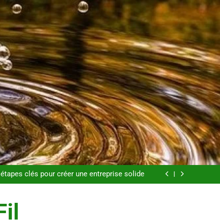
s pour perdre du poids rapidement et durable
endances mode qui reviennent chaque année
étapes clés pour créer une entreprise solide
e aux substituts de repas : guide et conseils
pratiques
s pour perdre du poids rapidement et durable
endances mode qui reviennent chaque année
Fil
étapes clés pour créer une entreprise solide
e aux substituts de repas : guide et conseils