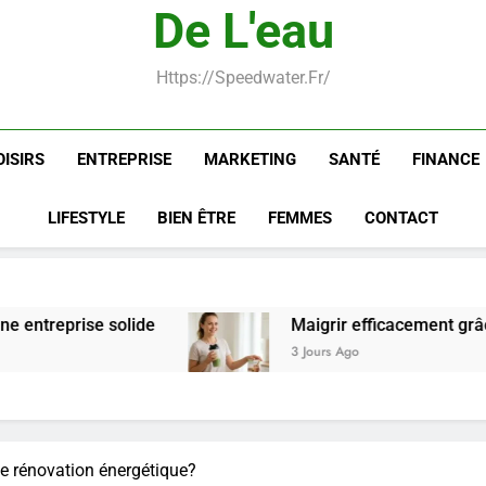
De L'eau
Postures de yoga essentielle
Https://speedwater.fr/
OISIRS
ENTREPRISE
MARKETING
SANTÉ
FINANCE
LIFESTYLE
BIEN ÊTRE
FEMMES
CONTACT
e
Maigrir efficacement grâce aux substituts de
3 Jours Ago
e rénovation énergétique?