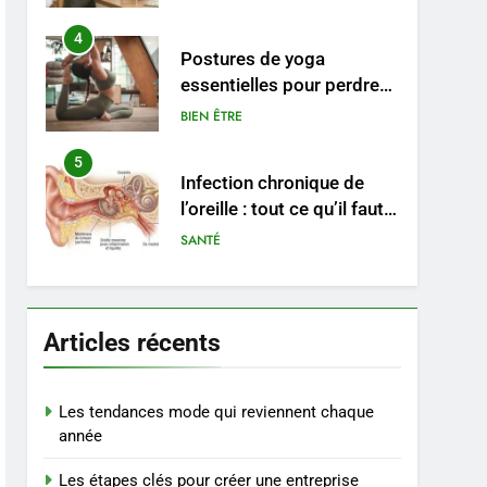
pratiques
4
Postures de yoga
essentielles pour perdre
du poids rapidement et
BIEN ÊTRE
durable
5
Infection chronique de
l’oreille : tout ce qu’il faut
savoir sur les
SANTÉ
saignements
6
Les secrets révélés pour
une peau éclatante grâce
Articles récents
à The Ordinary
SANTÉ
7
Les tendances mode qui reviennent chaque
Prévenir les chutes chez
année
les seniors: aménagement
Les étapes clés pour créer une entreprise
et exercices