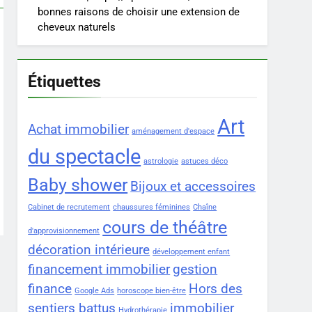
bonnes raisons de choisir une extension de
cheveux naturels
Étiquettes
Art
Achat immobilier
aménagement d'espace
du spectacle
astrologie
astuces déco
Baby shower
Bijoux et accessoires
Cabinet de recrutement
chaussures féminines
Chaîne
cours de théâtre
d'approvisionnement
décoration intérieure
développement enfant
financement immobilier
gestion
finance
Hors des
Google Ads
horoscope bien-être
sentiers battus
immobilier
Hydrothérapie