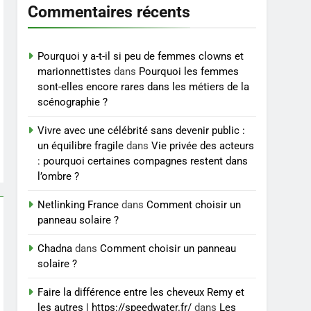
et exercices
Commentaires récents
BIEN ÊTRE
8
Voyance à La Rochelle : où
Pourquoi y a-t-il si peu de femmes clowns et
trouver un
marionnettistes
dans
Pourquoi les femmes
sont-elles encore rares dans les métiers de la
accompagnement sérieux
BIEN ÊTRE
scénographie ?
à un tarif juste ?
Vivre avec une célébrité sans devenir public :
un équilibre fragile
dans
Vie privée des acteurs
: pourquoi certaines compagnes restent dans
l’ombre ?
Netlinking France
dans
Comment choisir un
panneau solaire ?
Chadna
dans
Comment choisir un panneau
solaire ?
Faire la différence entre les cheveux Remy et
les autres | https://speedwater.fr/
dans
Les