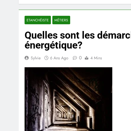
ETANCHÉISTE
MÉTIERS
Quelles sont les démarc
énergétique?
0
Sylvie
6 Ans Ago
4 Mins