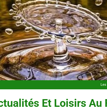
Postures de yoga essentielle
Les t
Les 
Maigrir efficacement grâc
Postures de yoga essentielle
Les t
tualités Et Loisirs Au 
Les 
Maigrir efficacement grâc