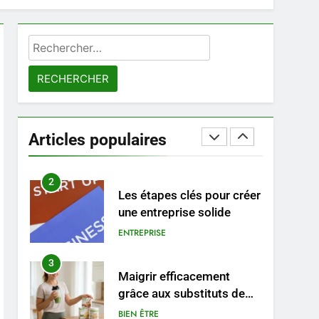
8
Voyance à La Rochelle : où
Rechercher :
trouver un
accompagnement sérieux
BIEN ÊTRE
à un tarif juste ?
1
Les tendances mode qui
reviennent chaque année
Articles populaires
MODE
2
Les étapes clés pour créer
une entreprise solide
ENTREPRISE
3
Maigrir efficacement
grâce aux substituts de
repas : guide et conseils
BIEN ÊTRE