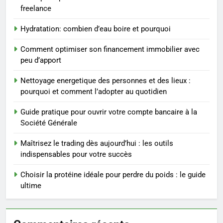
conseils pratiques
BIEN ÊTRE
freelance
Hydratation: combien d’eau boire et pourquoi
3
Postures de yoga essentielles
Comment optimiser son financement immobilier avec
pour perdre du poids
peu d’apport
rapidement et durable
BIEN ÊTRE
Nettoyage energetique des personnes et des lieux :
pourquoi et comment l’adopter au quotidien
4
Infection chronique de l’oreille :
Guide pratique pour ouvrir votre compte bancaire à la
tout ce qu’il faut savoir sur les
Société Générale
saignements
SANTÉ
Maîtrisez le trading dès aujourd’hui : les outils
indispensables pour votre succès
5
Les secrets révélés pour une
Choisir la protéine idéale pour perdre du poids : le guide
peau éclatante grâce à The
ultime
Ordinary
SANTÉ