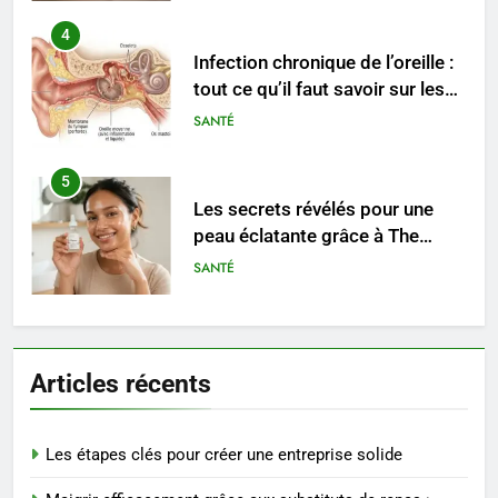
4
Infection chronique de l’oreille :
tout ce qu’il faut savoir sur les
saignements
SANTÉ
5
Les secrets révélés pour une
peau éclatante grâce à The
Ordinary
SANTÉ
6
Prévenir les chutes chez les
Articles récents
seniors: aménagement et
exercices
BIEN ÊTRE
Les étapes clés pour créer une entreprise solide
7