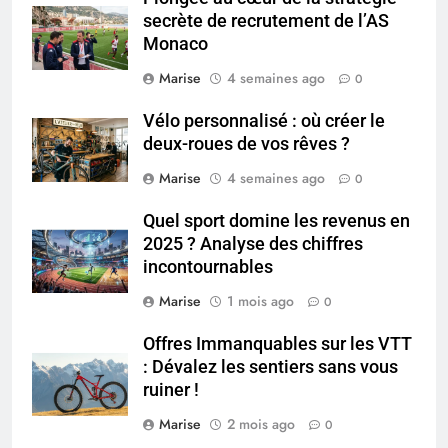
5
secrète de recrutement de l’AS
Les secrets révélés pour une
Monaco
peau éclatante grâce à The
Ordinary
Marise
4 semaines ago
0
SANTÉ
Vélo personnalisé : où créer le
6
deux-roues de vos rêves ?
Prévenir les chutes chez les
Marise
4 semaines ago
0
seniors: aménagement et
exercices
BIEN ÊTRE
Quel sport domine les revenus en
2025 ? Analyse des chiffres
incontournables
7
Voyance à La Rochelle : où
Marise
1 mois ago
0
trouver un accompagnement
sérieux à un tarif juste ?
Offres Immanquables sur les VTT
BIEN ÊTRE
: Dévalez les sentiers sans vous
ruiner !
8
Marise
2 mois ago
Sclérose en plaques et
0