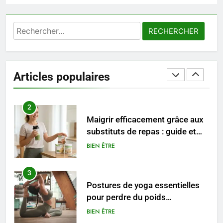
maternité : tout ce que les
femmes enceintes doivent
SANTÉ
connaître
Rechercher :
1
Les étapes clés pour créer une
entreprise solide
Articles populaires
ENTREPRISE
2
Maigrir efficacement grâce aux
substituts de repas : guide et
conseils pratiques
BIEN ÊTRE
3
Postures de yoga essentielles
pour perdre du poids
rapidement et durable
BIEN ÊTRE