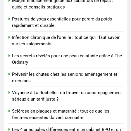
Maigrir efficacement grâce aux substituts de repas :
Voyance à La Rochelle : où
guide et conseils pratiques
trouver un accompagnement
sérieux à un tarif juste ?
BIEN ÊTRE
Postures de yoga essentielles pour perdre du poids
rapidement et durable
8
Infection chronique de l’oreille : tout ce qu’il faut savoir
Sclérose en plaques et
sur les saignements
maternité : tout ce que les
femmes enceintes doivent
SANTÉ
Les secrets révélés pour une peau éclatante grâce à The
connaître
Ordinary
1
Prévenir les chutes chez les seniors: aménagement et
Les étapes clés pour créer une
exercices
entreprise solide
Voyance à La Rochelle : où trouver un accompagnement
ENTREPRISE
sérieux à un tarif juste ?
2
Sclérose en plaques et maternité : tout ce que les
Maigrir efficacement grâce aux
femmes enceintes doivent connaître
substituts de repas : guide et
Les 4 principales différences entre un cabinet BPO et un