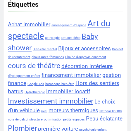
Étiquettes
Art du
Achat immobilier
aménagement d'espace
spectacle
Baby
astrologie
astuces déco
shower
Bijoux et accessoires
Bien-être mental
Cabinet
de recrutement
chaussures féminines
Chaîne d'approvisionnement
cours de théâtre
décoration intérieure
financement immobilier
gestion
développement enfant
finance
Hors des sentiers
Google Ads
horoscope bien-être
battus
immobilier locatif
Hydrothérapie
Investissement immobilier
Le choix
d'un véhicule
moteurs thermiques
miel
Netgear GS108
Peau éclatante
note de calcul structure
optimisation petits espaces
Plombier
première voiture
psychologie enfant