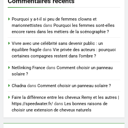
Commentaires récents
6
Prévenir les chutes chez les
seniors: aménagement et
Pourquoi y a-t-il si peu de femmes clowns et
exercices
BIEN ÊTRE
marionnettistes
dans
Pourquoi les femmes sont-elles
encore rares dans les métiers de la scénographie ?
7
Vivre avec une célébrité sans devenir public : un
Voyance à La Rochelle : où
équilibre fragile
dans
Vie privée des acteurs : pourquoi
trouver un accompagnement
certaines compagnes restent dans l’ombre ?
sérieux à un tarif juste ?
BIEN ÊTRE
Netlinking France
dans
Comment choisir un panneau
solaire ?
8
Sclérose en plaques et
Chadna
dans
Comment choisir un panneau solaire ?
maternité : tout ce que les
Faire la différence entre les cheveux Remy et les autres |
femmes enceintes doivent
SANTÉ
https://speedwater.fr/
dans
Les bonnes raisons de
connaître
choisir une extension de cheveux naturels