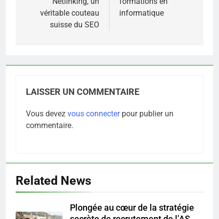
Netlinking, un
formations en
l’article
véritable couteau
informatique
suisse du SEO
LAISSER UN COMMENTAIRE
Vous devez
vous connecter
pour publier un
commentaire.
Related News
Plongée au cœur de la stratégie
5
secrète de recrutement de l’AS