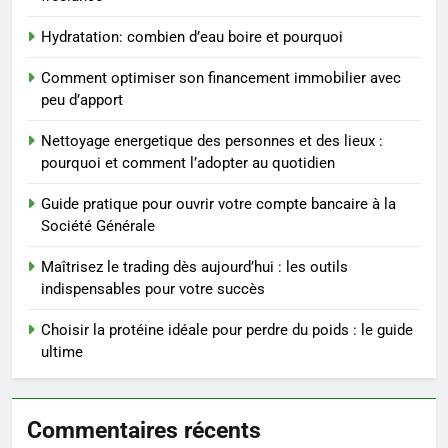
Hydratation: combien d’eau boire et pourquoi
3
Postures de yoga essentielles
Comment optimiser son financement immobilier avec
pour perdre du poids
peu d’apport
rapidement et durable
BIEN ÊTRE
Nettoyage energetique des personnes et des lieux :
pourquoi et comment l’adopter au quotidien
4
Infection chronique de l’oreille :
Guide pratique pour ouvrir votre compte bancaire à la
tout ce qu’il faut savoir sur les
Société Générale
saignements
SANTÉ
Maîtrisez le trading dès aujourd’hui : les outils
indispensables pour votre succès
5
Les secrets révélés pour une
Choisir la protéine idéale pour perdre du poids : le guide
peau éclatante grâce à The
ultime
Ordinary
SANTÉ
Commentaires récents
6