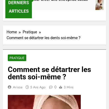
DERNIERS
 Heures Ago
ARTICLES
Home
Pratique
Comment se détartrer les dents soi-même ?
PRATIQUE
Comment se détartrer les
dents soi-même ?
0
Arisoa
5 Ans Ago
3 Mins