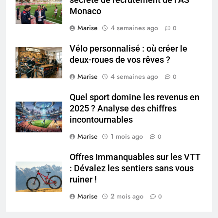
Les secrets révélés pour une
Monaco
peau éclatante grâce à The
Ordinary
Marise
4 semaines ago
0
SANTÉ
Vélo personnalisé : où créer le
6
deux-roues de vos rêves ?
Prévenir les chutes chez les
Marise
4 semaines ago
0
seniors: aménagement et
exercices
BIEN ÊTRE
Quel sport domine les revenus en
2025 ? Analyse des chiffres
incontournables
7
Voyance à La Rochelle : où
Marise
1 mois ago
0
trouver un accompagnement
sérieux à un tarif juste ?
Offres Immanquables sur les VTT
BIEN ÊTRE
: Dévalez les sentiers sans vous
ruiner !
8
Marise
2 mois ago
Sclérose en plaques et
0
maternité : tout ce que les