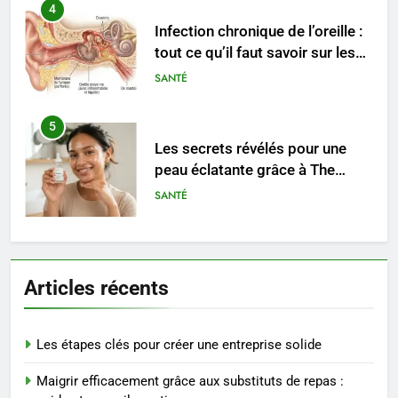
4
Infection chronique de l’oreille :
tout ce qu’il faut savoir sur les
saignements
SANTÉ
5
Les secrets révélés pour une
peau éclatante grâce à The
Ordinary
SANTÉ
6
Prévenir les chutes chez les
Articles récents
seniors: aménagement et
exercices
BIEN ÊTRE
Les étapes clés pour créer une entreprise solide
7
Maigrir efficacement grâce aux substituts de repas :
Voyance à La Rochelle : où