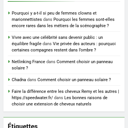
Prévenir les chutes chez les
seniors: aménagement et
Pourquoi y a-t-il si peu de femmes clowns et
exercices
BIEN ÊTRE
marionnettistes
dans
Pourquoi les femmes sont-elles
encore rares dans les métiers de la scénographie ?
7
Vivre avec une célébrité sans devenir public : un
Voyance à La Rochelle : où
équilibre fragile
dans
Vie privée des acteurs : pourquoi
trouver un accompagnement
certaines compagnes restent dans l’ombre ?
sérieux à un tarif juste ?
BIEN ÊTRE
Netlinking France
dans
Comment choisir un panneau
solaire ?
8
Sclérose en plaques et
Chadna
dans
Comment choisir un panneau solaire ?
maternité : tout ce que les
Faire la différence entre les cheveux Remy et les autres |
femmes enceintes doivent
SANTÉ
https://speedwater.fr/
dans
Les bonnes raisons de
connaître
choisir une extension de cheveux naturels
Étiquettes