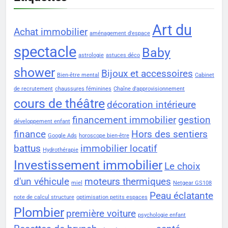
Art du
Achat immobilier
aménagement d'espace
spectacle
Baby
astrologie
astuces déco
shower
Bijoux et accessoires
Bien-être mental
Cabinet
de recrutement
chaussures féminines
Chaîne d'approvisionnement
cours de théâtre
décoration intérieure
financement immobilier
gestion
développement enfant
finance
Hors des sentiers
Google Ads
horoscope bien-être
battus
immobilier locatif
Hydrothérapie
Investissement immobilier
Le choix
d'un véhicule
moteurs thermiques
miel
Netgear GS108
Peau éclatante
note de calcul structure
optimisation petits espaces
Plombier
première voiture
psychologie enfant