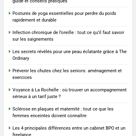
guide et conseils pratiques
trouver un accompagnement
sérieux à un tarif juste ?
BIEN ÊTRE
Postures de yoga essentielles pour perdre du poids
rapidement et durable
8
Infection chronique de l’oreille : tout ce qu’il faut savoir
Sclérose en plaques et
sur les saignements
maternité : tout ce que les
femmes enceintes doivent
SANTÉ
Les secrets révélés pour une peau éclatante grâce à The
connaître
Ordinary
1
Prévenir les chutes chez les seniors: aménagement et
Les étapes clés pour créer une
exercices
entreprise solide
Voyance à La Rochelle : où trouver un accompagnement
ENTREPRISE
sérieux à un tarif juste ?
2
Sclérose en plaques et maternité : tout ce que les
Maigrir efficacement grâce aux
femmes enceintes doivent connaître
substituts de repas : guide et
Les 4 principales différences entre un cabinet BPO et un
conseils pratiques
BIEN ÊTRE
freelance