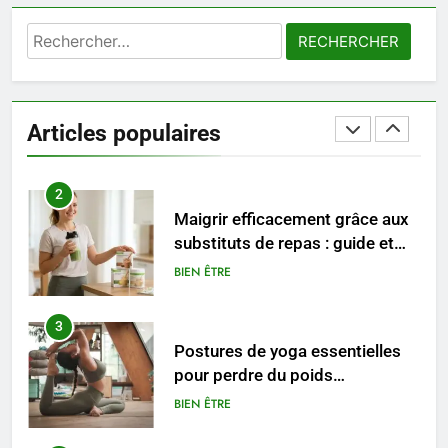
femmes enceintes doivent
SANTÉ
connaître
Rechercher :
1
Les étapes clés pour créer une
entreprise solide
Articles populaires
ENTREPRISE
2
Maigrir efficacement grâce aux
substituts de repas : guide et
conseils pratiques
BIEN ÊTRE
3
Postures de yoga essentielles
pour perdre du poids
rapidement et durable
BIEN ÊTRE