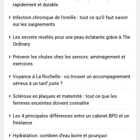
connaître
rapidement et durable
1
Infection chronique de l’oreille : tout ce qu’il faut savoir
Les étapes clés pour créer une
sur les saignements
entreprise solide
Les secrets révélés pour une peau éclatante grâce à The
ENTREPRISE
Ordinary
2
Prévenir les chutes chez les seniors: aménagement et
Maigrir efficacement grâce aux
exercices
substituts de repas : guide et
Voyance à La Rochelle : où trouver un accompagnement
conseils pratiques
BIEN ÊTRE
sérieux à un tarif juste ?
3
Sclérose en plaques et maternité : tout ce que les
femmes enceintes doivent connaître
Postures de yoga essentielles
pour perdre du poids
Les 4 principales différences entre un cabinet BPO et un
rapidement et durable
BIEN ÊTRE
freelance
Hydratation: combien d’eau boire et pourquoi
4