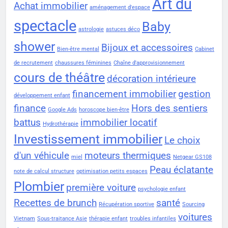
Art du
Achat immobilier
aménagement d'espace
spectacle
Baby
astrologie
astuces déco
shower
Bijoux et accessoires
Bien-être mental
Cabinet
de recrutement
chaussures féminines
Chaîne d'approvisionnement
cours de théâtre
décoration intérieure
financement immobilier
gestion
développement enfant
finance
Hors des sentiers
Google Ads
horoscope bien-être
battus
immobilier locatif
Hydrothérapie
Investissement immobilier
Le choix
d'un véhicule
moteurs thermiques
miel
Netgear GS108
Peau éclatante
note de calcul structure
optimisation petits espaces
Plombier
première voiture
psychologie enfant
Recettes de brunch
santé
Récupération sportive
Sourcing
voitures
Vietnam
Sous-traitance Asie
thérapie enfant
troubles infantiles