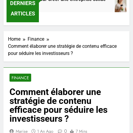
DERNIERS
Heures Ago
ARTICLES
Home
Finance
Comment élaborer une stratégie de contenu efficace
pour séduire les investisseurs ?
FINANCE
Comment élaborer une
stratégie de contenu
efficace pour séduire les
investisseurs ?
0
Marise
1 An Ago
7 Mins