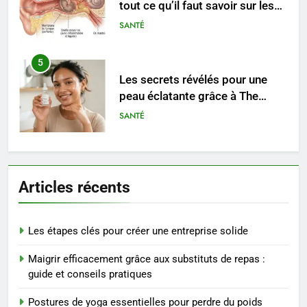
peau éclatante grâce à The
Ordinary
SANTÉ
6
Prévenir les chutes chez les
seniors: aménagement et
exercices
BIEN ÊTRE
7
Voyance à La Rochelle : où
Articles récents
trouver un accompagnement
sérieux à un tarif juste ?
BIEN ÊTRE
Les étapes clés pour créer une entreprise solide
8
Maigrir efficacement grâce aux substituts de repas :
Sclérose en plaques et
guide et conseils pratiques
maternité : tout ce que les
femmes enceintes doivent
SANTÉ
Postures de yoga essentielles pour perdre du poids