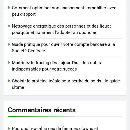
Infection chronique de l’oreille :
Comment optimiser son financement immobilier avec
tout ce qu’il faut savoir sur les
peu d’apport
saignements
SANTÉ
Nettoyage energetique des personnes et des lieux :
pourquoi et comment l’adopter au quotidien
5
Les secrets révélés pour une
Guide pratique pour ouvrir votre compte bancaire à la
peau éclatante grâce à The
Société Générale
Ordinary
SANTÉ
Maîtrisez le trading dès aujourd’hui : les outils
indispensables pour votre succès
6
Choisir la protéine idéale pour perdre du poids : le guide
Prévenir les chutes chez les
ultime
seniors: aménagement et
exercices
BIEN ÊTRE
Commentaires récents
7
Voyance à La Rochelle : où
trouver un accompagnement
Pourquoi y a-t-il si peu de femmes clowns et