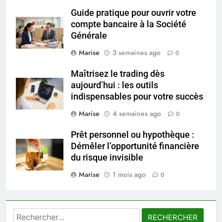
exercices
BIEN ÊTRE
Guide pratique pour ouvrir votre
compte bancaire à la Société
7
Générale
Voyance à La Rochelle : où
Marise
3 semaines ago
0
trouver un accompagnement
sérieux à un tarif juste ?
BIEN ÊTRE
Maîtrisez le trading dès
aujourd’hui : les outils
indispensables pour votre succès
8
Sclérose en plaques et
Marise
4 semaines ago
0
maternité : tout ce que les
Prêt personnel ou hypothèque :
femmes enceintes doivent
SANTÉ
Démêler l’opportunité financière
connaître
du risque invisible
1
Marise
1 mois ago
0
Les étapes clés pour créer une
entreprise solide
ENTREPRISE
Rechercher :