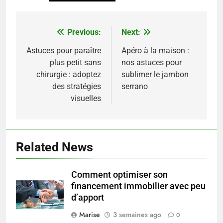
Previous:
Next:
Navigation
de
Astuces pour paraître
Apéro à la maison :
plus petit sans
nos astuces pour
l’article
chirurgie : adoptez
sublimer le jambon
des stratégies
serrano
visuelles
5
Les secrets révélés pour une
Related News
peau éclatante grâce à The
Ordinary
SANTÉ
Comment optimiser son
financement immobilier avec peu
6
d’apport
Prévenir les chutes chez les
Marise
3 semaines ago
seniors: aménagement et
0