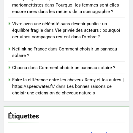
sérieux à un tarif juste ?
BIEN ÊTRE
marionnettistes
dans
Pourquoi les femmes sont-elles
encore rares dans les métiers de la scénographie ?
8
Vivre avec une célébrité sans devenir public : un
Sclérose en plaques et
équilibre fragile
dans
Vie privée des acteurs : pourquoi
maternité : tout ce que les
certaines compagnes restent dans l’ombre ?
femmes enceintes doivent
SANTÉ
Netlinking France
dans
Comment choisir un panneau
connaître
solaire ?
Chadna
dans
Comment choisir un panneau solaire ?
Faire la différence entre les cheveux Remy et les autres |
https://speedwater.fr/
dans
Les bonnes raisons de
choisir une extension de cheveux naturels
Étiquettes