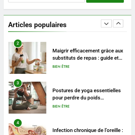
2
Maigrir efficacement grâce aux
substituts de repas : guide et
Articles populaires
conseils pratiques
BIEN ÊTRE
3
Postures de yoga essentielles
pour perdre du poids
rapidement et durable
BIEN ÊTRE
4
Infection chronique de l’oreille :
tout ce qu’il faut savoir sur les
saignements
SANTÉ
5
Les secrets révélés pour une