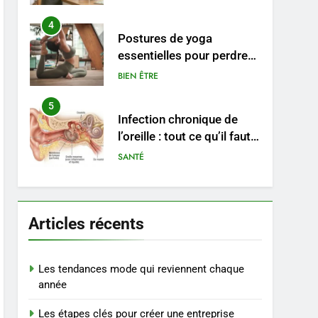
pratiques
4
Postures de yoga
essentielles pour perdre
du poids rapidement et
BIEN ÊTRE
durable
5
Infection chronique de
l’oreille : tout ce qu’il faut
savoir sur les
SANTÉ
saignements
6
Les secrets révélés pour
une peau éclatante grâce
Articles récents
à The Ordinary
SANTÉ
7
Les tendances mode qui reviennent chaque
Prévenir les chutes chez
année
les seniors: aménagement
Les étapes clés pour créer une entreprise
et exercices