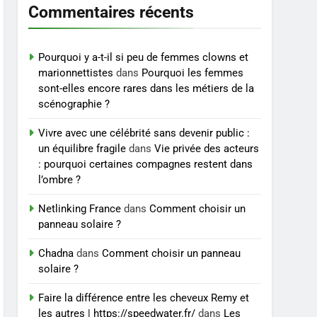
et exercices
Commentaires récents
BIEN ÊTRE
8
Voyance à La Rochelle : où
Pourquoi y a-t-il si peu de femmes clowns et
trouver un
marionnettistes
dans
Pourquoi les femmes
sont-elles encore rares dans les métiers de la
accompagnement sérieux
BIEN ÊTRE
scénographie ?
à un tarif juste ?
Vivre avec une célébrité sans devenir public :
un équilibre fragile
dans
Vie privée des acteurs
: pourquoi certaines compagnes restent dans
l’ombre ?
Netlinking France
dans
Comment choisir un
panneau solaire ?
Chadna
dans
Comment choisir un panneau
solaire ?
Faire la différence entre les cheveux Remy et
les autres | https://speedwater.fr/
dans
Les