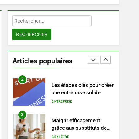
8
Voyance à La Rochelle : où
Rechercher :
trouver un
accompagnement sérieux
BIEN ÊTRE
à un tarif juste ?
1
Les tendances mode qui
reviennent chaque année
Articles populaires
MODE
2
Les étapes clés pour créer
une entreprise solide
ENTREPRISE
3
Maigrir efficacement
grâce aux substituts de
repas : guide et conseils
BIEN ÊTRE