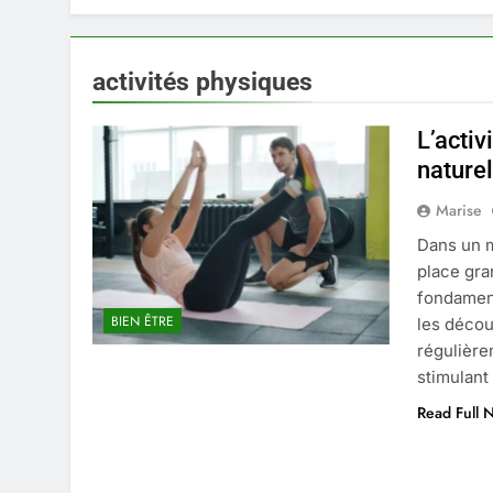
activités physiques
L’acti
nature
Marise
Dans un m
place gra
fondament
BIEN ÊTRE
les décou
régulière
stimulant
Read Full 