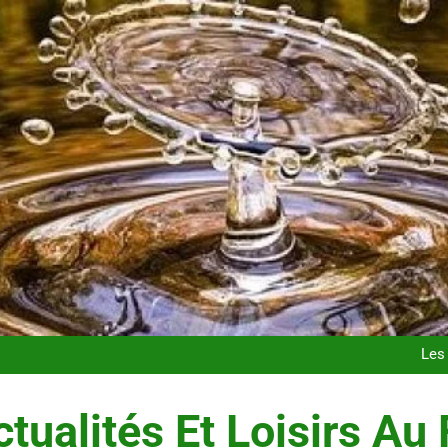
Postures de yoga essentielle
Les t
Les 
Maigrir efficacement grâc
Postures de yoga essentielle
Les t
tualités Et Loisirs Au 
Les 
Maigrir efficacement grâc