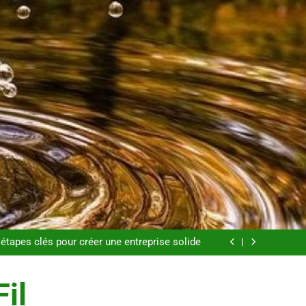
s pour perdre du poids rapidement et durable
endances mode qui reviennent chaque année
étapes clés pour créer une entreprise solide
e aux substituts de repas : guide et conseils
pratiques
s pour perdre du poids rapidement et durable
endances mode qui reviennent chaque année
Fil
étapes clés pour créer une entreprise solide
e aux substituts de repas : guide et conseils