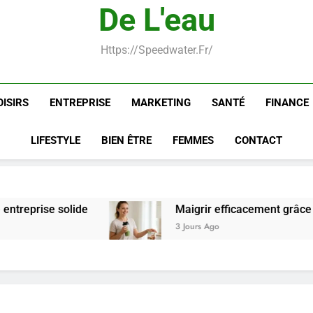
De L'eau
Postures de yoga essentielle
Https://speedwater.fr/
OISIRS
ENTREPRISE
MARKETING
SANTÉ
FINANCE
LIFESTYLE
BIEN ÊTRE
FEMMES
CONTACT
Maigrir efficacement grâce aux substituts de r
3 Jours Ago