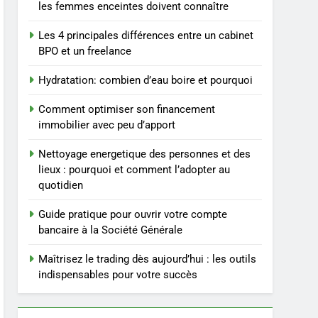
repas : guide et conseils
BIEN ÊTRE
les femmes enceintes doivent connaître
pratiques
Les 4 principales différences entre un cabinet
4
Postures de yoga
BPO et un freelance
essentielles pour perdre
Hydratation: combien d’eau boire et pourquoi
du poids rapidement et
BIEN ÊTRE
durable
Comment optimiser son financement
5
immobilier avec peu d’apport
Infection chronique de
l’oreille : tout ce qu’il faut
Nettoyage energetique des personnes et des
savoir sur les
SANTÉ
lieux : pourquoi et comment l’adopter au
saignements
quotidien
6
Les secrets révélés pour
Guide pratique pour ouvrir votre compte
une peau éclatante grâce
bancaire à la Société Générale
à The Ordinary
SANTÉ
Maîtrisez le trading dès aujourd’hui : les outils
indispensables pour votre succès
7
Prévenir les chutes chez
les seniors: aménagement