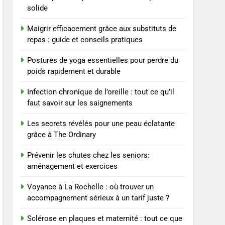
BIEN ÊTRE
solide
8
Maigrir efficacement grâce aux substituts de
Voyance à La Rochelle : où
repas : guide et conseils pratiques
trouver un
accompagnement sérieux
BIEN ÊTRE
Postures de yoga essentielles pour perdre du
à un tarif juste ?
poids rapidement et durable
1
Les tendances mode qui
Infection chronique de l’oreille : tout ce qu’il
reviennent chaque année
faut savoir sur les saignements
MODE
Les secrets révélés pour une peau éclatante
grâce à The Ordinary
2
Les étapes clés pour créer
Prévenir les chutes chez les seniors:
une entreprise solide
aménagement et exercices
ENTREPRISE
Voyance à La Rochelle : où trouver un
3
accompagnement sérieux à un tarif juste ?
Maigrir efficacement
grâce aux substituts de
Sclérose en plaques et maternité : tout ce que