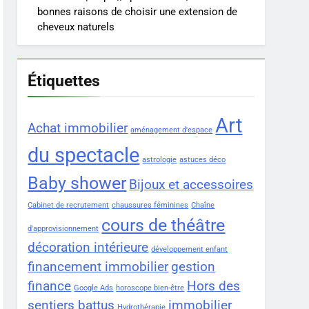
bonnes raisons de choisir une extension de
cheveux naturels
Étiquettes
Art
Achat immobilier
aménagement d'espace
du spectacle
astrologie
astuces déco
Baby shower
Bijoux et accessoires
Cabinet de recrutement
chaussures féminines
Chaîne
cours de théâtre
d'approvisionnement
décoration intérieure
développement enfant
financement immobilier
gestion
finance
Hors des
Google Ads
horoscope bien-être
sentiers battus
immobilier
Hydrothérapie