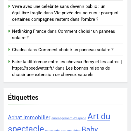
Vivre avec une célébrité sans devenir public : un
7
équilibre fragile
dans
Vie privée des acteurs : pourquoi
Prévenir les chutes chez les
certaines compagnes restent dans l’ombre ?
seniors: aménagement et
exercices
Netlinking France
dans
Comment choisir un panneau
BIEN ÊTRE
solaire ?
8
Chadna
dans
Comment choisir un panneau solaire ?
Voyance à La Rochelle : où
Faire la différence entre les cheveux Remy et les autres |
trouver un accompagnement
https://speedwater.fr/
dans
Les bonnes raisons de
sérieux à un tarif juste ?
BIEN ÊTRE
choisir une extension de cheveux naturels
Étiquettes
Art du
Achat immobilier
aménagement d'espace
spectacle
Baby
astrologie
astuces déco