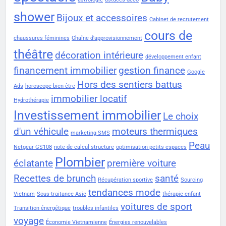
shower
Bijoux et accessoires
Cabinet de recrutement
cours de
chaussures féminines
Chaîne d'approvisionnement
théâtre
décoration intérieure
développement enfant
financement immobilier
gestion finance
Google
Hors des sentiers battus
Ads
horoscope bien-être
immobilier locatif
Hydrothérapie
Investissement immobilier
Le choix
d'un véhicule
moteurs thermiques
marketing SMS
Peau
Netgear GS108
note de calcul structure
optimisation petits espaces
Plombier
éclatante
première voiture
Recettes de brunch
santé
Récupération sportive
Sourcing
tendances mode
Vietnam
Sous-traitance Asie
thérapie enfant
voitures de sport
Transition énergétique
troubles infantiles
voyage
Économie Vietnamienne
Énergies renouvelables