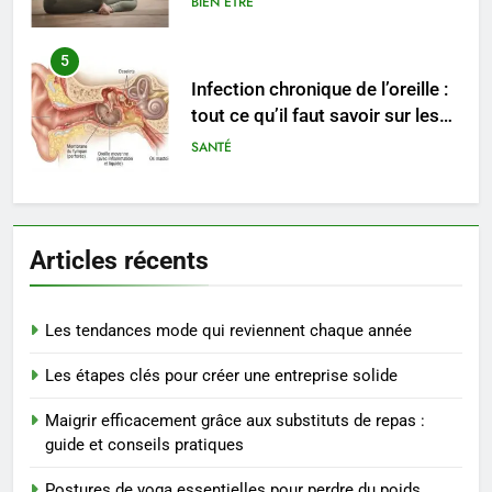
BIEN ÊTRE
5
Infection chronique de l’oreille :
tout ce qu’il faut savoir sur les
saignements
SANTÉ
6
Les secrets révélés pour une
Articles récents
peau éclatante grâce à The
Ordinary
SANTÉ
Les tendances mode qui reviennent chaque année
7
Les étapes clés pour créer une entreprise solide
Prévenir les chutes chez les
seniors: aménagement et
Maigrir efficacement grâce aux substituts de repas :
exercices
BIEN ÊTRE
guide et conseils pratiques
Postures de yoga essentielles pour perdre du poids