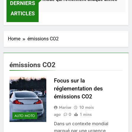
DERNIERS
1 Jour Ago
ARTICLES
Home
émissions CO2
émissions CO2
Focus sur la
réglementation des
émissions CO2
5
Marise
10 mois
Infection chronique de l’oreille :
ago
0
1 mins
tout ce qu’il faut savoir sur les
AUTO MOTO
saignements
Dans un contexte mondial
SANTÉ
marqué par une urgence