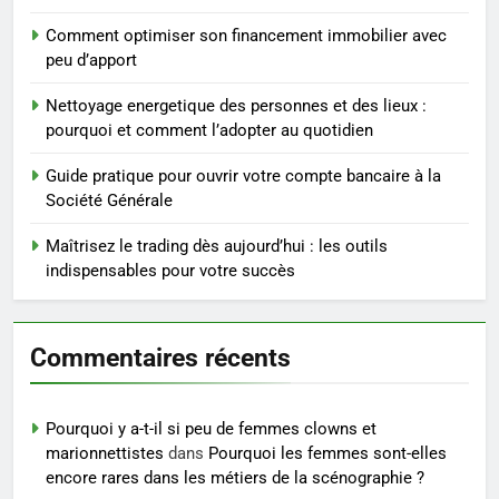
substituts de repas : guide et
conseils pratiques
BIEN ÊTRE
Comment optimiser son financement immobilier avec
peu d’apport
4
Nettoyage energetique des personnes et des lieux :
Postures de yoga essentielles
pourquoi et comment l’adopter au quotidien
pour perdre du poids
rapidement et durable
Guide pratique pour ouvrir votre compte bancaire à la
BIEN ÊTRE
Société Générale
5
Maîtrisez le trading dès aujourd’hui : les outils
Infection chronique de l’oreille :
indispensables pour votre succès
tout ce qu’il faut savoir sur les
saignements
SANTÉ
Commentaires récents
6
Les secrets révélés pour une
Pourquoi y a-t-il si peu de femmes clowns et
peau éclatante grâce à The
marionnettistes
dans
Pourquoi les femmes sont-elles
Ordinary
SANTÉ
encore rares dans les métiers de la scénographie ?