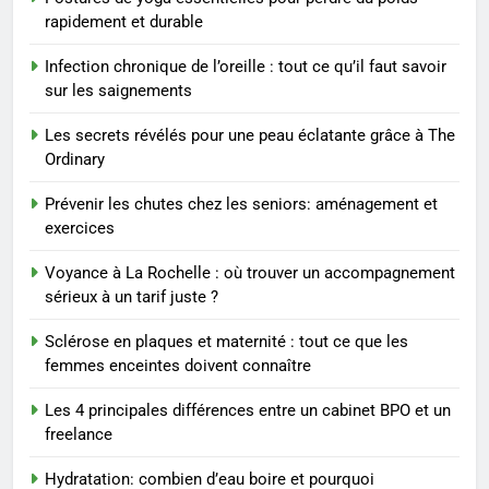
8
rapidement et durable
Voyance à La Rochelle : où
trouver un accompagnement
Infection chronique de l’oreille : tout ce qu’il faut savoir
sérieux à un tarif juste ?
BIEN ÊTRE
sur les saignements
Les secrets révélés pour une peau éclatante grâce à The
1
Ordinary
Les tendances mode qui
reviennent chaque année
Prévenir les chutes chez les seniors: aménagement et
exercices
MODE
Voyance à La Rochelle : où trouver un accompagnement
2
sérieux à un tarif juste ?
Les étapes clés pour créer une
Sclérose en plaques et maternité : tout ce que les
entreprise solide
femmes enceintes doivent connaître
ENTREPRISE
Les 4 principales différences entre un cabinet BPO et un
freelance
3
Maigrir efficacement grâce aux
Hydratation: combien d’eau boire et pourquoi