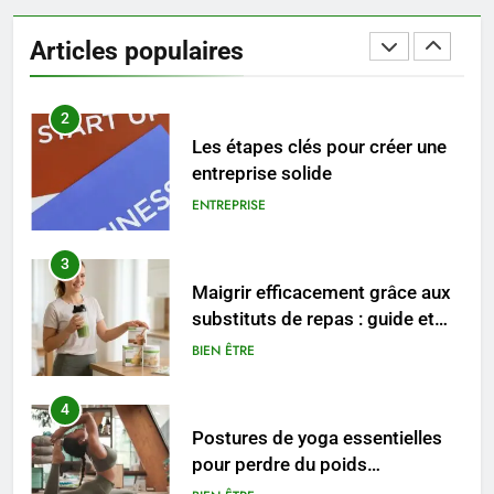
Les tendances mode qui
reviennent chaque année
Articles populaires
MODE
2
Les étapes clés pour créer une
entreprise solide
ENTREPRISE
3
Maigrir efficacement grâce aux
substituts de repas : guide et
conseils pratiques
BIEN ÊTRE
4
Postures de yoga essentielles
pour perdre du poids
rapidement et durable