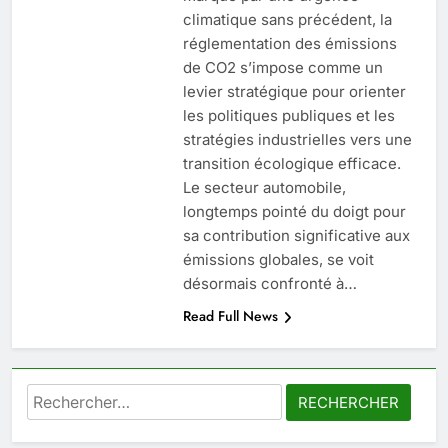
climatique sans précédent, la
6
réglementation des émissions
Les secrets révélés pour une
de CO2 s’impose comme un
peau éclatante grâce à The
levier stratégique pour orienter
Ordinary
SANTÉ
les politiques publiques et les
stratégies industrielles vers une
7
transition écologique efficace.
Prévenir les chutes chez les
Le secteur automobile,
seniors: aménagement et
longtemps pointé du doigt pour
exercices
sa contribution significative aux
BIEN ÊTRE
émissions globales, se voit
désormais confronté à…
8
Read Full News
Voyance à La Rochelle : où
trouver un accompagnement
sérieux à un tarif juste ?
BIEN ÊTRE
Rechercher :
1