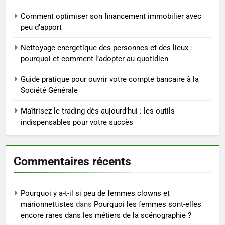
substituts de repas : guide et
conseils pratiques
BIEN ÊTRE
Comment optimiser son financement immobilier avec
peu d’apport
4
Nettoyage energetique des personnes et des lieux :
Postures de yoga essentielles
pourquoi et comment l’adopter au quotidien
pour perdre du poids
rapidement et durable
Guide pratique pour ouvrir votre compte bancaire à la
BIEN ÊTRE
Société Générale
5
Maîtrisez le trading dès aujourd’hui : les outils
Infection chronique de l’oreille :
indispensables pour votre succès
tout ce qu’il faut savoir sur les
saignements
SANTÉ
Commentaires récents
6
Les secrets révélés pour une
Pourquoi y a-t-il si peu de femmes clowns et
peau éclatante grâce à The
marionnettistes
dans
Pourquoi les femmes sont-elles
Ordinary
SANTÉ
encore rares dans les métiers de la scénographie ?