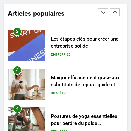
Les tendances mode qui
reviennent chaque année
Articles populaires
MODE
2
Les étapes clés pour créer une
entreprise solide
ENTREPRISE
3
Maigrir efficacement grâce aux
substituts de repas : guide et
conseils pratiques
BIEN ÊTRE
4
Postures de yoga essentielles
pour perdre du poids
rapidement et durable