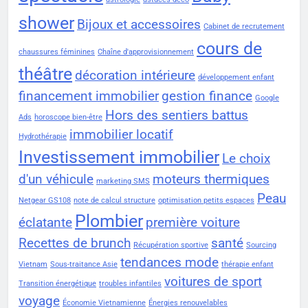
shower
Bijoux et accessoires
Cabinet de recrutement
cours de
chaussures féminines
Chaîne d'approvisionnement
théâtre
décoration intérieure
développement enfant
financement immobilier
gestion finance
Google
Hors des sentiers battus
Ads
horoscope bien-être
immobilier locatif
Hydrothérapie
Investissement immobilier
Le choix
d'un véhicule
moteurs thermiques
marketing SMS
Peau
Netgear GS108
note de calcul structure
optimisation petits espaces
Plombier
éclatante
première voiture
Recettes de brunch
santé
Récupération sportive
Sourcing
tendances mode
Vietnam
Sous-traitance Asie
thérapie enfant
voitures de sport
Transition énergétique
troubles infantiles
voyage
Économie Vietnamienne
Énergies renouvelables