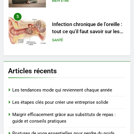
BIEN ÊTRE
5
Infection chronique de l’oreille :
tout ce qu’il faut savoir sur les
saignements
SANTÉ
6
Les secrets révélés pour une
Articles récents
peau éclatante grâce à The
Ordinary
SANTÉ
Les tendances mode qui reviennent chaque année
7
Les étapes clés pour créer une entreprise solide
Prévenir les chutes chez les
seniors: aménagement et
Maigrir efficacement grâce aux substituts de repas :
exercices
BIEN ÊTRE
guide et conseils pratiques
Postures de yoga essentielles pour perdre du poids