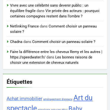
Vivre avec une célébrité sans devenir public : un
7
équilibre fragile
dans
Vie privée des acteurs : pourquoi
Prévenir les chutes chez les
certaines compagnes restent dans l’ombre ?
seniors: aménagement et
exercices
Netlinking France
dans
Comment choisir un panneau
BIEN ÊTRE
solaire ?
8
Chadna
dans
Comment choisir un panneau solaire ?
Voyance à La Rochelle : où
Faire la différence entre les cheveux Remy et les autres |
trouver un accompagnement
https://speedwater.fr/
dans
Les bonnes raisons de
sérieux à un tarif juste ?
BIEN ÊTRE
choisir une extension de cheveux naturels
Étiquettes
Art du
Achat immobilier
aménagement d'espace
spectacle
Baby
astrologie
astuces déco