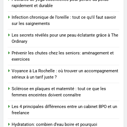
8
rapidement et durable
Voyance à La Rochelle : où
trouver un accompagnement
Infection chronique de l’oreille : tout ce qu’il faut savoir
sérieux à un tarif juste ?
BIEN ÊTRE
sur les saignements
Les secrets révélés pour une peau éclatante grâce à The
1
Ordinary
Les tendances mode qui
reviennent chaque année
Prévenir les chutes chez les seniors: aménagement et
exercices
MODE
Voyance à La Rochelle : où trouver un accompagnement
2
sérieux à un tarif juste ?
Les étapes clés pour créer une
Sclérose en plaques et maternité : tout ce que les
entreprise solide
femmes enceintes doivent connaître
ENTREPRISE
Les 4 principales différences entre un cabinet BPO et un
freelance
3
Maigrir efficacement grâce aux
Hydratation: combien d’eau boire et pourquoi