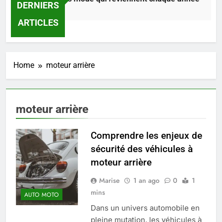
DERNIERS
2 Jours Ago
ARTICLES
Home
moteur arrière
moteur arrière
Comprendre les enjeux de
sécurité des véhicules à
moteur arrière
5
Marise
1 an ago
0
1
Infection chronique de l’oreille :
mins
tout ce qu’il faut savoir sur les
AUTO MOTO
saignements
Dans un univers automobile en
SANTÉ
pleine mutation, les véhicules à