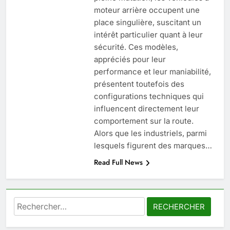
moteur arrière occupent une
6
place singulière, suscitant un
Les secrets révélés pour une
intérêt particulier quant à leur
peau éclatante grâce à The
sécurité. Ces modèles,
Ordinary
SANTÉ
appréciés pour leur
performance et leur maniabilité,
7
présentent toutefois des
Prévenir les chutes chez les
configurations techniques qui
seniors: aménagement et
influencent directement leur
exercices
comportement sur la route.
BIEN ÊTRE
Alors que les industriels, parmi
lesquels figurent des marques…
8
Read Full News
Voyance à La Rochelle : où
trouver un accompagnement
sérieux à un tarif juste ?
BIEN ÊTRE
Rechercher :
1