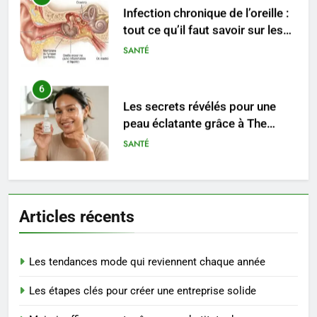
Infection chronique de l’oreille :
tout ce qu’il faut savoir sur les
saignements
SANTÉ
6
Les secrets révélés pour une
peau éclatante grâce à The
Ordinary
SANTÉ
7
Prévenir les chutes chez les
Articles récents
seniors: aménagement et
exercices
BIEN ÊTRE
Les tendances mode qui reviennent chaque année
8
Les étapes clés pour créer une entreprise solide
Voyance à La Rochelle : où
trouver un accompagnement