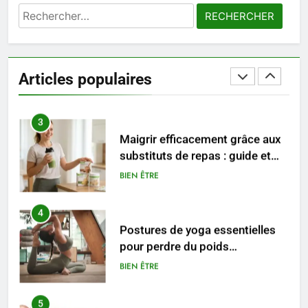
Rechercher :
2
Les étapes clés pour créer une
entreprise solide
Articles populaires
ENTREPRISE
3
Maigrir efficacement grâce aux
substituts de repas : guide et
conseils pratiques
BIEN ÊTRE
4
Postures de yoga essentielles
pour perdre du poids
rapidement et durable
BIEN ÊTRE
5