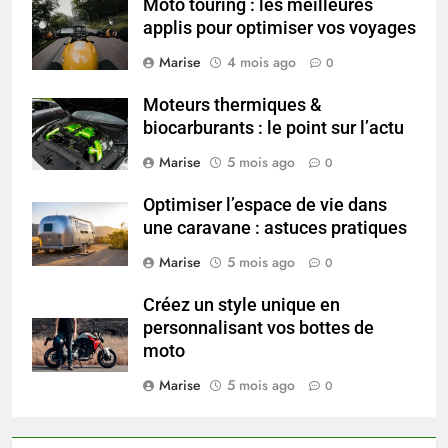
Moto touring : les meilleures
peau éclatante grâce à The
applis pour optimiser vos voyages
Ordinary
SANTÉ
Marise
4 mois ago
0
7
Moteurs thermiques &
Prévenir les chutes chez les
biocarburants : le point sur l’actu
seniors: aménagement et
Marise
5 mois ago
0
exercices
BIEN ÊTRE
Optimiser l’espace de vie dans
une caravane : astuces pratiques
8
Voyance à La Rochelle : où
Marise
5 mois ago
0
trouver un accompagnement
sérieux à un tarif juste ?
Créez un style unique en
BIEN ÊTRE
personnalisant vos bottes de
moto
1
Marise
5 mois ago
Les tendances mode qui
0
reviennent chaque année
MODE