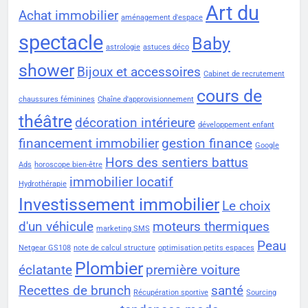
Art du
Achat immobilier
aménagement d'espace
spectacle
Baby
astrologie
astuces déco
shower
Bijoux et accessoires
Cabinet de recrutement
cours de
chaussures féminines
Chaîne d'approvisionnement
théâtre
décoration intérieure
développement enfant
financement immobilier
gestion finance
Google
Hors des sentiers battus
Ads
horoscope bien-être
immobilier locatif
Hydrothérapie
Investissement immobilier
Le choix
d'un véhicule
moteurs thermiques
marketing SMS
Peau
Netgear GS108
note de calcul structure
optimisation petits espaces
Plombier
éclatante
première voiture
Recettes de brunch
santé
Récupération sportive
Sourcing