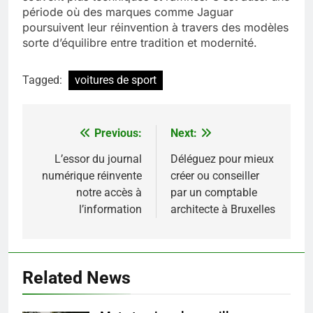
période où des marques comme Jaguar
poursuivent leur réinvention à travers des modèles
sorte d’équilibre entre tradition et modernité.
Tagged:
voitures de sport
Previous:
Next:
Navigation
de
L’essor du journal
Déléguez pour mieux
numérique réinvente
créer ou conseiller
l’article
notre accès à
par un comptable
5
l’information
architecte à Bruxelles
Infection chronique de l’oreille :
tout ce qu’il faut savoir sur les
saignements
SANTÉ
Related News
6
Les secrets révélés pour une