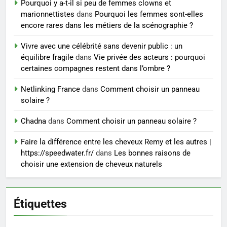
Pourquoi y a-t-il si peu de femmes clowns et
seniors: aménagement et
marionnettistes
dans
Pourquoi les femmes sont-elles
exercices
BIEN ÊTRE
encore rares dans les métiers de la scénographie ?
Vivre avec une célébrité sans devenir public : un
8
équilibre fragile
dans
Vie privée des acteurs : pourquoi
Voyance à La Rochelle : où
certaines compagnes restent dans l’ombre ?
trouver un accompagnement
sérieux à un tarif juste ?
Netlinking France
dans
Comment choisir un panneau
BIEN ÊTRE
solaire ?
Chadna
dans
Comment choisir un panneau solaire ?
Faire la différence entre les cheveux Remy et les autres |
https://speedwater.fr/
dans
Les bonnes raisons de
choisir une extension de cheveux naturels
Étiquettes