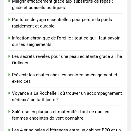
Maigrir efficacement grâce aux substituts de repas :
sérieux à un tarif juste ?
BIEN ÊTRE
guide et conseils pratiques
Postures de yoga essentielles pour perdre du poids
1
rapidement et durable
Les tendances mode qui
reviennent chaque année
Infection chronique de l’oreille : tout ce qu’il faut savoir
MODE
sur les saignements
Les secrets révélés pour une peau éclatante grâce à The
2
Ordinary
Les étapes clés pour créer une
entreprise solide
Prévenir les chutes chez les seniors: aménagement et
exercices
ENTREPRISE
Voyance à La Rochelle : où trouver un accompagnement
3
sérieux à un tarif juste ?
Maigrir efficacement grâce aux
Sclérose en plaques et maternité : tout ce que les
substituts de repas : guide et
femmes enceintes doivent connaître
conseils pratiques
BIEN ÊTRE
Les 4 principales différences entre un cabinet BPO et un