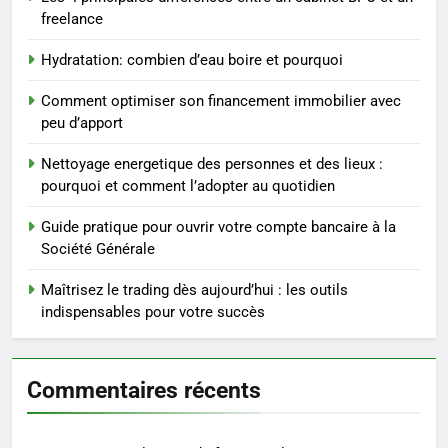
freelance
4
Postures de yoga essentielles
Hydratation: combien d’eau boire et pourquoi
pour perdre du poids
rapidement et durable
BIEN ÊTRE
Comment optimiser son financement immobilier avec
peu d’apport
5
Nettoyage energetique des personnes et des lieux :
Infection chronique de l’oreille :
pourquoi et comment l’adopter au quotidien
tout ce qu’il faut savoir sur les
saignements
Guide pratique pour ouvrir votre compte bancaire à la
SANTÉ
Société Générale
6
Maîtrisez le trading dès aujourd’hui : les outils
Les secrets révélés pour une
indispensables pour votre succès
peau éclatante grâce à The
Ordinary
SANTÉ
Commentaires récents
7
Prévenir les chutes chez les