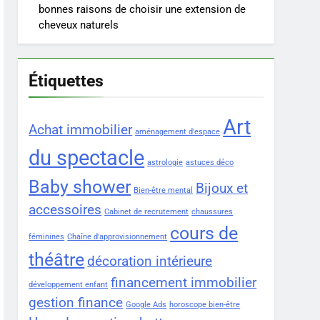
bonnes raisons de choisir une extension de
cheveux naturels
Étiquettes
Art
Achat immobilier
aménagement d'espace
du spectacle
astrologie
astuces déco
Baby shower
Bijoux et
Bien-être mental
accessoires
Cabinet de recrutement
chaussures
cours de
féminines
Chaîne d'approvisionnement
théâtre
décoration intérieure
financement immobilier
développement enfant
gestion finance
Google Ads
horoscope bien-être