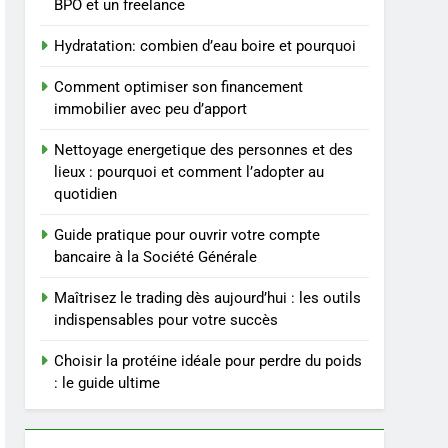
du poids rapidement et
BIEN ÊTRE
BPO et un freelance
durable
Hydratation: combien d’eau boire et pourquoi
4
Infection chronique de
Comment optimiser son financement
l’oreille : tout ce qu’il faut
immobilier avec peu d’apport
savoir sur les
SANTÉ
saignements
Nettoyage energetique des personnes et des
5
lieux : pourquoi et comment l’adopter au
Les secrets révélés pour
quotidien
une peau éclatante grâce
à The Ordinary
SANTÉ
Guide pratique pour ouvrir votre compte
bancaire à la Société Générale
6
Prévenir les chutes chez
Maîtrisez le trading dès aujourd’hui : les outils
les seniors: aménagement
indispensables pour votre succès
et exercices
BIEN ÊTRE
Choisir la protéine idéale pour perdre du poids
: le guide ultime
7
Voyance à La Rochelle : où
trouver un