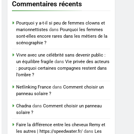
accompagnement sérieux
Commentaires récents
BIEN ÊTRE
à un tarif juste ?
8
Sclérose en plaques et
Pourquoi y a-t-il si peu de femmes clowns et
maternité : tout ce que les
marionnettistes
dans
Pourquoi les femmes
sont-elles encore rares dans les métiers de la
femmes enceintes doivent
SANTÉ
scénographie ?
connaître
Vivre avec une célébrité sans devenir public :
un équilibre fragile
dans
Vie privée des acteurs
: pourquoi certaines compagnes restent dans
l’ombre ?
Netlinking France
dans
Comment choisir un
panneau solaire ?
Chadna
dans
Comment choisir un panneau
solaire ?
Faire la différence entre les cheveux Remy et
les autres | https://speedwater.fr/
dans
Les