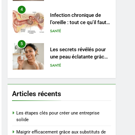
durable
4
Infection chronique de
l’oreille : tout ce qu’il faut
savoir sur les
SANTÉ
saignements
5
Les secrets révélés pour
une peau éclatante grâce
à The Ordinary
SANTÉ
6
Prévenir les chutes chez
les seniors: aménagement
Articles récents
et exercices
BIEN ÊTRE
7
Les étapes clés pour créer une entreprise
Voyance à La Rochelle : où
solide
trouver un
Maigrir efficacement grâce aux substituts de
accompagnement sérieux
BIEN ÊTRE