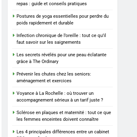
repas : guide et conseils pratiques
à un tarif juste ?
8
Postures de yoga essentielles pour perdre du
Sclérose en plaques et
poids rapidement et durable
maternité : tout ce que les
femmes enceintes doivent
SANTÉ
Infection chronique de l’oreille : tout ce qu’il
connaître
faut savoir sur les saignements
1
Les étapes clés pour créer
Les secrets révélés pour une peau éclatante
une entreprise solide
grâce à The Ordinary
ENTREPRISE
Prévenir les chutes chez les seniors:
aménagement et exercices
2
Maigrir efficacement
Voyance à La Rochelle : où trouver un
grâce aux substituts de
accompagnement sérieux à un tarif juste ?
repas : guide et conseils
BIEN ÊTRE
pratiques
Sclérose en plaques et maternité : tout ce que
3
les femmes enceintes doivent connaître
Postures de yoga
essentielles pour perdre
Les 4 principales différences entre un cabinet