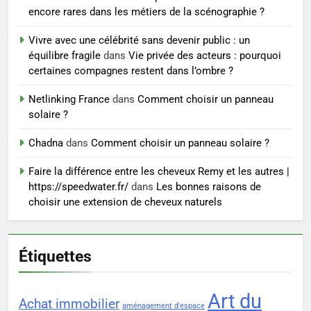
encore rares dans les métiers de la scénographie ?
7
Vivre avec une célébrité sans devenir public : un
Voyance à La Rochelle : où
équilibre fragile
dans
Vie privée des acteurs : pourquoi
trouver un accompagnement
certaines compagnes restent dans l’ombre ?
sérieux à un tarif juste ?
BIEN ÊTRE
Netlinking France
dans
Comment choisir un panneau
solaire ?
8
Sclérose en plaques et
Chadna
dans
Comment choisir un panneau solaire ?
maternité : tout ce que les
Faire la différence entre les cheveux Remy et les autres |
femmes enceintes doivent
SANTÉ
https://speedwater.fr/
dans
Les bonnes raisons de
connaître
choisir une extension de cheveux naturels
Étiquettes
Art du
Achat immobilier
aménagement d'espace