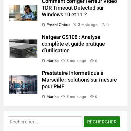
Comment corriger l’erreur Video
TDR Timeout Detected sur
6
Windows 10 et 11 ?
Prévenir les chutes chez les
Pascal Cabus
3 mois ago
0
seniors: aménagement et
exercices
BIEN ÊTRE
Netgear GS108 : Analyse
complète et guide pratique
d’utilisation
7
Voyance à La Rochelle : où
Marise
8 mois ago
0
trouver un accompagnement
sérieux à un tarif juste ?
Prestataire Informatique à
BIEN ÊTRE
Marseille : solutions sur mesure
pour PME
8
Marise
8 mois ago
Sclérose en plaques et
0
maternité : tout ce que les
femmes enceintes doivent
SANTÉ
connaître
Rechercher :
1