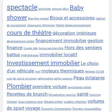
spectacle
Baby
astrologie
astuces déco
shower
Bijoux et accessoires
Bien-être mental
Cabinet
de recrutement
chaussures féminines
Chaîne d'approvisionnement
cours de théâtre
décoration intérieure
financement immobilier
gestion
développement enfant
finance
Hors des sentiers
Google Ads
horoscope bien-être
battus
immobilier locatif
Hydrothérapie
Investissement immobilier
Le choix
d'un véhicule
moteurs thermiques
miel
Netgear GS108
Peau éclatante
note de calcul structure
optimisation petits espaces
Plombier
première voiture
psychologie enfant
Recettes de brunch
santé
Récupération sportive
Sourcing
voitures
Vietnam
Sous-traitance Asie
thérapie enfant
troubles infantiles
de sport
voyage
Économie Vietnamienne
Énergies renouvelables