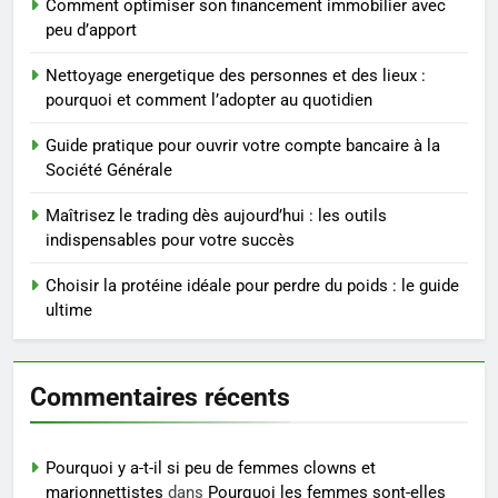
Comment optimiser son financement immobilier avec
pour perdre du poids
peu d’apport
rapidement et durable
BIEN ÊTRE
Nettoyage energetique des personnes et des lieux :
pourquoi et comment l’adopter au quotidien
4
Infection chronique de l’oreille :
Guide pratique pour ouvrir votre compte bancaire à la
tout ce qu’il faut savoir sur les
Société Générale
saignements
SANTÉ
Maîtrisez le trading dès aujourd’hui : les outils
indispensables pour votre succès
5
Les secrets révélés pour une
Choisir la protéine idéale pour perdre du poids : le guide
peau éclatante grâce à The
ultime
Ordinary
SANTÉ
Commentaires récents
6
Prévenir les chutes chez les
seniors: aménagement et
Pourquoi y a-t-il si peu de femmes clowns et
exercices
BIEN ÊTRE
marionnettistes
dans
Pourquoi les femmes sont-elles