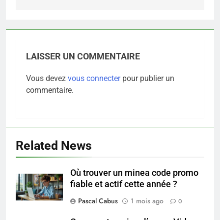
LAISSER UN COMMENTAIRE
Vous devez
vous connecter
pour publier un
commentaire.
Related News
Où trouver un minea code promo
5
fiable et actif cette année ?
Les secrets révélés pour une
peau éclatante grâce à The
Pascal Cabus
1 mois ago
0
Ordinary
SANTÉ