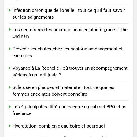
8
Infection chronique de l’oreille : tout ce qu’il faut savoir
Sclérose en plaques et
sur les saignements
maternité : tout ce que les
femmes enceintes doivent
SANTÉ
Les secrets révélés pour une peau éclatante grâce à The
connaître
Ordinary
1
Prévenir les chutes chez les seniors: aménagement et
Les étapes clés pour créer une
exercices
entreprise solide
Voyance à La Rochelle : où trouver un accompagnement
ENTREPRISE
sérieux à un tarif juste ?
2
Sclérose en plaques et maternité : tout ce que les
Maigrir efficacement grâce aux
femmes enceintes doivent connaître
substituts de repas : guide et
Les 4 principales différences entre un cabinet BPO et un
conseils pratiques
BIEN ÊTRE
freelance
Hydratation: combien d’eau boire et pourquoi
3
Postures de yoga essentielles