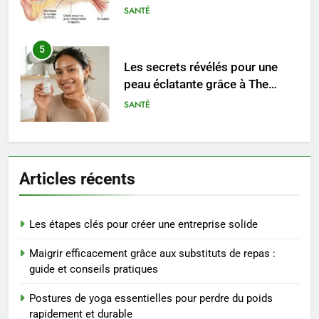
saignements
SANTÉ
5
Les secrets révélés pour une
peau éclatante grâce à The
Ordinary
SANTÉ
6
Prévenir les chutes chez les
Articles récents
seniors: aménagement et
exercices
BIEN ÊTRE
Les étapes clés pour créer une entreprise solide
7
Maigrir efficacement grâce aux substituts de repas :
Voyance à La Rochelle : où
guide et conseils pratiques
trouver un accompagnement
sérieux à un tarif juste ?
BIEN ÊTRE
Postures de yoga essentielles pour perdre du poids
rapidement et durable