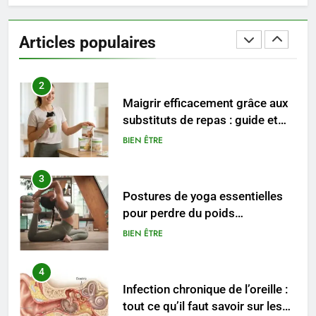
Les étapes clés pour créer une
entreprise solide
Articles populaires
ENTREPRISE
2
Maigrir efficacement grâce aux
substituts de repas : guide et
conseils pratiques
BIEN ÊTRE
3
Postures de yoga essentielles
pour perdre du poids
rapidement et durable
BIEN ÊTRE
4
Infection chronique de l’oreille :
tout ce qu’il faut savoir sur les