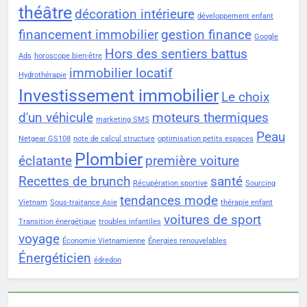
théâtre
décoration intérieure
développement enfant
financement immobilier
gestion finance
Google
Hors des sentiers battus
Ads
horoscope bien-être
immobilier locatif
Hydrothérapie
Investissement immobilier
Le choix
d'un véhicule
moteurs thermiques
marketing SMS
Peau
Netgear GS108
note de calcul structure
optimisation petits espaces
Plombier
éclatante
première voiture
Recettes de brunch
santé
Récupération sportive
Sourcing
tendances mode
Vietnam
Sous-traitance Asie
thérapie enfant
voitures de sport
Transition énergétique
troubles infantiles
voyage
Économie Vietnamienne
Énergies renouvelables
Énergéticien
édredon