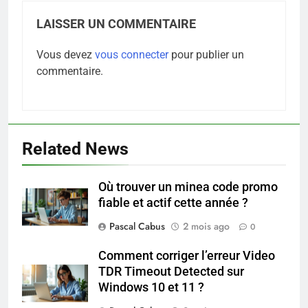
LAISSER UN COMMENTAIRE
Vous devez
vous connecter
pour publier un
commentaire.
5
Infection chronique de l’oreille :
tout ce qu’il faut savoir sur les
saignements
SANTÉ
Related News
6
Où trouver un minea code promo
Les secrets révélés pour une
fiable et actif cette année ?
peau éclatante grâce à The
Ordinary
Pascal Cabus
2 mois ago
0
SANTÉ
Comment corriger l’erreur Video
7
TDR Timeout Detected sur
Prévenir les chutes chez les
Windows 10 et 11 ?
seniors: aménagement et