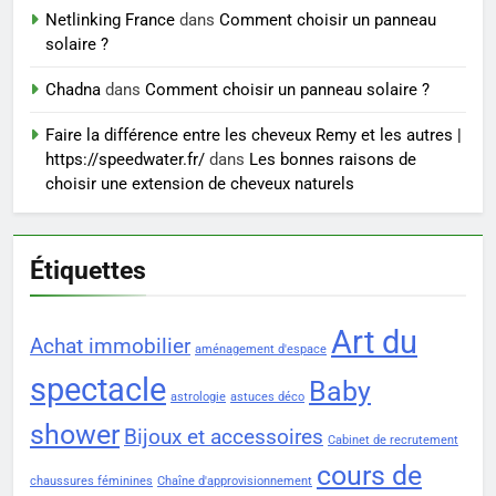
sérieux à un tarif juste ?
Netlinking France
dans
Comment choisir un panneau
BIEN ÊTRE
solaire ?
Chadna
dans
Comment choisir un panneau solaire ?
Faire la différence entre les cheveux Remy et les autres |
https://speedwater.fr/
dans
Les bonnes raisons de
choisir une extension de cheveux naturels
Étiquettes
Art du
Achat immobilier
aménagement d'espace
spectacle
Baby
astrologie
astuces déco
shower
Bijoux et accessoires
Cabinet de recrutement
cours de
chaussures féminines
Chaîne d'approvisionnement