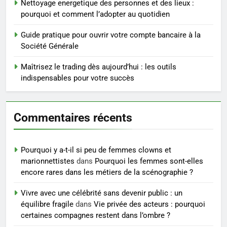
Nettoyage energetique des personnes et des lieux :
Infection chronique de l’oreille :
pourquoi et comment l’adopter au quotidien
tout ce qu’il faut savoir sur les
saignements
Guide pratique pour ouvrir votre compte bancaire à la
SANTÉ
Société Générale
6
Maîtrisez le trading dès aujourd’hui : les outils
Les secrets révélés pour une
indispensables pour votre succès
peau éclatante grâce à The
Ordinary
SANTÉ
Commentaires récents
7
Prévenir les chutes chez les
Pourquoi y a-t-il si peu de femmes clowns et
seniors: aménagement et
marionnettistes
dans
Pourquoi les femmes sont-elles
exercices
BIEN ÊTRE
encore rares dans les métiers de la scénographie ?
Vivre avec une célébrité sans devenir public : un
8
équilibre fragile
dans
Vie privée des acteurs : pourquoi
Voyance à La Rochelle : où
certaines compagnes restent dans l’ombre ?
trouver un accompagnement