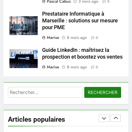
Pascal Cabus
3 mois ago
0
exercices
BIEN ÊTRE
Prestataire Informatique à
Marseille : solutions sur mesure
8
pour PME
Voyance à La Rochelle : où
trouver un accompagnement
Marise
8 mois ago
0
sérieux à un tarif juste ?
BIEN ÊTRE
Guide LinkedIn : maîtrisez la
prospection et boostez vos ventes
1
Marise
8 mois ago
Les tendances mode qui
0
reviennent chaque année
MODE
Rechercher :
2
Les étapes clés pour créer une
entreprise solide
Articles populaires
ENTREPRISE