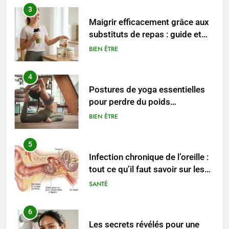
3
Maigrir efficacement grâce aux
substituts de repas : guide et
conseils pratiques
BIEN ÊTRE
4
Postures de yoga essentielles
pour perdre du poids
rapidement et durable
BIEN ÊTRE
5
Infection chronique de l’oreille :
tout ce qu’il faut savoir sur les
saignements
SANTÉ
6
Les secrets révélés pour une