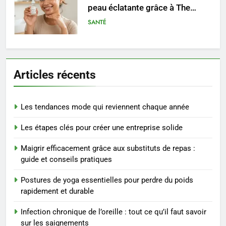
peau éclatante grâce à The
Ordinary
SANTÉ
7
Prévenir les chutes chez les
Articles récents
seniors: aménagement et
exercices
BIEN ÊTRE
Les tendances mode qui reviennent chaque année
8
Les étapes clés pour créer une entreprise solide
Voyance à La Rochelle : où
trouver un accompagnement
Maigrir efficacement grâce aux substituts de repas :
sérieux à un tarif juste ?
BIEN ÊTRE
guide et conseils pratiques
Postures de yoga essentielles pour perdre du poids
1
rapidement et durable
Les tendances mode qui
reviennent chaque année
Infection chronique de l’oreille : tout ce qu’il faut savoir
MODE
sur les saignements