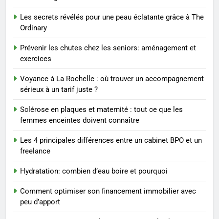
Les secrets révélés pour une peau éclatante grâce à The
2
Ordinary
Les étapes clés pour créer une
entreprise solide
Prévenir les chutes chez les seniors: aménagement et
exercices
ENTREPRISE
Voyance à La Rochelle : où trouver un accompagnement
3
sérieux à un tarif juste ?
Maigrir efficacement grâce aux
Sclérose en plaques et maternité : tout ce que les
substituts de repas : guide et
femmes enceintes doivent connaître
conseils pratiques
BIEN ÊTRE
Les 4 principales différences entre un cabinet BPO et un
freelance
4
Postures de yoga essentielles
Hydratation: combien d’eau boire et pourquoi
pour perdre du poids
rapidement et durable
BIEN ÊTRE
Comment optimiser son financement immobilier avec
peu d’apport
5