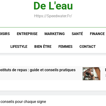
De L'eau
qu’il
solide
:
poids
qu’il
solide
:
du
ce
faut
guide
rapidement
faut
guide
poids
qu’il
savoir
et
et
savoir
et
rapidement
faut
sur
conseils
durable
sur
conseils
et
savoir
Https://speedwater.fr/
les
pratiques
les
pratiques
durable
sur
saignements
saignements
les
saignements
OISIRS
ENTREPRISE
MARKETING
SANTÉ
FINANCE
LIFESTYLE
BIEN ÊTRE
FEMMES
CONTACT
e et conseils pratiques
Postures de yoga essen
7 Jours Ago
s conseils pour chaque signe