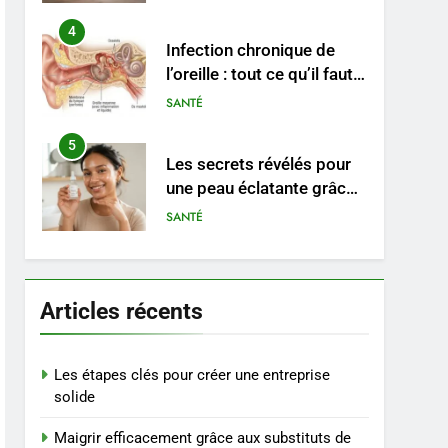
4
Infection chronique de
l’oreille : tout ce qu’il faut
savoir sur les
SANTÉ
saignements
5
Les secrets révélés pour
une peau éclatante grâce
à The Ordinary
SANTÉ
6
Prévenir les chutes chez
les seniors: aménagement
Articles récents
et exercices
BIEN ÊTRE
7
Les étapes clés pour créer une entreprise
Voyance à La Rochelle : où
solide
trouver un
accompagnement sérieux
BIEN ÊTRE
Maigrir efficacement grâce aux substituts de