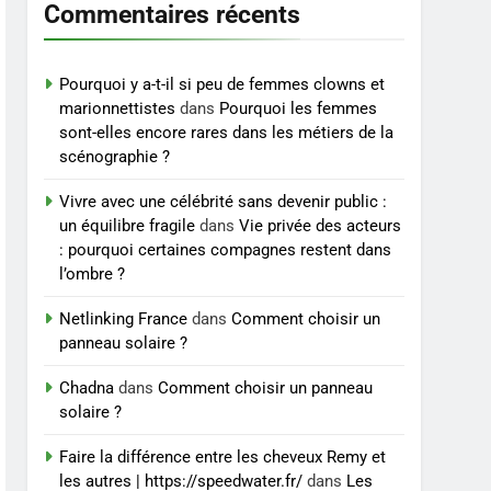
BIEN ÊTRE
Commentaires récents
à un tarif juste ?
8
Sclérose en plaques et
Pourquoi y a-t-il si peu de femmes clowns et
maternité : tout ce que les
marionnettistes
dans
Pourquoi les femmes
femmes enceintes doivent
SANTÉ
sont-elles encore rares dans les métiers de la
connaître
scénographie ?
Vivre avec une célébrité sans devenir public :
un équilibre fragile
dans
Vie privée des acteurs
: pourquoi certaines compagnes restent dans
l’ombre ?
Netlinking France
dans
Comment choisir un
panneau solaire ?
Chadna
dans
Comment choisir un panneau
solaire ?
Faire la différence entre les cheveux Remy et
les autres | https://speedwater.fr/
dans
Les