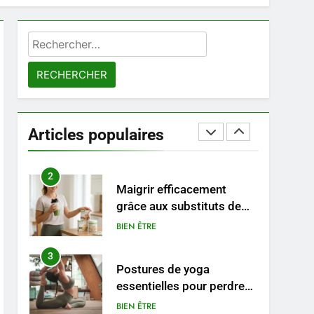
8
Sclérose en plaques et
maternité : tout ce que les
Rechercher :
femmes enceintes doivent
SANTÉ
connaître
1
Les étapes clés pour créer
une entreprise solide
Articles populaires
ENTREPRISE
2
Maigrir efficacement
grâce aux substituts de
repas : guide et conseils
BIEN ÊTRE
pratiques
3
Postures de yoga
essentielles pour perdre
du poids rapidement et
BIEN ÊTRE
durable