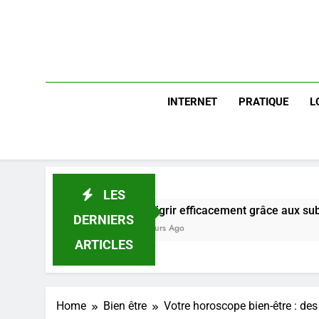
INTERNET
PRATIQUE
L
LES
Maigrir efficacement grâce aux substituts de repas : guid
DERNIERS
3 Jours Ago
ARTICLES
Home
Bien être
Votre horoscope bien-être : de