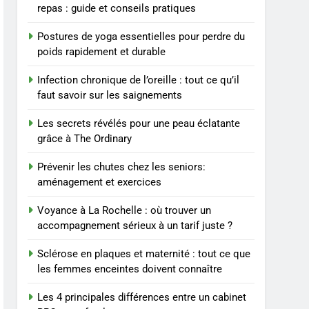
à un tarif juste ?
repas : guide et conseils pratiques
8
Sclérose en plaques et
Postures de yoga essentielles pour perdre du
maternité : tout ce que les
poids rapidement et durable
femmes enceintes doivent
SANTÉ
Infection chronique de l’oreille : tout ce qu’il
connaître
faut savoir sur les saignements
1
Les étapes clés pour créer
Les secrets révélés pour une peau éclatante
une entreprise solide
grâce à The Ordinary
ENTREPRISE
Prévenir les chutes chez les seniors:
2
aménagement et exercices
Maigrir efficacement
grâce aux substituts de
Voyance à La Rochelle : où trouver un
repas : guide et conseils
accompagnement sérieux à un tarif juste ?
BIEN ÊTRE
pratiques
Sclérose en plaques et maternité : tout ce que
3
Postures de yoga
les femmes enceintes doivent connaître
essentielles pour perdre
Les 4 principales différences entre un cabinet
du poids rapidement et
BIEN ÊTRE