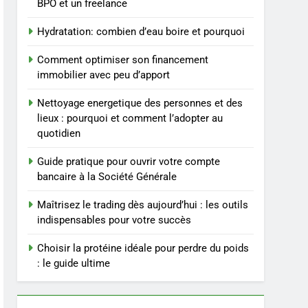
BPO et un freelance
durable
4
Hydratation: combien d’eau boire et pourquoi
Infection chronique de
l’oreille : tout ce qu’il faut
Comment optimiser son financement
savoir sur les
SANTÉ
immobilier avec peu d’apport
saignements
Nettoyage energetique des personnes et des
5
Les secrets révélés pour
lieux : pourquoi et comment l’adopter au
une peau éclatante grâce
quotidien
à The Ordinary
SANTÉ
Guide pratique pour ouvrir votre compte
bancaire à la Société Générale
6
Prévenir les chutes chez
Maîtrisez le trading dès aujourd’hui : les outils
les seniors: aménagement
indispensables pour votre succès
et exercices
BIEN ÊTRE
Choisir la protéine idéale pour perdre du poids
7
: le guide ultime
Voyance à La Rochelle : où
trouver un
accompagnement sérieux