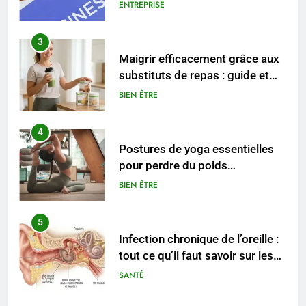
ENTREPRISE
3
Maigrir efficacement grâce aux
substituts de repas : guide et
conseils pratiques
BIEN ÊTRE
4
Postures de yoga essentielles
pour perdre du poids
rapidement et durable
BIEN ÊTRE
5
Infection chronique de l’oreille :
tout ce qu’il faut savoir sur les
saignements
SANTÉ