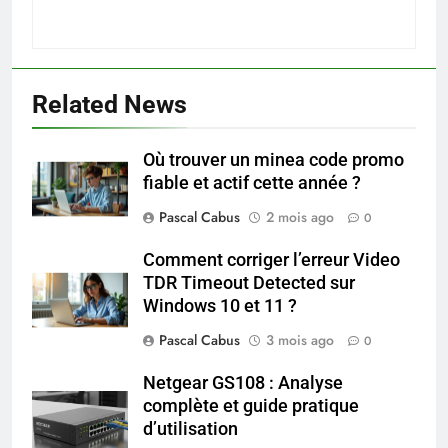
Related News
Où trouver un minea code promo
5
fiable et actif cette année ?
Infection chronique de l’oreille :
tout ce qu’il faut savoir sur les
Pascal Cabus
2 mois ago
0
saignements
SANTÉ
Comment corriger l’erreur Video
TDR Timeout Detected sur
6
Windows 10 et 11 ?
Les secrets révélés pour une
Pascal Cabus
3 mois ago
0
peau éclatante grâce à The
Ordinary
SANTÉ
Netgear GS108 : Analyse
complète et guide pratique
d’utilisation
7