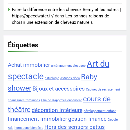
Voyance à La Rochelle : où
Faire la différence entre les cheveux Remy et les autres |
trouver un accompagnement
https://speedwater.fr/
dans
Les bonnes raisons de
sérieux à un tarif juste ?
BIEN ÊTRE
choisir une extension de cheveux naturels
Étiquettes
Art du
Achat immobilier
aménagement d'espace
spectacle
Baby
astrologie
astuces déco
shower
Bijoux et accessoires
Cabinet de recrutement
cours de
chaussures féminines
Chaîne d'approvisionnement
théâtre
décoration intérieure
développement enfant
financement immobilier
gestion finance
Google
Hors des sentiers battus
Ads
horoscope bien-être