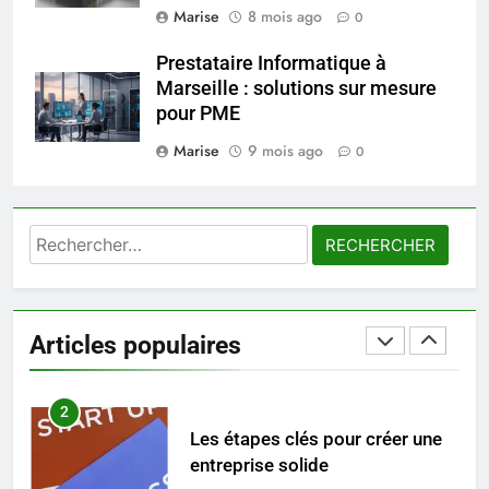
Prévenir les chutes chez les
Marise
8 mois ago
0
seniors: aménagement et
exercices
Prestataire Informatique à
BIEN ÊTRE
Marseille : solutions sur mesure
pour PME
8
Marise
9 mois ago
Voyance à La Rochelle : où
0
trouver un accompagnement
sérieux à un tarif juste ?
BIEN ÊTRE
Rechercher :
1
Les tendances mode qui
reviennent chaque année
Articles populaires
MODE
2
Les étapes clés pour créer une
entreprise solide