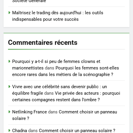
Société Générale
5
Maîtrisez le trading dès aujourd’hui : les outils
Infection chronique de l’oreille :
indispensables pour votre succès
tout ce qu’il faut savoir sur les
saignements
SANTÉ
Commentaires récents
6
Les secrets révélés pour une
Pourquoi y a-t-il si peu de femmes clowns et
peau éclatante grâce à The
marionnettistes
dans
Pourquoi les femmes sont-elles
Ordinary
SANTÉ
encore rares dans les métiers de la scénographie ?
Vivre avec une célébrité sans devenir public : un
7
équilibre fragile
dans
Vie privée des acteurs : pourquoi
Prévenir les chutes chez les
certaines compagnes restent dans l’ombre ?
seniors: aménagement et
exercices
Netlinking France
dans
Comment choisir un panneau
BIEN ÊTRE
solaire ?
8
Chadna
dans
Comment choisir un panneau solaire ?