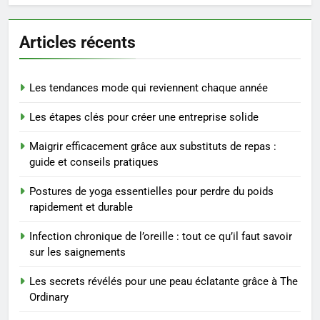
6
Les secrets révélés pour une
Articles récents
peau éclatante grâce à The
Ordinary
SANTÉ
Les tendances mode qui reviennent chaque année
7
Les étapes clés pour créer une entreprise solide
Prévenir les chutes chez les
seniors: aménagement et
Maigrir efficacement grâce aux substituts de repas :
exercices
BIEN ÊTRE
guide et conseils pratiques
Postures de yoga essentielles pour perdre du poids
8
rapidement et durable
Voyance à La Rochelle : où
trouver un accompagnement
Infection chronique de l’oreille : tout ce qu’il faut savoir
sérieux à un tarif juste ?
BIEN ÊTRE
sur les saignements
Les secrets révélés pour une peau éclatante grâce à The
1
Ordinary
Les tendances mode qui