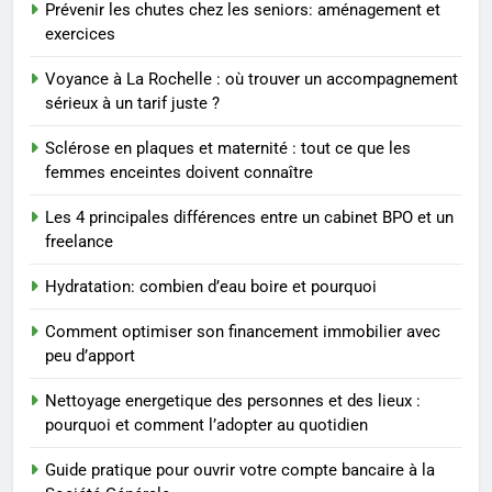
reviennent chaque année
Prévenir les chutes chez les seniors: aménagement et
exercices
MODE
Voyance à La Rochelle : où trouver un accompagnement
2
sérieux à un tarif juste ?
Les étapes clés pour créer une
Sclérose en plaques et maternité : tout ce que les
entreprise solide
femmes enceintes doivent connaître
ENTREPRISE
Les 4 principales différences entre un cabinet BPO et un
freelance
3
Maigrir efficacement grâce aux
Hydratation: combien d’eau boire et pourquoi
substituts de repas : guide et
conseils pratiques
BIEN ÊTRE
Comment optimiser son financement immobilier avec
peu d’apport
4
Nettoyage energetique des personnes et des lieux :
Postures de yoga essentielles
pourquoi et comment l’adopter au quotidien
pour perdre du poids
rapidement et durable
Guide pratique pour ouvrir votre compte bancaire à la
BIEN ÊTRE