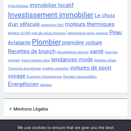
immobilier locatif
Hydrothérapie
Investissement immobilier
Le choix
d'un véhicule
moteurs thermiques
marketing SMS
Peau
Netgear GS108
note de calcul structure
optimisation petits espaces
Plombier
éclatante
première voiture
Recettes de brunch
santé
Récupération sportive
Sourcing
tendances mode
Vietnam
Sous-traitance Asie
thérapie enfant
voitures de sport
Transition énergétique
troubles infantiles
voyage
Économie Vietnamienne
Énergies renouvelables
Énergéticien
édredon
Mentions Légales
We use cookies to ensure that we give you the best
Newsmatic - News WordPress Theme 2026. Powered By