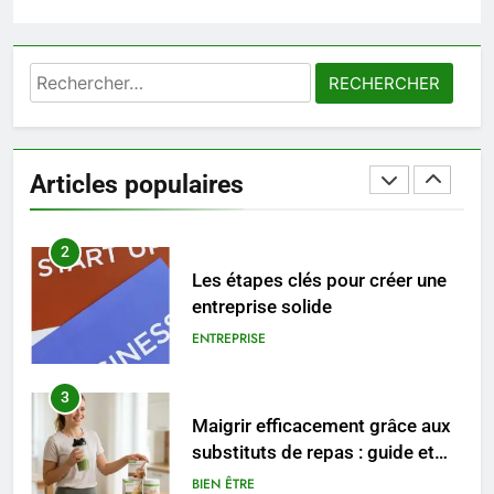
trouver un accompagnement
sérieux à un tarif juste ?
BIEN ÊTRE
Rechercher :
1
Les tendances mode qui
reviennent chaque année
Articles populaires
MODE
2
Les étapes clés pour créer une
entreprise solide
ENTREPRISE
3
Maigrir efficacement grâce aux
substituts de repas : guide et
conseils pratiques
BIEN ÊTRE