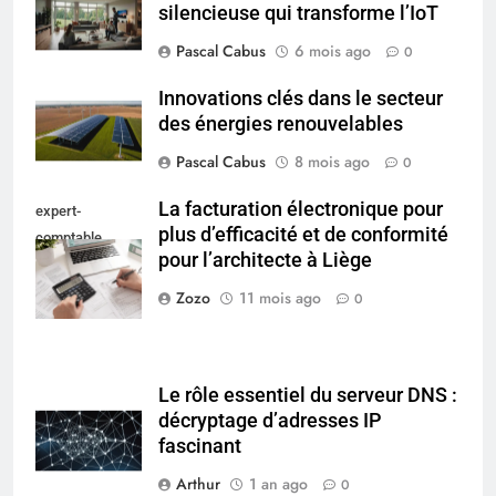
silencieuse qui transforme l’IoT
5
Infection chronique de l’oreille :
Pascal Cabus
6 mois ago
0
tout ce qu’il faut savoir sur les
Innovations clés dans le secteur
saignements
SANTÉ
des énergies renouvelables
Pascal Cabus
8 mois ago
0
6
Les secrets révélés pour une
La facturation électronique pour
expert-
peau éclatante grâce à The
plus d’efficacité et de conformité
comptable
Ordinary
SANTÉ
pour l’architecte à Liège
architecte Liège
Zozo
11 mois ago
0
7
Prévenir les chutes chez les
seniors: aménagement et
exercices
Le rôle essentiel du serveur DNS :
BIEN ÊTRE
décryptage d’adresses IP
fascinant
8
Arthur
1 an ago
Voyance à La Rochelle : où
0