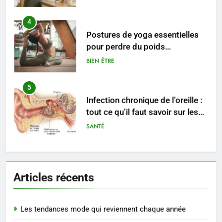
4
Postures de yoga essentielles
pour perdre du poids
rapidement et durable
BIEN ÊTRE
5
Infection chronique de l’oreille :
tout ce qu’il faut savoir sur les
saignements
SANTÉ
6
Les secrets révélés pour une
Articles récents
peau éclatante grâce à The
Ordinary
SANTÉ
Les tendances mode qui reviennent chaque année
7