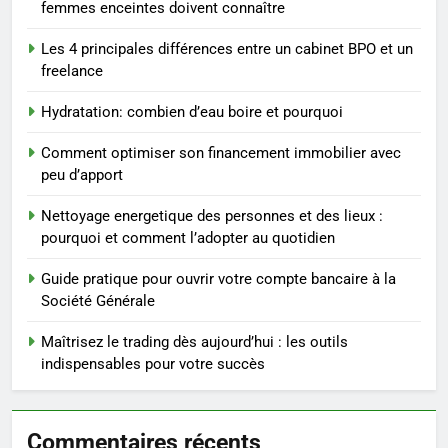
femmes enceintes doivent connaître
ENTREPRISE
Les 4 principales différences entre un cabinet BPO et un
freelance
3
Maigrir efficacement grâce aux
Hydratation: combien d’eau boire et pourquoi
substituts de repas : guide et
conseils pratiques
BIEN ÊTRE
Comment optimiser son financement immobilier avec
peu d’apport
4
Nettoyage energetique des personnes et des lieux :
Postures de yoga essentielles
pourquoi et comment l’adopter au quotidien
pour perdre du poids
rapidement et durable
Guide pratique pour ouvrir votre compte bancaire à la
BIEN ÊTRE
Société Générale
5
Maîtrisez le trading dès aujourd’hui : les outils
Infection chronique de l’oreille :
indispensables pour votre succès
tout ce qu’il faut savoir sur les
saignements
SANTÉ
Commentaires récents