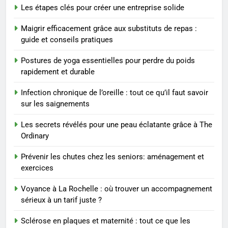
Les étapes clés pour créer une entreprise solide
Prévenir les chutes chez les
seniors: aménagement et
Maigrir efficacement grâce aux substituts de repas :
exercices
BIEN ÊTRE
guide et conseils pratiques
Postures de yoga essentielles pour perdre du poids
8
rapidement et durable
Voyance à La Rochelle : où
trouver un accompagnement
Infection chronique de l’oreille : tout ce qu’il faut savoir
sérieux à un tarif juste ?
BIEN ÊTRE
sur les saignements
Les secrets révélés pour une peau éclatante grâce à The
1
Ordinary
Les tendances mode qui
reviennent chaque année
Prévenir les chutes chez les seniors: aménagement et
exercices
MODE
Voyance à La Rochelle : où trouver un accompagnement
2
sérieux à un tarif juste ?
Les étapes clés pour créer une
Sclérose en plaques et maternité : tout ce que les
entreprise solide