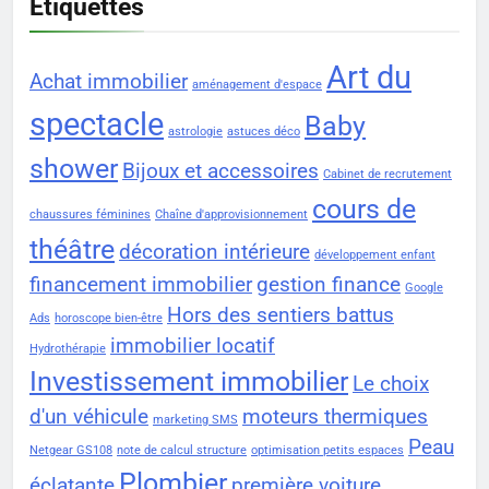
Étiquettes
Art du
Achat immobilier
aménagement d'espace
spectacle
Baby
astrologie
astuces déco
shower
Bijoux et accessoires
Cabinet de recrutement
cours de
chaussures féminines
Chaîne d'approvisionnement
théâtre
décoration intérieure
développement enfant
financement immobilier
gestion finance
Google
Hors des sentiers battus
Ads
horoscope bien-être
immobilier locatif
Hydrothérapie
Investissement immobilier
Le choix
d'un véhicule
moteurs thermiques
marketing SMS
Peau
Netgear GS108
note de calcul structure
optimisation petits espaces
Plombier
éclatante
première voiture