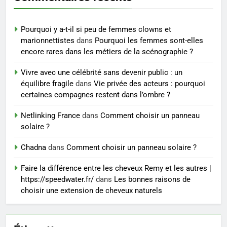
6
Les secrets révélés pour une
Pourquoi y a-t-il si peu de femmes clowns et
peau éclatante grâce à The
marionnettistes
dans
Pourquoi les femmes sont-elles
Ordinary
SANTÉ
encore rares dans les métiers de la scénographie ?
Vivre avec une célébrité sans devenir public : un
7
équilibre fragile
dans
Vie privée des acteurs : pourquoi
Prévenir les chutes chez les
certaines compagnes restent dans l’ombre ?
seniors: aménagement et
exercices
Netlinking France
dans
Comment choisir un panneau
BIEN ÊTRE
solaire ?
8
Chadna
dans
Comment choisir un panneau solaire ?
Voyance à La Rochelle : où
Faire la différence entre les cheveux Remy et les autres |
trouver un accompagnement
https://speedwater.fr/
dans
Les bonnes raisons de
sérieux à un tarif juste ?
BIEN ÊTRE
choisir une extension de cheveux naturels